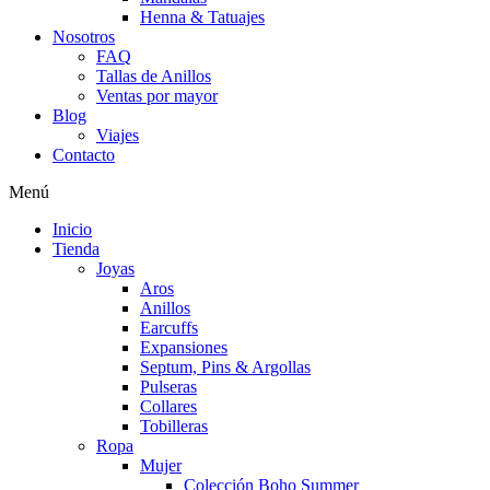
Henna & Tatuajes
Nosotros
FAQ
Tallas de Anillos
Ventas por mayor
Blog
Viajes
Contacto
Menú
Inicio
Tienda
Joyas
Aros
Anillos
Earcuffs
Expansiones
Septum, Pins & Argollas
Pulseras
Collares
Tobilleras
Ropa
Mujer
Colección Boho Summer