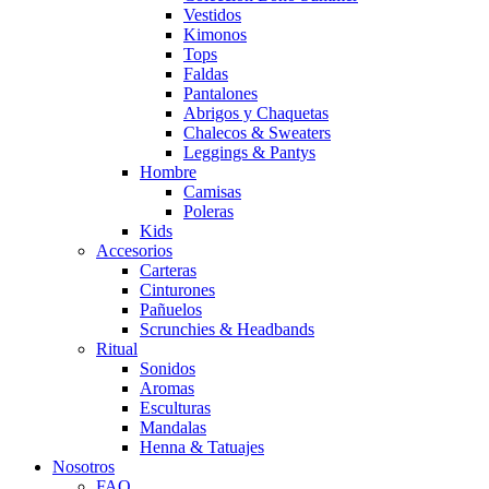
Vestidos
Kimonos
Tops
Faldas
Pantalones
Abrigos y Chaquetas
Chalecos & Sweaters
Leggings & Pantys
Hombre
Camisas
Poleras
Kids
Accesorios
Carteras
Cinturones
Pañuelos
Scrunchies & Headbands
Ritual
Sonidos
Aromas
Esculturas
Mandalas
Henna & Tatuajes
Nosotros
FAQ