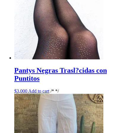
Pantys Negras Trasl?cidas con
Puntitos
$
3,000
Add to cart
/* */