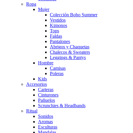
Ropa
Mujer
Colección Boho Summer
Vestidos
Kimonos
Tops
Faldas
Pantalones
Abrigos y Chaquetas
Chalecos & Sweaters
Leggings & Pantys
Hombre
Camisas
Poleras
Kids
Accesorios
Carteras
Cinturones
Pañuelos
Scrunchies & Headbands
Ritual
Sonidos
Aromas
Esculturas
Mandalas