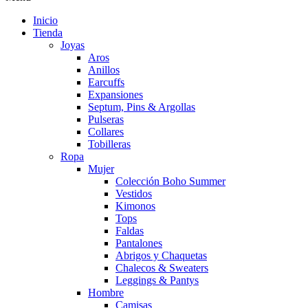
Inicio
Tienda
Joyas
Aros
Anillos
Earcuffs
Expansiones
Septum, Pins & Argollas
Pulseras
Collares
Tobilleras
Ropa
Mujer
Colección Boho Summer
Vestidos
Kimonos
Tops
Faldas
Pantalones
Abrigos y Chaquetas
Chalecos & Sweaters
Leggings & Pantys
Hombre
Camisas