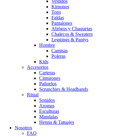
Vestidos
Kimonos
Tops
Faldas
Pantalones
Abrigos y Chaquetas
Chalecos & Sweaters
Leggings & Pantys
Hombre
Camisas
Poleras
Kids
Accesorios
Carteras
Cinturones
Pañuelos
Scrunchies & Headbands
Ritual
Sonidos
Aromas
Esculturas
Mandalas
Henna & Tatuajes
Nosotros
FAQ