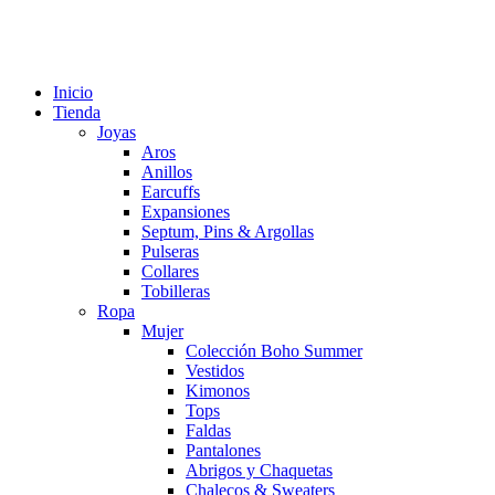
Inicio
Tienda
Joyas
Aros
Anillos
Earcuffs
Expansiones
Septum, Pins & Argollas
Pulseras
Collares
Tobilleras
Ropa
Mujer
Colección Boho Summer
Vestidos
Kimonos
Tops
Faldas
Pantalones
Abrigos y Chaquetas
Chalecos & Sweaters