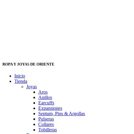
ROPA Y JOYAS DE ORIENTE
Inicio
Tienda
Joyas
Aros
Anillos
Earcuffs
Expansiones
Septum, Pins & Argollas
Pulseras
Collares
Tobilleras