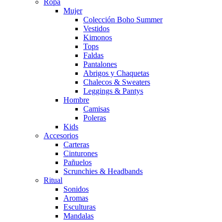
Ropa
Mujer
Colección Boho Summer
Vestidos
Kimonos
Tops
Faldas
Pantalones
Abrigos y Chaquetas
Chalecos & Sweaters
Leggings & Pantys
Hombre
Camisas
Poleras
Kids
Accesorios
Carteras
Cinturones
Pañuelos
Scrunchies & Headbands
Ritual
Sonidos
Aromas
Esculturas
Mandalas