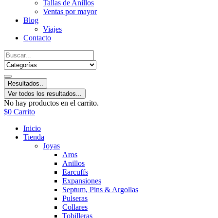
Tallas de Anillos
Ventas por mayor
Blog
Viajes
Contacto
Resultados..
Ver todos los resultados...
No hay productos en el carrito.
$
0
Carrito
Inicio
Tienda
Joyas
Aros
Anillos
Earcuffs
Expansiones
Septum, Pins & Argollas
Pulseras
Collares
Tobilleras