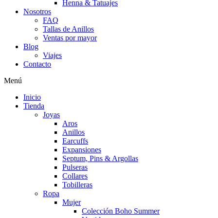
Henna & Tatuajes
Nosotros
FAQ
Tallas de Anillos
Ventas por mayor
Blog
Viajes
Contacto
Menú
Inicio
Tienda
Joyas
Aros
Anillos
Earcuffs
Expansiones
Septum, Pins & Argollas
Pulseras
Collares
Tobilleras
Ropa
Mujer
Colección Boho Summer