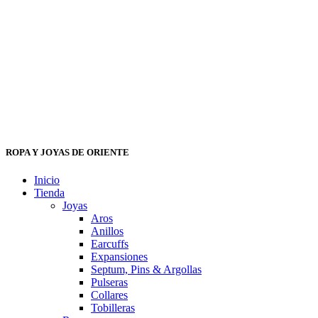
ROPA Y JOYAS DE ORIENTE
Inicio
Tienda
Joyas
Aros
Anillos
Earcuffs
Expansiones
Septum, Pins & Argollas
Pulseras
Collares
Tobilleras