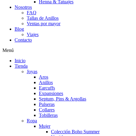
Henna & Tatuajes
Nosotros
FAQ
Tallas de Anillos
Ventas por mayor
Blog
Viajes
Contacto
Menú
Inicio
Tienda
Joyas
Aros
Anillos
Earcuffs
Expansiones
Septum, Pins & Argollas
Pulseras
Collares
Tobilleras
Ropa
Mujer
Colección Boho Summer