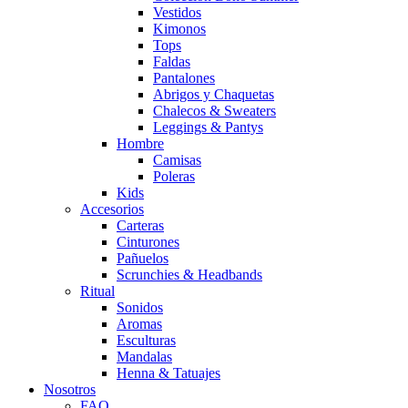
Vestidos
Kimonos
Tops
Faldas
Pantalones
Abrigos y Chaquetas
Chalecos & Sweaters
Leggings & Pantys
Hombre
Camisas
Poleras
Kids
Accesorios
Carteras
Cinturones
Pañuelos
Scrunchies & Headbands
Ritual
Sonidos
Aromas
Esculturas
Mandalas
Henna & Tatuajes
Nosotros
FAQ