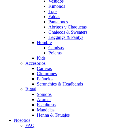
Vestidos
Kimonos
Tops
Faldas
Pantalones
Abrigos y Chaquetas
Chalecos & Sweaters
Leggings & Pantys
Hombre
Camisas
Poleras
Kids
Accesorios
Carteras
Cinturones
Pañuelos
Scrunchies & Headbands
Ritual
Sonidos
Aromas
Esculturas
Mandalas
Henna & Tatuajes
Nosotros
FAQ