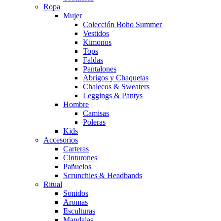
Ropa
Mujer
Colección Boho Summer
Vestidos
Kimonos
Tops
Faldas
Pantalones
Abrigos y Chaquetas
Chalecos & Sweaters
Leggings & Pantys
Hombre
Camisas
Poleras
Kids
Accesorios
Carteras
Cinturones
Pañuelos
Scrunchies & Headbands
Ritual
Sonidos
Aromas
Esculturas
Mandalas