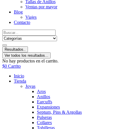
Tallas de Anillos
Ventas por mayor
Blog
Viajes
Contacto
Resultados..
Ver todos los resultados...
No hay productos en el carrito.
$
0
Carrito
Inicio
Tienda
Joyas
Aros
Anillos
Earcuffs
Expansiones
Septum, Pins & Argollas
Pulseras
Collares
Tobilleras