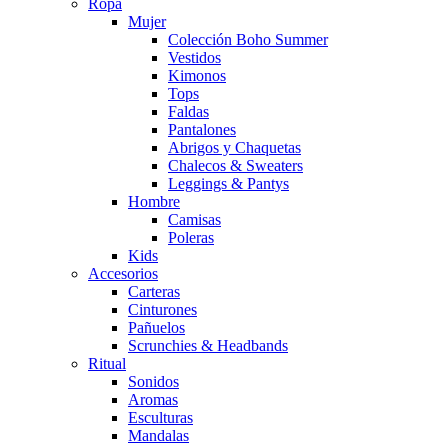
Ropa
Mujer
Colección Boho Summer
Vestidos
Kimonos
Tops
Faldas
Pantalones
Abrigos y Chaquetas
Chalecos & Sweaters
Leggings & Pantys
Hombre
Camisas
Poleras
Kids
Accesorios
Carteras
Cinturones
Pañuelos
Scrunchies & Headbands
Ritual
Sonidos
Aromas
Esculturas
Mandalas