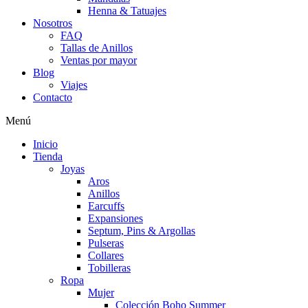
Henna & Tatuajes
Nosotros
FAQ
Tallas de Anillos
Ventas por mayor
Blog
Viajes
Contacto
Menú
Inicio
Tienda
Joyas
Aros
Anillos
Earcuffs
Expansiones
Septum, Pins & Argollas
Pulseras
Collares
Tobilleras
Ropa
Mujer
Colección Boho Summer