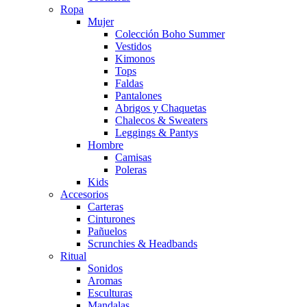
Ropa
Mujer
Colección Boho Summer
Vestidos
Kimonos
Tops
Faldas
Pantalones
Abrigos y Chaquetas
Chalecos & Sweaters
Leggings & Pantys
Hombre
Camisas
Poleras
Kids
Accesorios
Carteras
Cinturones
Pañuelos
Scrunchies & Headbands
Ritual
Sonidos
Aromas
Esculturas
Mandalas