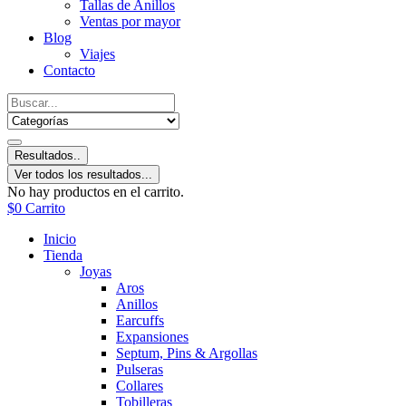
Tallas de Anillos
Ventas por mayor
Blog
Viajes
Contacto
Resultados..
Ver todos los resultados...
No hay productos en el carrito.
$
0
Carrito
Inicio
Tienda
Joyas
Aros
Anillos
Earcuffs
Expansiones
Septum, Pins & Argollas
Pulseras
Collares
Tobilleras