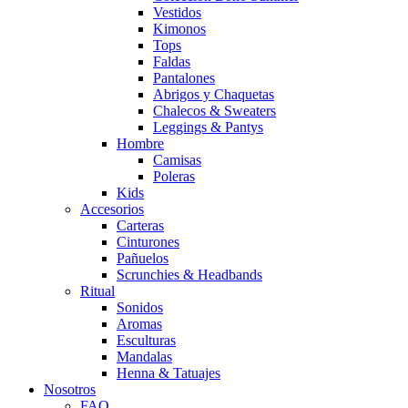
Vestidos
Kimonos
Tops
Faldas
Pantalones
Abrigos y Chaquetas
Chalecos & Sweaters
Leggings & Pantys
Hombre
Camisas
Poleras
Kids
Accesorios
Carteras
Cinturones
Pañuelos
Scrunchies & Headbands
Ritual
Sonidos
Aromas
Esculturas
Mandalas
Henna & Tatuajes
Nosotros
FAQ