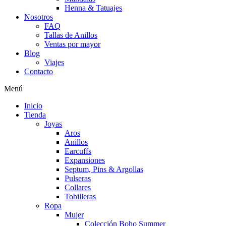
Henna & Tatuajes
Nosotros
FAQ
Tallas de Anillos
Ventas por mayor
Blog
Viajes
Contacto
Menú
Inicio
Tienda
Joyas
Aros
Anillos
Earcuffs
Expansiones
Septum, Pins & Argollas
Pulseras
Collares
Tobilleras
Ropa
Mujer
Colección Boho Summer