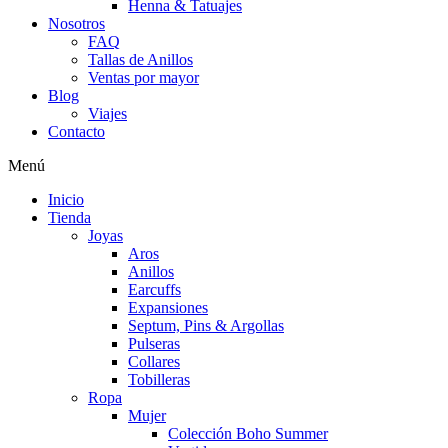
Henna & Tatuajes
Nosotros
FAQ
Tallas de Anillos
Ventas por mayor
Blog
Viajes
Contacto
Menú
Inicio
Tienda
Joyas
Aros
Anillos
Earcuffs
Expansiones
Septum, Pins & Argollas
Pulseras
Collares
Tobilleras
Ropa
Mujer
Colección Boho Summer