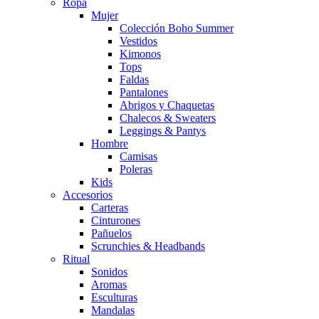
Ropa
Mujer
Colección Boho Summer
Vestidos
Kimonos
Tops
Faldas
Pantalones
Abrigos y Chaquetas
Chalecos & Sweaters
Leggings & Pantys
Hombre
Camisas
Poleras
Kids
Accesorios
Carteras
Cinturones
Pañuelos
Scrunchies & Headbands
Ritual
Sonidos
Aromas
Esculturas
Mandalas