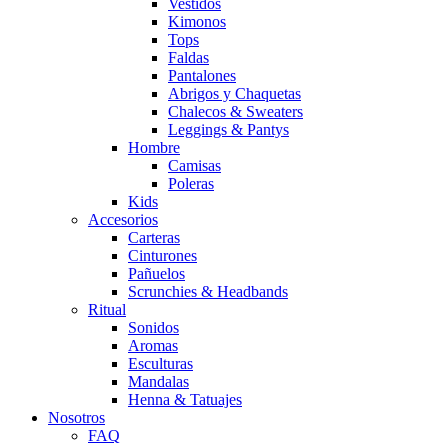
Vestidos
Kimonos
Tops
Faldas
Pantalones
Abrigos y Chaquetas
Chalecos & Sweaters
Leggings & Pantys
Hombre
Camisas
Poleras
Kids
Accesorios
Carteras
Cinturones
Pañuelos
Scrunchies & Headbands
Ritual
Sonidos
Aromas
Esculturas
Mandalas
Henna & Tatuajes
Nosotros
FAQ