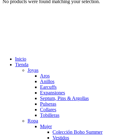
No products were found matching your selection.
Inicio
Tienda
Joyas
Aros
Anillos
Earcuffs
Expansiones
Septum, Pins & Argollas
Pulseras
Collares
Tobilleras
Ropa
Mujer
Colección Boho Summer
Vestidos