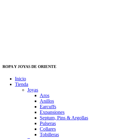
ROPA Y JOYAS DE ORIENTE
Inicio
Tienda
Joyas
Aros
Anillos
Earcuffs
Expansiones
Septum, Pins & Argollas
Pulseras
Collares
Tobilleras