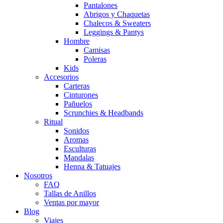
Pantalones
Abrigos y Chaquetas
Chalecos & Sweaters
Leggings & Pantys
Hombre
Camisas
Poleras
Kids
Accesorios
Carteras
Cinturones
Pañuelos
Scrunchies & Headbands
Ritual
Sonidos
Aromas
Esculturas
Mandalas
Henna & Tatuajes
Nosotros
FAQ
Tallas de Anillos
Ventas por mayor
Blog
Viajes