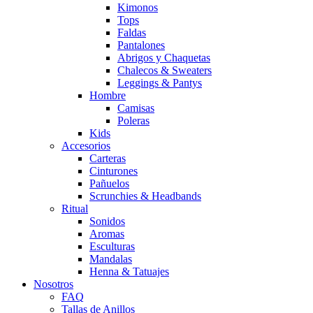
Kimonos
Tops
Faldas
Pantalones
Abrigos y Chaquetas
Chalecos & Sweaters
Leggings & Pantys
Hombre
Camisas
Poleras
Kids
Accesorios
Carteras
Cinturones
Pañuelos
Scrunchies & Headbands
Ritual
Sonidos
Aromas
Esculturas
Mandalas
Henna & Tatuajes
Nosotros
FAQ
Tallas de Anillos