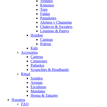
Vestidos
Kimonos
Tops
Faldas
Pantalones
Abrigos y Chaquetas
Chalecos & Sweaters
Leggings & Pantys
Hombre
Camisas
Poleras
Kids
Accesorios
Carteras
Cinturones
Pañuelos
Scrunchies & Headbands
Ritual
Sonidos
Aromas
Esculturas
Mandalas
Henna & Tatuajes
Nosotros
FAQ