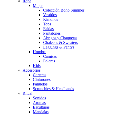
Ropa
Mujer
Colección Boho Summer
Vestidos
Kimonos
Tops
Faldas
Pantalones
Abrigos y Chaquetas
Chalecos & Sweaters
Leggings & Pantys
Hombre
Camisas
Poleras
Kids
Accesorios
Carteras
Cinturones
Pañuelos
Scrunchies & Headbands
Ritual
Sonidos
Aromas
Esculturas
Mandalas