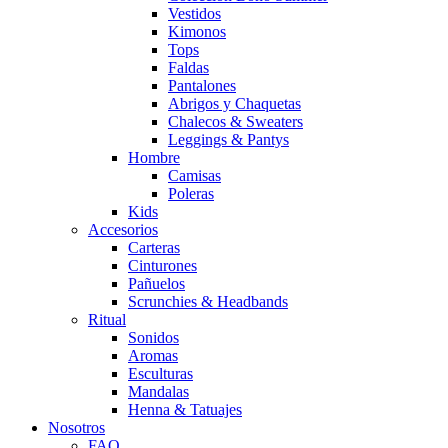
Vestidos
Kimonos
Tops
Faldas
Pantalones
Abrigos y Chaquetas
Chalecos & Sweaters
Leggings & Pantys
Hombre
Camisas
Poleras
Kids
Accesorios
Carteras
Cinturones
Pañuelos
Scrunchies & Headbands
Ritual
Sonidos
Aromas
Esculturas
Mandalas
Henna & Tatuajes
Nosotros
FAQ