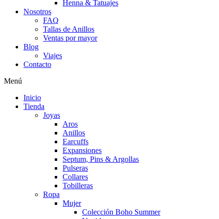
Henna & Tatuajes
Nosotros
FAQ
Tallas de Anillos
Ventas por mayor
Blog
Viajes
Contacto
Menú
Inicio
Tienda
Joyas
Aros
Anillos
Earcuffs
Expansiones
Septum, Pins & Argollas
Pulseras
Collares
Tobilleras
Ropa
Mujer
Colección Boho Summer