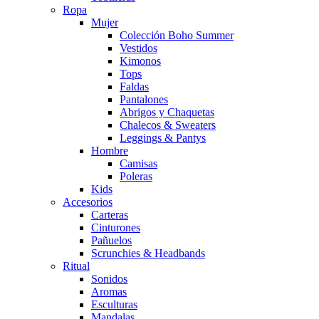
Ropa
Mujer
Colección Boho Summer
Vestidos
Kimonos
Tops
Faldas
Pantalones
Abrigos y Chaquetas
Chalecos & Sweaters
Leggings & Pantys
Hombre
Camisas
Poleras
Kids
Accesorios
Carteras
Cinturones
Pañuelos
Scrunchies & Headbands
Ritual
Sonidos
Aromas
Esculturas
Mandalas