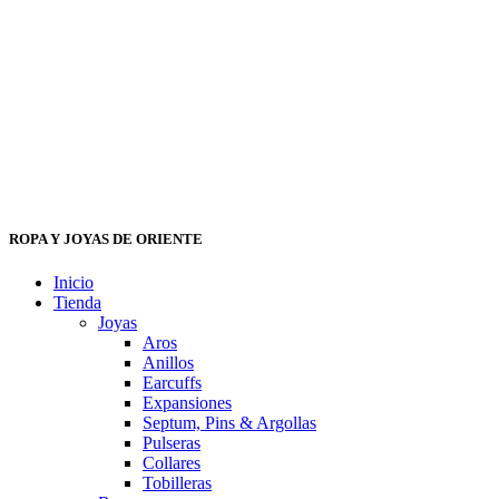
ROPA Y JOYAS DE ORIENTE
Inicio
Tienda
Joyas
Aros
Anillos
Earcuffs
Expansiones
Septum, Pins & Argollas
Pulseras
Collares
Tobilleras