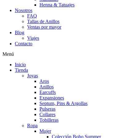
Henna & Tatuajes
Nosotros
FAQ
Tallas de Anillos
Ventas por mayor
Blog
Viajes
Contacto
Menú
Inicio
Tienda
Joyas
Aros
Anillos
Earcuffs
Expansiones
Septum, Pins & Argollas
Pulseras
Collares
Tobilleras
Ropa
Mujer
Colección Boho Summer