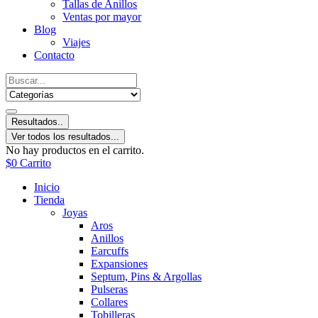
Tallas de Anillos
Ventas por mayor
Blog
Viajes
Contacto
Resultados..
Ver todos los resultados...
No hay productos en el carrito.
$
0
Carrito
Inicio
Tienda
Joyas
Aros
Anillos
Earcuffs
Expansiones
Septum, Pins & Argollas
Pulseras
Collares
Tobilleras