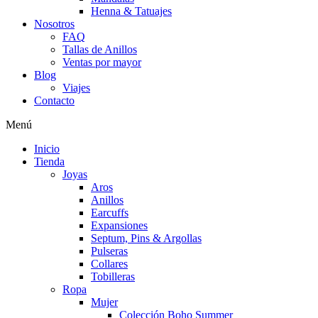
Henna & Tatuajes
Nosotros
FAQ
Tallas de Anillos
Ventas por mayor
Blog
Viajes
Contacto
Menú
Inicio
Tienda
Joyas
Aros
Anillos
Earcuffs
Expansiones
Septum, Pins & Argollas
Pulseras
Collares
Tobilleras
Ropa
Mujer
Colección Boho Summer