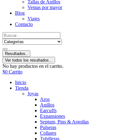
Tallas de Anillos
Ventas por mayor
Blog
Viajes
Contacto
Resultados..
Ver todos los resultados...
No hay productos en el carrito.
$
0
Carrito
Inicio
Tienda
Joyas
Aros
Anillos
Earcuffs
Expansiones
Septum, Pins & Argollas
Pulseras
Collares
Tobilleras