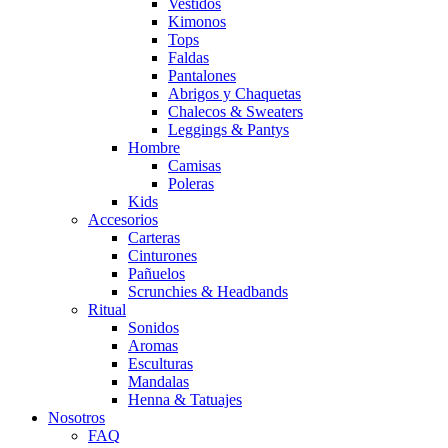
Vestidos
Kimonos
Tops
Faldas
Pantalones
Abrigos y Chaquetas
Chalecos & Sweaters
Leggings & Pantys
Hombre
Camisas
Poleras
Kids
Accesorios
Carteras
Cinturones
Pañuelos
Scrunchies & Headbands
Ritual
Sonidos
Aromas
Esculturas
Mandalas
Henna & Tatuajes
Nosotros
FAQ