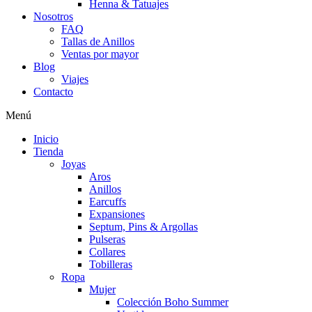
Henna & Tatuajes
Nosotros
FAQ
Tallas de Anillos
Ventas por mayor
Blog
Viajes
Contacto
Menú
Inicio
Tienda
Joyas
Aros
Anillos
Earcuffs
Expansiones
Septum, Pins & Argollas
Pulseras
Collares
Tobilleras
Ropa
Mujer
Colección Boho Summer