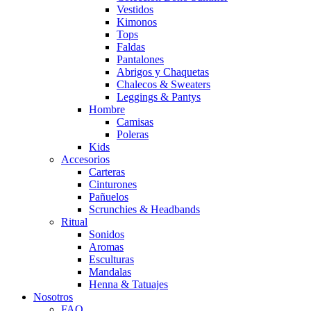
Vestidos
Kimonos
Tops
Faldas
Pantalones
Abrigos y Chaquetas
Chalecos & Sweaters
Leggings & Pantys
Hombre
Camisas
Poleras
Kids
Accesorios
Carteras
Cinturones
Pañuelos
Scrunchies & Headbands
Ritual
Sonidos
Aromas
Esculturas
Mandalas
Henna & Tatuajes
Nosotros
FAQ