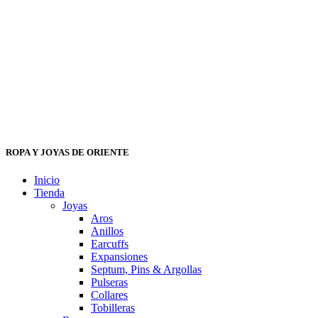
ROPA Y JOYAS DE ORIENTE
Inicio
Tienda
Joyas
Aros
Anillos
Earcuffs
Expansiones
Septum, Pins & Argollas
Pulseras
Collares
Tobilleras