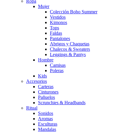
Ropa
Mujer
Colección Boho Summer
Vestidos
Kimonos
Tops
Faldas
Pantalones
Abrigos y Chaquetas
Chalecos & Sweaters
Leggings & Pantys
Hombre
Camisas
Poleras
Kids
Accesorios
Carteras
Cinturones
Pañuelos
Scrunchies & Headbands
Ritual
Sonidos
Aromas
Esculturas
Mandalas