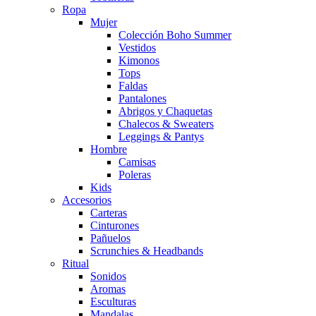
Ropa
Mujer
Colección Boho Summer
Vestidos
Kimonos
Tops
Faldas
Pantalones
Abrigos y Chaquetas
Chalecos & Sweaters
Leggings & Pantys
Hombre
Camisas
Poleras
Kids
Accesorios
Carteras
Cinturones
Pañuelos
Scrunchies & Headbands
Ritual
Sonidos
Aromas
Esculturas
Mandalas