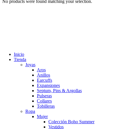
No products were found matching your selection.
Inicio
Tienda
Joyas
Aros
Anillos
Earcuffs
Expansiones
Septum, Pins & Argollas
Pulseras
Collares
Tobilleras
Ropa
Mujer
Colección Boho Summer
Vestidos