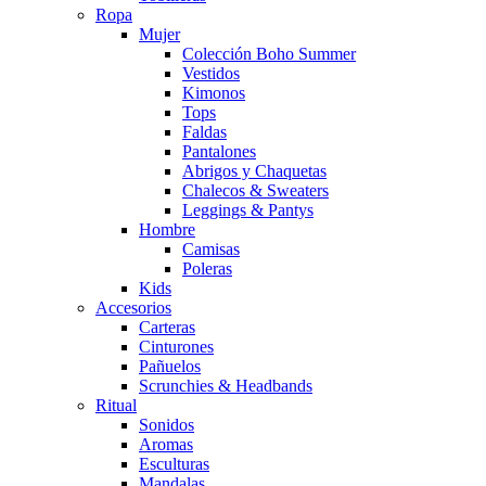
Ropa
Mujer
Colección Boho Summer
Vestidos
Kimonos
Tops
Faldas
Pantalones
Abrigos y Chaquetas
Chalecos & Sweaters
Leggings & Pantys
Hombre
Camisas
Poleras
Kids
Accesorios
Carteras
Cinturones
Pañuelos
Scrunchies & Headbands
Ritual
Sonidos
Aromas
Esculturas
Mandalas