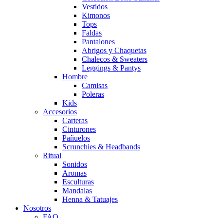
Vestidos
Kimonos
Tops
Faldas
Pantalones
Abrigos y Chaquetas
Chalecos & Sweaters
Leggings & Pantys
Hombre
Camisas
Poleras
Kids
Accesorios
Carteras
Cinturones
Pañuelos
Scrunchies & Headbands
Ritual
Sonidos
Aromas
Esculturas
Mandalas
Henna & Tatuajes
Nosotros
FAQ