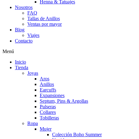
Henna & Tatuajes
Nosotros
FAQ
Tallas de Anillos
Ventas por mayor
Blog
Viajes
Contacto
Menú
Inicio
Tienda
Joyas
Aros
Anillos
Earcuffs
Expansiones
Septum, Pins & Argollas
Pulseras
Collares
Tobilleras
Ropa
Mujer
Colección Boho Summer