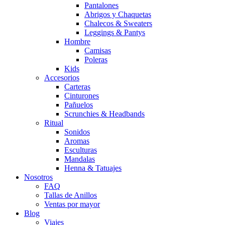
Pantalones
Abrigos y Chaquetas
Chalecos & Sweaters
Leggings & Pantys
Hombre
Camisas
Poleras
Kids
Accesorios
Carteras
Cinturones
Pañuelos
Scrunchies & Headbands
Ritual
Sonidos
Aromas
Esculturas
Mandalas
Henna & Tatuajes
Nosotros
FAQ
Tallas de Anillos
Ventas por mayor
Blog
Viajes