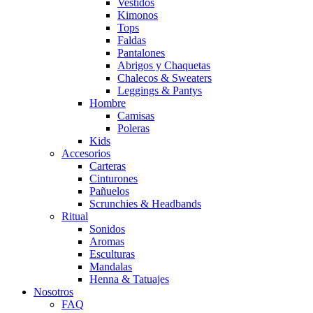
Vestidos
Kimonos
Tops
Faldas
Pantalones
Abrigos y Chaquetas
Chalecos & Sweaters
Leggings & Pantys
Hombre
Camisas
Poleras
Kids
Accesorios
Carteras
Cinturones
Pañuelos
Scrunchies & Headbands
Ritual
Sonidos
Aromas
Esculturas
Mandalas
Henna & Tatuajes
Nosotros
FAQ