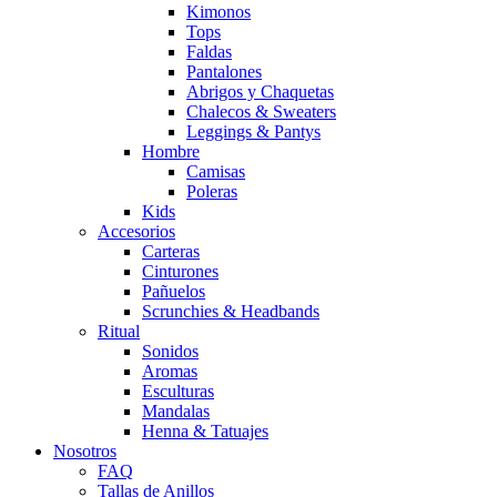
Kimonos
Tops
Faldas
Pantalones
Abrigos y Chaquetas
Chalecos & Sweaters
Leggings & Pantys
Hombre
Camisas
Poleras
Kids
Accesorios
Carteras
Cinturones
Pañuelos
Scrunchies & Headbands
Ritual
Sonidos
Aromas
Esculturas
Mandalas
Henna & Tatuajes
Nosotros
FAQ
Tallas de Anillos