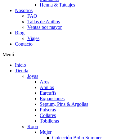
Henna & Tatuajes
Nosotros
FAQ
Tallas de Anillos
Ventas por mayor
Blog
Viajes
Contacto
Menú
Inicio
Tienda
Joyas
Aros
Anillos
Earcuffs
Expansiones
Septum, Pins & Argollas
Pulseras
Collares
Tobilleras
Ropa
Mujer
Colección Boho Summer