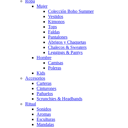
Ropa
Mujer
Colección Boho Summer
Vestidos
Kimonos
Tops
Faldas
Pantalones
Abrigos y Chaquetas
Chalecos & Sweaters
Leggings & Pantys
Hombre
Camisas
Poleras
Kids
Accesorios
Carteras
Cinturones
Pañuelos
Scrunchies & Headbands
Ritual
Sonidos
Aromas
Esculturas
Mandalas