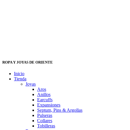
ROPA Y JOYAS DE ORIENTE
Inicio
Tienda
Joyas
Aros
Anillos
Earcuffs
Expansiones
Septum, Pins & Argollas
Pulseras
Collares
Tobilleras