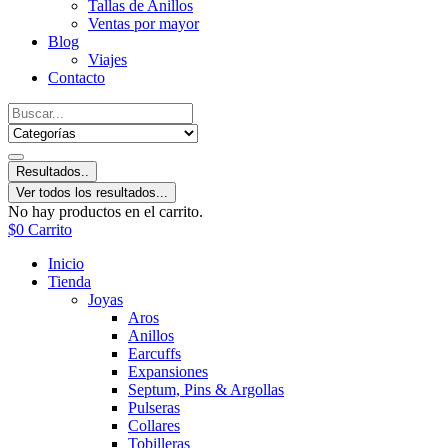
Tallas de Anillos
Ventas por mayor
Blog
Viajes
Contacto
Resultados..
Ver todos los resultados...
No hay productos en el carrito.
$
0
Carrito
Inicio
Tienda
Joyas
Aros
Anillos
Earcuffs
Expansiones
Septum, Pins & Argollas
Pulseras
Collares
Tobilleras