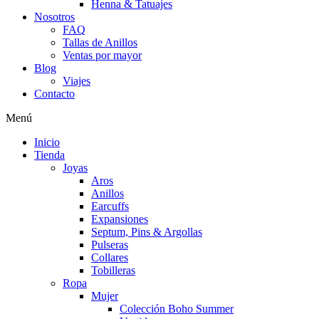
Henna & Tatuajes
Nosotros
FAQ
Tallas de Anillos
Ventas por mayor
Blog
Viajes
Contacto
Menú
Inicio
Tienda
Joyas
Aros
Anillos
Earcuffs
Expansiones
Septum, Pins & Argollas
Pulseras
Collares
Tobilleras
Ropa
Mujer
Colección Boho Summer