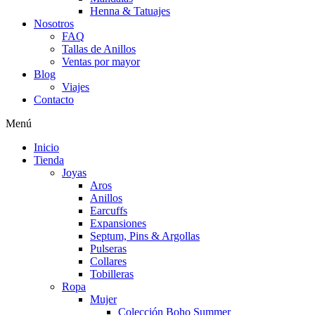
Henna & Tatuajes
Nosotros
FAQ
Tallas de Anillos
Ventas por mayor
Blog
Viajes
Contacto
Menú
Inicio
Tienda
Joyas
Aros
Anillos
Earcuffs
Expansiones
Septum, Pins & Argollas
Pulseras
Collares
Tobilleras
Ropa
Mujer
Colección Boho Summer