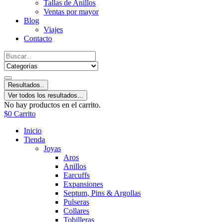
Tallas de Anillos
Ventas por mayor
Blog
Viajes
Contacto
Resultados..
Ver todos los resultados...
No hay productos en el carrito.
$
0
Carrito
Inicio
Tienda
Joyas
Aros
Anillos
Earcuffs
Expansiones
Septum, Pins & Argollas
Pulseras
Collares
Tobilleras