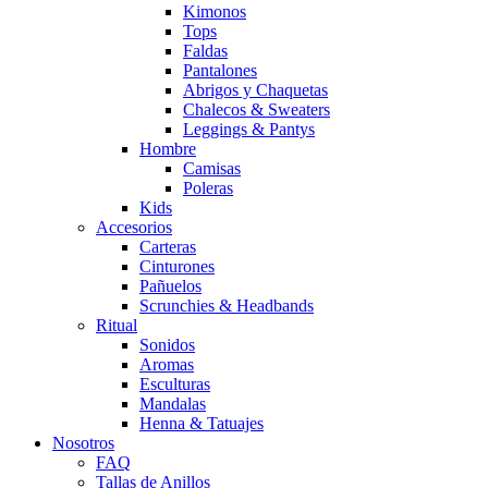
Kimonos
Tops
Faldas
Pantalones
Abrigos y Chaquetas
Chalecos & Sweaters
Leggings & Pantys
Hombre
Camisas
Poleras
Kids
Accesorios
Carteras
Cinturones
Pañuelos
Scrunchies & Headbands
Ritual
Sonidos
Aromas
Esculturas
Mandalas
Henna & Tatuajes
Nosotros
FAQ
Tallas de Anillos