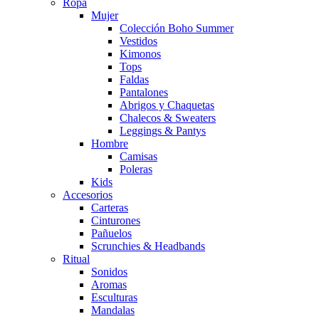
Ropa
Mujer
Colección Boho Summer
Vestidos
Kimonos
Tops
Faldas
Pantalones
Abrigos y Chaquetas
Chalecos & Sweaters
Leggings & Pantys
Hombre
Camisas
Poleras
Kids
Accesorios
Carteras
Cinturones
Pañuelos
Scrunchies & Headbands
Ritual
Sonidos
Aromas
Esculturas
Mandalas