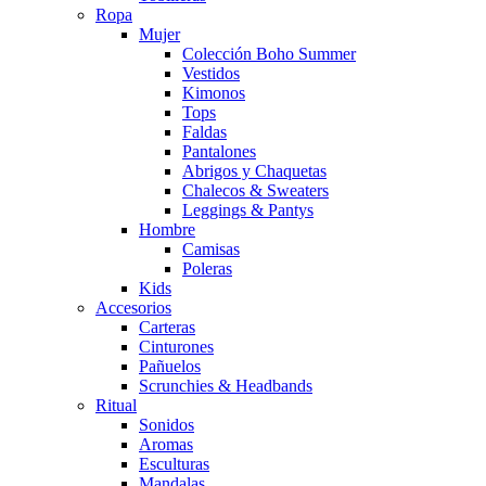
Ropa
Mujer
Colección Boho Summer
Vestidos
Kimonos
Tops
Faldas
Pantalones
Abrigos y Chaquetas
Chalecos & Sweaters
Leggings & Pantys
Hombre
Camisas
Poleras
Kids
Accesorios
Carteras
Cinturones
Pañuelos
Scrunchies & Headbands
Ritual
Sonidos
Aromas
Esculturas
Mandalas