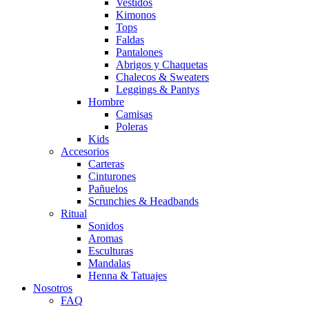
Vestidos
Kimonos
Tops
Faldas
Pantalones
Abrigos y Chaquetas
Chalecos & Sweaters
Leggings & Pantys
Hombre
Camisas
Poleras
Kids
Accesorios
Carteras
Cinturones
Pañuelos
Scrunchies & Headbands
Ritual
Sonidos
Aromas
Esculturas
Mandalas
Henna & Tatuajes
Nosotros
FAQ