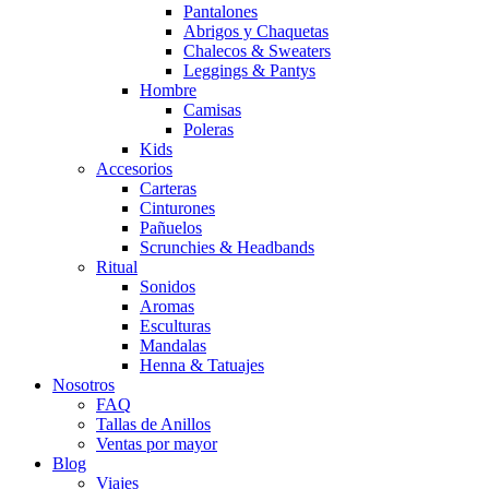
Pantalones
Abrigos y Chaquetas
Chalecos & Sweaters
Leggings & Pantys
Hombre
Camisas
Poleras
Kids
Accesorios
Carteras
Cinturones
Pañuelos
Scrunchies & Headbands
Ritual
Sonidos
Aromas
Esculturas
Mandalas
Henna & Tatuajes
Nosotros
FAQ
Tallas de Anillos
Ventas por mayor
Blog
Viajes