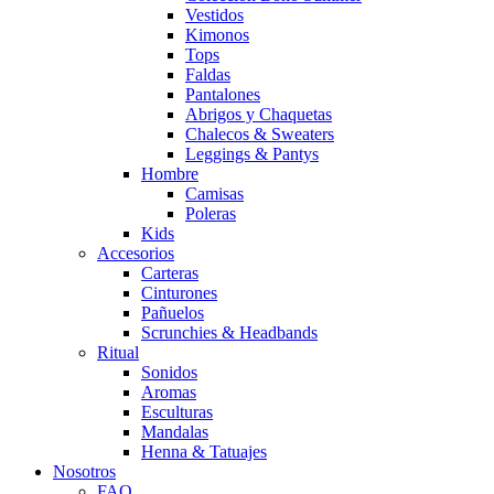
Vestidos
Kimonos
Tops
Faldas
Pantalones
Abrigos y Chaquetas
Chalecos & Sweaters
Leggings & Pantys
Hombre
Camisas
Poleras
Kids
Accesorios
Carteras
Cinturones
Pañuelos
Scrunchies & Headbands
Ritual
Sonidos
Aromas
Esculturas
Mandalas
Henna & Tatuajes
Nosotros
FAQ