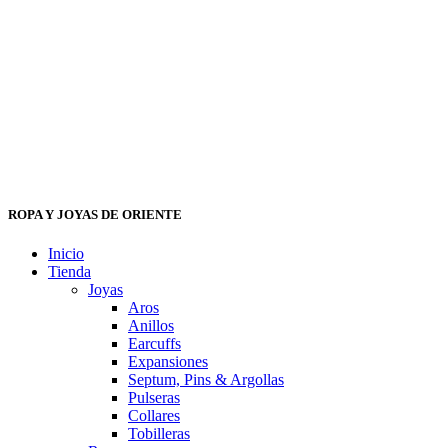
ROPA Y JOYAS DE ORIENTE
Inicio
Tienda
Joyas
Aros
Anillos
Earcuffs
Expansiones
Septum, Pins & Argollas
Pulseras
Collares
Tobilleras