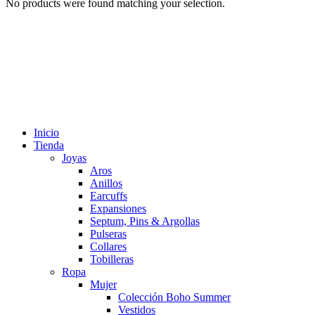
No products were found matching your selection.
Inicio
Tienda
Joyas
Aros
Anillos
Earcuffs
Expansiones
Septum, Pins & Argollas
Pulseras
Collares
Tobilleras
Ropa
Mujer
Colección Boho Summer
Vestidos