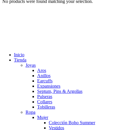
No products were found matching your selection.
Inicio
Tienda
Joyas
Aros
Anillos
Earcuffs
Expansiones
Septum, Pins & Argollas
Pulseras
Collares
Tobilleras
Ropa
Mujer
Colección Boho Summer
Vestidos