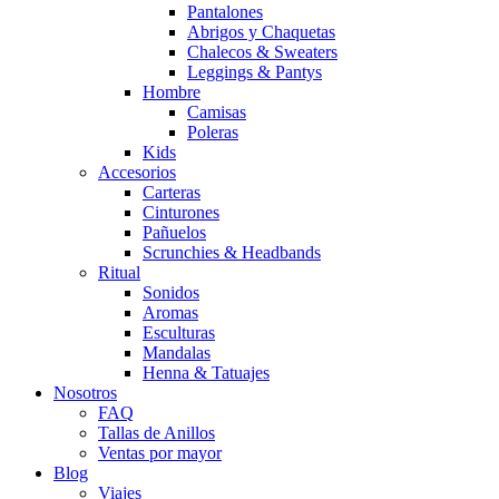
Pantalones
Abrigos y Chaquetas
Chalecos & Sweaters
Leggings & Pantys
Hombre
Camisas
Poleras
Kids
Accesorios
Carteras
Cinturones
Pañuelos
Scrunchies & Headbands
Ritual
Sonidos
Aromas
Esculturas
Mandalas
Henna & Tatuajes
Nosotros
FAQ
Tallas de Anillos
Ventas por mayor
Blog
Viajes