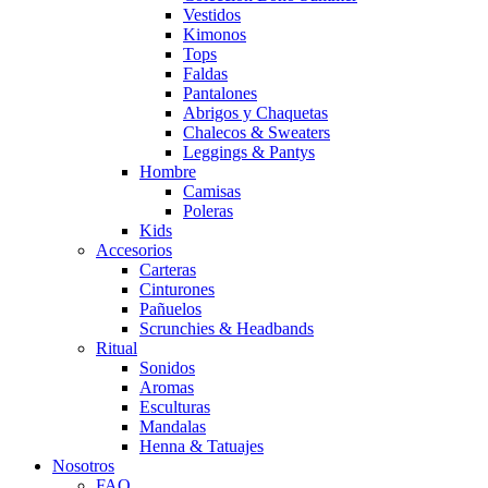
Vestidos
Kimonos
Tops
Faldas
Pantalones
Abrigos y Chaquetas
Chalecos & Sweaters
Leggings & Pantys
Hombre
Camisas
Poleras
Kids
Accesorios
Carteras
Cinturones
Pañuelos
Scrunchies & Headbands
Ritual
Sonidos
Aromas
Esculturas
Mandalas
Henna & Tatuajes
Nosotros
FAQ