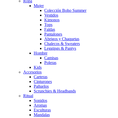
Ropa
Mujer
Colección Boho Summer
Vestidos
Kimonos
Tops
Faldas
Pantalones
Abrigos y Chaquetas
Chalecos & Sweaters
Leggings & Pantys
Hombre
Camisas
Poleras
Kids
Accesorios
Carteras
Cinturones
Pañuelos
Scrunchies & Headbands
Ritual
Sonidos
Aromas
Esculturas
Mandalas