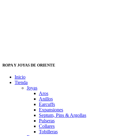
ROPA Y JOYAS DE ORIENTE
Inicio
Tienda
Joyas
Aros
Anillos
Earcuffs
Expansiones
Septum, Pins & Argollas
Pulseras
Collares
Tobilleras