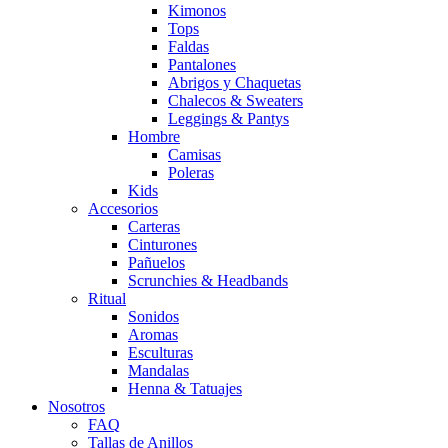
Kimonos
Tops
Faldas
Pantalones
Abrigos y Chaquetas
Chalecos & Sweaters
Leggings & Pantys
Hombre
Camisas
Poleras
Kids
Accesorios
Carteras
Cinturones
Pañuelos
Scrunchies & Headbands
Ritual
Sonidos
Aromas
Esculturas
Mandalas
Henna & Tatuajes
Nosotros
FAQ
Tallas de Anillos