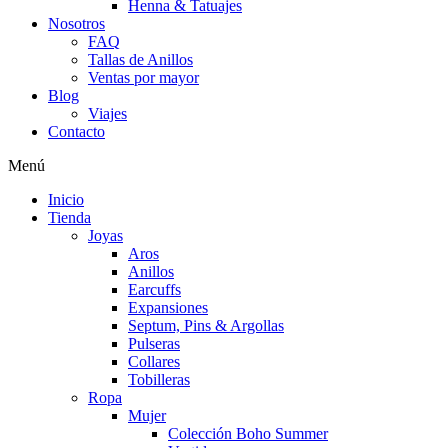
Henna & Tatuajes
Nosotros
FAQ
Tallas de Anillos
Ventas por mayor
Blog
Viajes
Contacto
Menú
Inicio
Tienda
Joyas
Aros
Anillos
Earcuffs
Expansiones
Septum, Pins & Argollas
Pulseras
Collares
Tobilleras
Ropa
Mujer
Colección Boho Summer