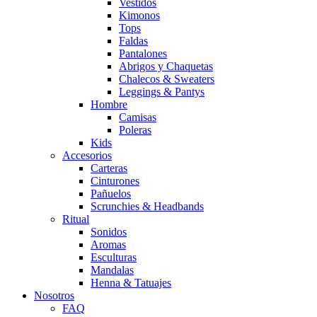
Vestidos
Kimonos
Tops
Faldas
Pantalones
Abrigos y Chaquetas
Chalecos & Sweaters
Leggings & Pantys
Hombre
Camisas
Poleras
Kids
Accesorios
Carteras
Cinturones
Pañuelos
Scrunchies & Headbands
Ritual
Sonidos
Aromas
Esculturas
Mandalas
Henna & Tatuajes
Nosotros
FAQ