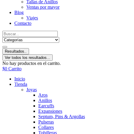
Tallas de Anillos
Ventas por mayor
Blog
Viajes
Contacto
Resultados..
Ver todos los resultados...
No hay productos en el carrito.
$
0
Carrito
Inicio
Tienda
Joyas
Aros
Anillos
Earcuffs
Expansiones
Septum, Pins & Argollas
Pulseras
Collares
Tobilleras