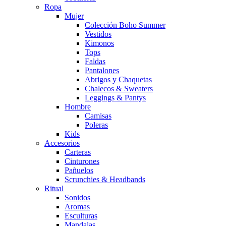
Ropa
Mujer
Colección Boho Summer
Vestidos
Kimonos
Tops
Faldas
Pantalones
Abrigos y Chaquetas
Chalecos & Sweaters
Leggings & Pantys
Hombre
Camisas
Poleras
Kids
Accesorios
Carteras
Cinturones
Pañuelos
Scrunchies & Headbands
Ritual
Sonidos
Aromas
Esculturas
Mandalas