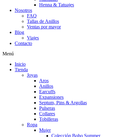
Henna & Tatuajes
Nosotros
FAQ
Tallas de Anillos
Ventas por mayor
Blog
Viajes
Contacto
Menú
Inicio
Tienda
Joyas
Aros
Anillos
Earcuffs
Expansiones
Septum, Pins & Argollas
Pulseras
Collares
Tobilleras
Ropa
Mujer
Colección Boho Summer