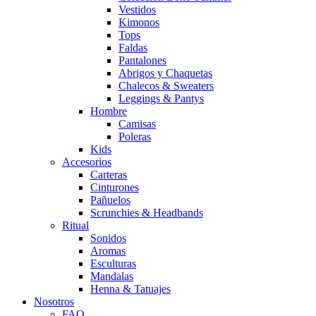
Vestidos
Kimonos
Tops
Faldas
Pantalones
Abrigos y Chaquetas
Chalecos & Sweaters
Leggings & Pantys
Hombre
Camisas
Poleras
Kids
Accesorios
Carteras
Cinturones
Pañuelos
Scrunchies & Headbands
Ritual
Sonidos
Aromas
Esculturas
Mandalas
Henna & Tatuajes
Nosotros
FAQ