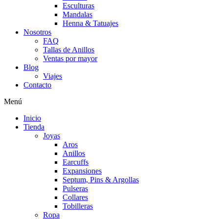
Esculturas
Mandalas
Henna & Tatuajes
Nosotros
FAQ
Tallas de Anillos
Ventas por mayor
Blog
Viajes
Contacto
Menú
Inicio
Tienda
Joyas
Aros
Anillos
Earcuffs
Expansiones
Septum, Pins & Argollas
Pulseras
Collares
Tobilleras
Ropa