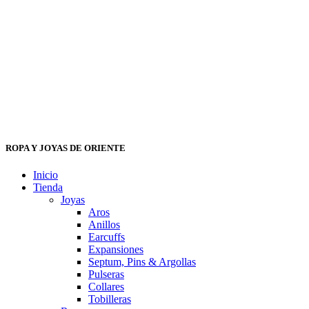
ROPA Y JOYAS DE ORIENTE
Inicio
Tienda
Joyas
Aros
Anillos
Earcuffs
Expansiones
Septum, Pins & Argollas
Pulseras
Collares
Tobilleras