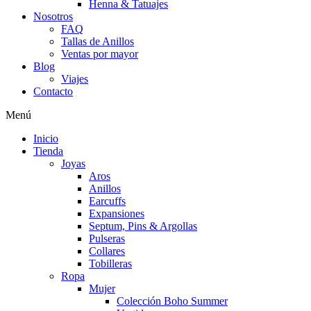
Henna & Tatuajes
Nosotros
FAQ
Tallas de Anillos
Ventas por mayor
Blog
Viajes
Contacto
Menú
Inicio
Tienda
Joyas
Aros
Anillos
Earcuffs
Expansiones
Septum, Pins & Argollas
Pulseras
Collares
Tobilleras
Ropa
Mujer
Colección Boho Summer