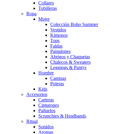
Collares
Tobilleras
Ropa
Mujer
Colección Boho Summer
Vestidos
Kimonos
Tops
Faldas
Pantalones
Abrigos y Chaquetas
Chalecos & Sweaters
Leggings & Pantys
Hombre
Camisas
Poleras
Kids
Accesorios
Carteras
Cinturones
Pañuelos
Scrunchies & Headbands
Ritual
Sonidos
Aromas