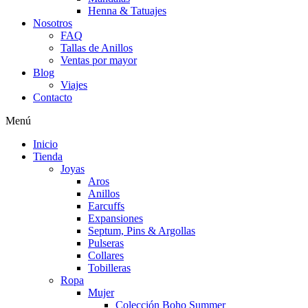
Henna & Tatuajes
Nosotros
FAQ
Tallas de Anillos
Ventas por mayor
Blog
Viajes
Contacto
Menú
Inicio
Tienda
Joyas
Aros
Anillos
Earcuffs
Expansiones
Septum, Pins & Argollas
Pulseras
Collares
Tobilleras
Ropa
Mujer
Colección Boho Summer