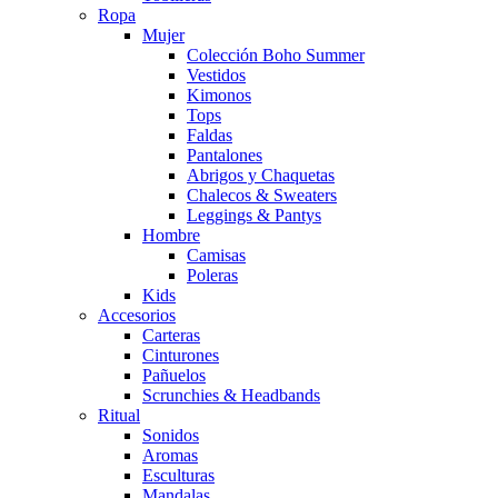
Ropa
Mujer
Colección Boho Summer
Vestidos
Kimonos
Tops
Faldas
Pantalones
Abrigos y Chaquetas
Chalecos & Sweaters
Leggings & Pantys
Hombre
Camisas
Poleras
Kids
Accesorios
Carteras
Cinturones
Pañuelos
Scrunchies & Headbands
Ritual
Sonidos
Aromas
Esculturas
Mandalas