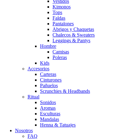
Vestidos
Kimonos
Tops
Faldas
Pantalones
Abrigos y Chaquetas
Chalecos & Sweaters
Leggings & Pantys
Hombre
Camisas
Poleras
Kids
Accesorios
Carteras
Cinturones
Pañuelos
Scrunchies & Headbands
Ritual
Sonidos
Aromas
Esculturas
Mandalas
Henna & Tatuajes
Nosotros
FAQ