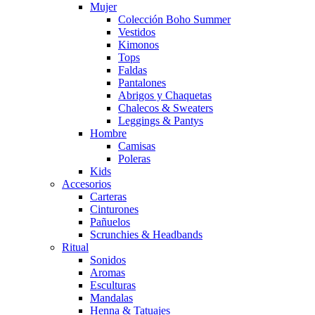
Mujer
Colección Boho Summer
Vestidos
Kimonos
Tops
Faldas
Pantalones
Abrigos y Chaquetas
Chalecos & Sweaters
Leggings & Pantys
Hombre
Camisas
Poleras
Kids
Accesorios
Carteras
Cinturones
Pañuelos
Scrunchies & Headbands
Ritual
Sonidos
Aromas
Esculturas
Mandalas
Henna & Tatuajes