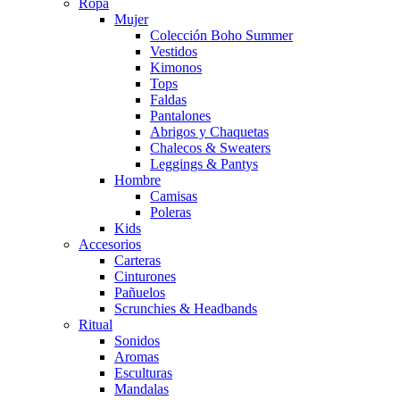
Ropa
Mujer
Colección Boho Summer
Vestidos
Kimonos
Tops
Faldas
Pantalones
Abrigos y Chaquetas
Chalecos & Sweaters
Leggings & Pantys
Hombre
Camisas
Poleras
Kids
Accesorios
Carteras
Cinturones
Pañuelos
Scrunchies & Headbands
Ritual
Sonidos
Aromas
Esculturas
Mandalas