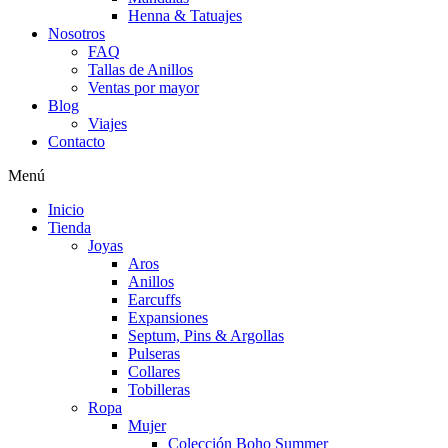
Henna & Tatuajes
Nosotros
FAQ
Tallas de Anillos
Ventas por mayor
Blog
Viajes
Contacto
Menú
Inicio
Tienda
Joyas
Aros
Anillos
Earcuffs
Expansiones
Septum, Pins & Argollas
Pulseras
Collares
Tobilleras
Ropa
Mujer
Colección Boho Summer