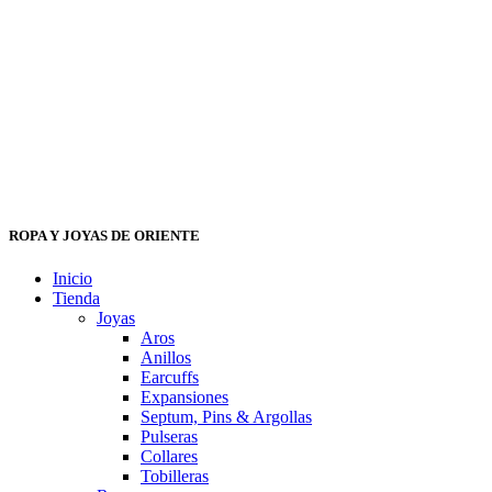
ROPA Y JOYAS DE ORIENTE
Inicio
Tienda
Joyas
Aros
Anillos
Earcuffs
Expansiones
Septum, Pins & Argollas
Pulseras
Collares
Tobilleras