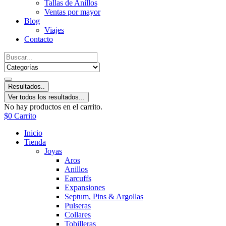
Tallas de Anillos
Ventas por mayor
Blog
Viajes
Contacto
Resultados..
Ver todos los resultados...
No hay productos en el carrito.
$
0
Carrito
Inicio
Tienda
Joyas
Aros
Anillos
Earcuffs
Expansiones
Septum, Pins & Argollas
Pulseras
Collares
Tobilleras