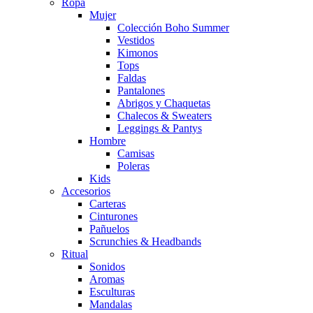
Ropa
Mujer
Colección Boho Summer
Vestidos
Kimonos
Tops
Faldas
Pantalones
Abrigos y Chaquetas
Chalecos & Sweaters
Leggings & Pantys
Hombre
Camisas
Poleras
Kids
Accesorios
Carteras
Cinturones
Pañuelos
Scrunchies & Headbands
Ritual
Sonidos
Aromas
Esculturas
Mandalas