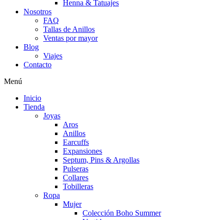
Henna & Tatuajes
Nosotros
FAQ
Tallas de Anillos
Ventas por mayor
Blog
Viajes
Contacto
Menú
Inicio
Tienda
Joyas
Aros
Anillos
Earcuffs
Expansiones
Septum, Pins & Argollas
Pulseras
Collares
Tobilleras
Ropa
Mujer
Colección Boho Summer