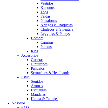
Vestidos
Kimonos
Tops
Faldas
Pantalones
Abrigos y Chaquetas
Chalecos & Sweaters
Leggings & Pantys
Hombre
Camisas
Poleras
Kids
Accesorios
Carteras
Cinturones
Pañuelos
Scrunchies & Headbands
Ritual
Sonidos
Aromas
Esculturas
Mandalas
Henna & Tatuajes
Nosotros
FAQ