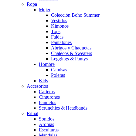
Ropa
Mujer
Colección Boho Summer
Vestidos
Kimonos
Tops
Faldas
Pantalones
Abrigos y Chaquetas
Chalecos & Sweaters
Leggings & Pantys
Hombre
Camisas
Poleras
Kids
Accesorios
Carteras
Cinturones
Pañuelos
Scrunchies & Headbands
Ritual
Sonidos
Aromas
Esculturas
Mandalas