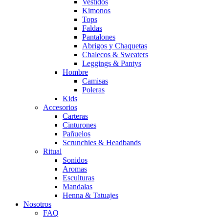
Vestidos
Kimonos
Tops
Faldas
Pantalones
Abrigos y Chaquetas
Chalecos & Sweaters
Leggings & Pantys
Hombre
Camisas
Poleras
Kids
Accesorios
Carteras
Cinturones
Pañuelos
Scrunchies & Headbands
Ritual
Sonidos
Aromas
Esculturas
Mandalas
Henna & Tatuajes
Nosotros
FAQ