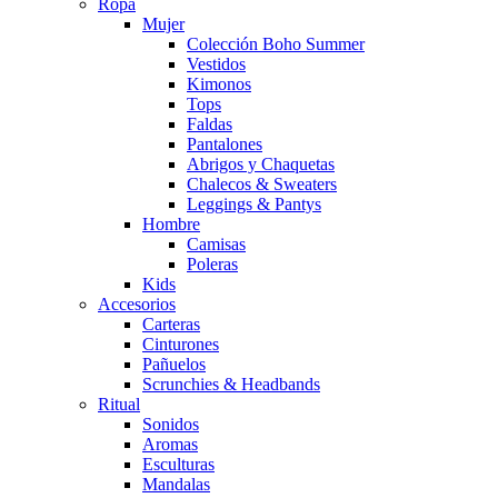
Ropa
Mujer
Colección Boho Summer
Vestidos
Kimonos
Tops
Faldas
Pantalones
Abrigos y Chaquetas
Chalecos & Sweaters
Leggings & Pantys
Hombre
Camisas
Poleras
Kids
Accesorios
Carteras
Cinturones
Pañuelos
Scrunchies & Headbands
Ritual
Sonidos
Aromas
Esculturas
Mandalas