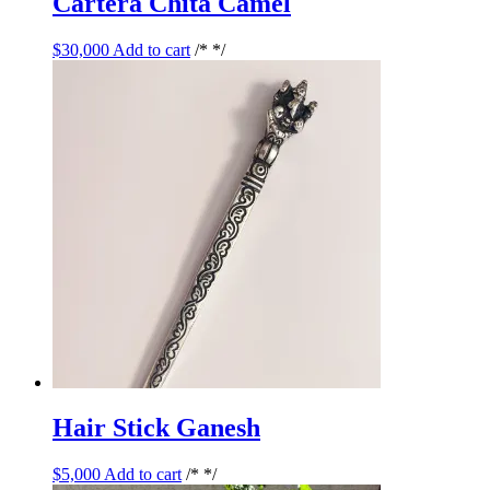
Cartera Chita Camel
$
30,000
Add to cart
/* */
Hair Stick Ganesh
$
5,000
Add to cart
/* */