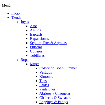
Menú
Inicio
Tienda
Joyas
Aros
Anillos
Earcuffs
Expansiones
Septum, Pins & Argollas
Pulseras
Collares
Tobilleras
Ropa
Mujer
Colección Boho Summer
Vestidos
Kimonos
Tops
Faldas
Pantalones
Abrigos y Chaquetas
Chalecos & Sweaters
Leggings & Pantys