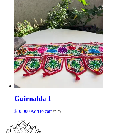
Guirnalda 1
$
10,000
Add to cart
/* */