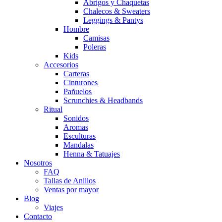
Abrigos y Chaquetas
Chalecos & Sweaters
Leggings & Pantys
Hombre
Camisas
Poleras
Kids
Accesorios
Carteras
Cinturones
Pañuelos
Scrunchies & Headbands
Ritual
Sonidos
Aromas
Esculturas
Mandalas
Henna & Tatuajes
Nosotros
FAQ
Tallas de Anillos
Ventas por mayor
Blog
Viajes
Contacto