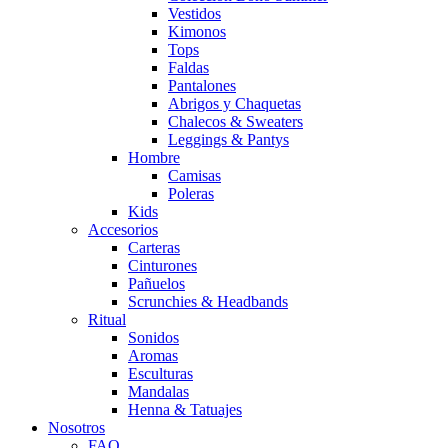
Vestidos
Kimonos
Tops
Faldas
Pantalones
Abrigos y Chaquetas
Chalecos & Sweaters
Leggings & Pantys
Hombre
Camisas
Poleras
Kids
Accesorios
Carteras
Cinturones
Pañuelos
Scrunchies & Headbands
Ritual
Sonidos
Aromas
Esculturas
Mandalas
Henna & Tatuajes
Nosotros
FAQ