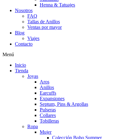
Henna & Tatuajes
Nosotros
FAQ
Tallas de Anillos
Ventas por mayor
Blog
Viajes
Contacto
Menú
Inicio
Tienda
Joyas
Aros
Anillos
Earcuffs
Expansiones
Septum, Pins & Argollas
Pulseras
Collares
Tobilleras
Ropa
Mujer
Colección Boho Summer