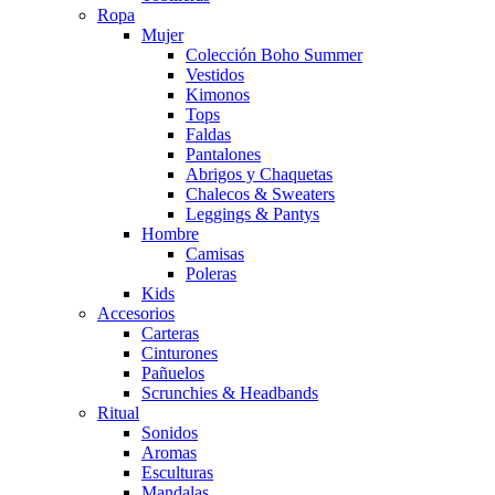
Ropa
Mujer
Colección Boho Summer
Vestidos
Kimonos
Tops
Faldas
Pantalones
Abrigos y Chaquetas
Chalecos & Sweaters
Leggings & Pantys
Hombre
Camisas
Poleras
Kids
Accesorios
Carteras
Cinturones
Pañuelos
Scrunchies & Headbands
Ritual
Sonidos
Aromas
Esculturas
Mandalas