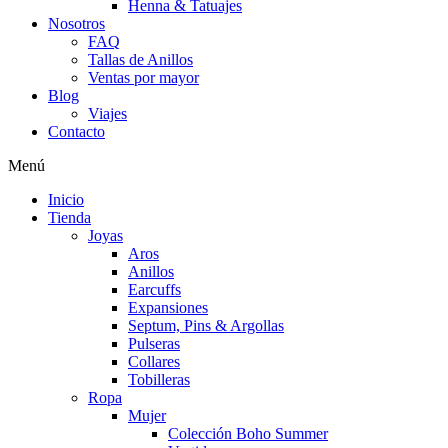
Henna & Tatuajes
Nosotros
FAQ
Tallas de Anillos
Ventas por mayor
Blog
Viajes
Contacto
Menú
Inicio
Tienda
Joyas
Aros
Anillos
Earcuffs
Expansiones
Septum, Pins & Argollas
Pulseras
Collares
Tobilleras
Ropa
Mujer
Colección Boho Summer