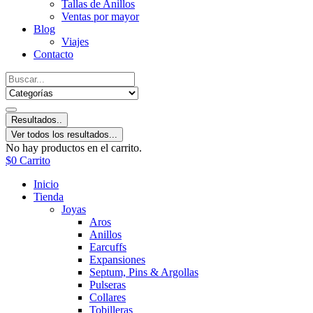
Tallas de Anillos
Ventas por mayor
Blog
Viajes
Contacto
Resultados..
Ver todos los resultados...
No hay productos en el carrito.
$
0
Carrito
Inicio
Tienda
Joyas
Aros
Anillos
Earcuffs
Expansiones
Septum, Pins & Argollas
Pulseras
Collares
Tobilleras