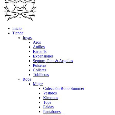
Inicio
Tienda
Joyas
Aros
Anillos
Earcuffs
Expansiones
Septum, Pins & Argollas
Pulseras
Collares
Tobilleras
Ropa
Mujer
Colección Boho Summer
Vestidos
Kimonos
Tops
Faldas
Pantalones