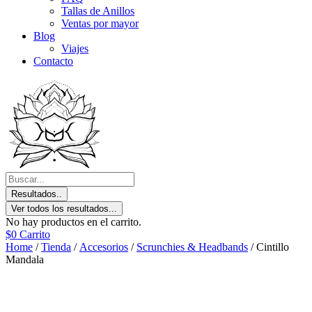
Tallas de Anillos
Ventas por mayor
Blog
Viajes
Contacto
Resultados..
Ver todos los resultados...
No hay productos en el carrito.
$
0
Carrito
Home
/
Tienda
/
Accesorios
/
Scrunchies & Headbands
/ Cintillo
Mandala