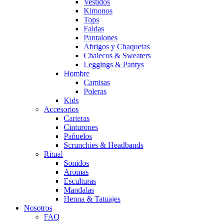
Vestidos
Kimonos
Tops
Faldas
Pantalones
Abrigos y Chaquetas
Chalecos & Sweaters
Leggings & Pantys
Hombre
Camisas
Poleras
Kids
Accesorios
Carteras
Cinturones
Pañuelos
Scrunchies & Headbands
Ritual
Sonidos
Aromas
Esculturas
Mandalas
Henna & Tatuajes
Nosotros
FAQ