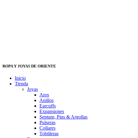
ROPA Y JOYAS DE ORIENTE
Inicio
Tienda
Joyas
Aros
Anillos
Earcuffs
Expansiones
Septum, Pins & Argollas
Pulseras
Collares
Tobilleras