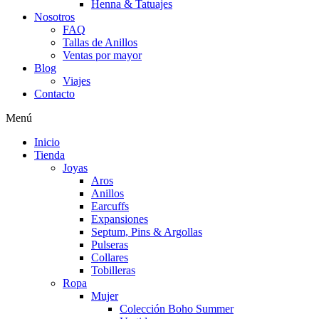
Henna & Tatuajes
Nosotros
FAQ
Tallas de Anillos
Ventas por mayor
Blog
Viajes
Contacto
Menú
Inicio
Tienda
Joyas
Aros
Anillos
Earcuffs
Expansiones
Septum, Pins & Argollas
Pulseras
Collares
Tobilleras
Ropa
Mujer
Colección Boho Summer