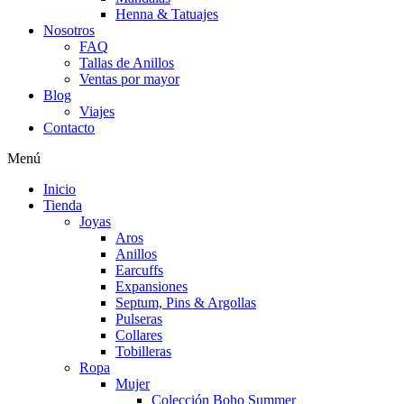
Henna & Tatuajes
Nosotros
FAQ
Tallas de Anillos
Ventas por mayor
Blog
Viajes
Contacto
Menú
Inicio
Tienda
Joyas
Aros
Anillos
Earcuffs
Expansiones
Septum, Pins & Argollas
Pulseras
Collares
Tobilleras
Ropa
Mujer
Colección Boho Summer