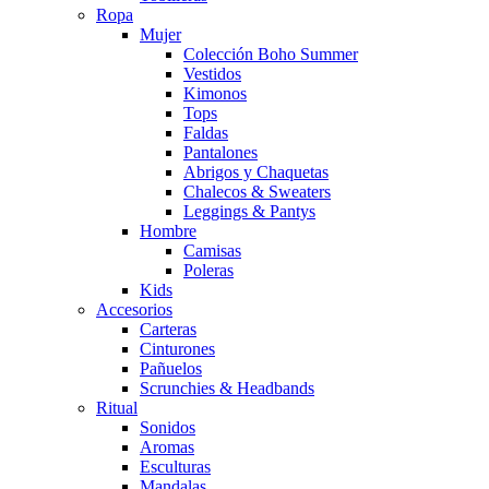
Ropa
Mujer
Colección Boho Summer
Vestidos
Kimonos
Tops
Faldas
Pantalones
Abrigos y Chaquetas
Chalecos & Sweaters
Leggings & Pantys
Hombre
Camisas
Poleras
Kids
Accesorios
Carteras
Cinturones
Pañuelos
Scrunchies & Headbands
Ritual
Sonidos
Aromas
Esculturas
Mandalas