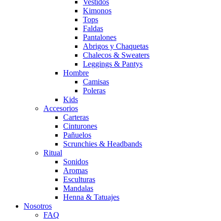
Vestidos
Kimonos
Tops
Faldas
Pantalones
Abrigos y Chaquetas
Chalecos & Sweaters
Leggings & Pantys
Hombre
Camisas
Poleras
Kids
Accesorios
Carteras
Cinturones
Pañuelos
Scrunchies & Headbands
Ritual
Sonidos
Aromas
Esculturas
Mandalas
Henna & Tatuajes
Nosotros
FAQ