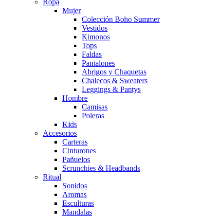
Ropa
Mujer
Colección Boho Summer
Vestidos
Kimonos
Tops
Faldas
Pantalones
Abrigos y Chaquetas
Chalecos & Sweaters
Leggings & Pantys
Hombre
Camisas
Poleras
Kids
Accesorios
Carteras
Cinturones
Pañuelos
Scrunchies & Headbands
Ritual
Sonidos
Aromas
Esculturas
Mandalas