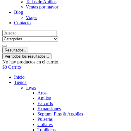
Tallas de Anillos
Ventas por mayor
Blog
Viajes
Contacto
Resultados..
Ver todos los resultados...
No hay productos en el carrito.
$
0
Carrito
Inicio
Tienda
Joyas
Aros
Anillos
Earcuffs
Expansiones
Septum, Pins & Argollas
Pulseras
Collares
Tobilleras