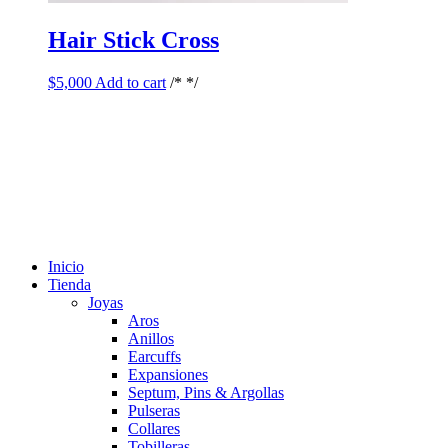
Hair Stick Cross
$
5,000
Add to cart
/* */
Inicio
Tienda
Joyas
Aros
Anillos
Earcuffs
Expansiones
Septum, Pins & Argollas
Pulseras
Collares
Tobilleras