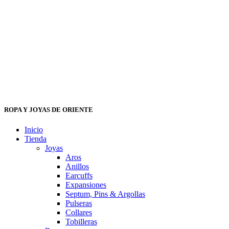
ROPA Y JOYAS DE ORIENTE
Inicio
Tienda
Joyas
Aros
Anillos
Earcuffs
Expansiones
Septum, Pins & Argollas
Pulseras
Collares
Tobilleras