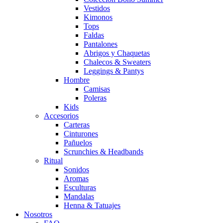
Vestidos
Kimonos
Tops
Faldas
Pantalones
Abrigos y Chaquetas
Chalecos & Sweaters
Leggings & Pantys
Hombre
Camisas
Poleras
Kids
Accesorios
Carteras
Cinturones
Pañuelos
Scrunchies & Headbands
Ritual
Sonidos
Aromas
Esculturas
Mandalas
Henna & Tatuajes
Nosotros