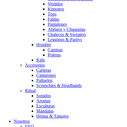
Vestidos
Kimonos
Tops
Faldas
Pantalones
Abrigos y Chaquetas
Chalecos & Sweaters
Leggings & Pantys
Hombre
Camisas
Poleras
Kids
Accesorios
Carteras
Cinturones
Pañuelos
Scrunchies & Headbands
Ritual
Sonidos
Aromas
Esculturas
Mandalas
Henna & Tatuajes
Nosotros
FAQ