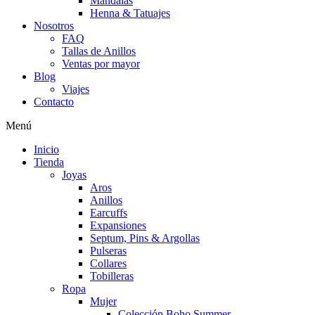
Mandalas
Henna & Tatuajes
Nosotros
FAQ
Tallas de Anillos
Ventas por mayor
Blog
Viajes
Contacto
Menú
Inicio
Tienda
Joyas
Aros
Anillos
Earcuffs
Expansiones
Septum, Pins & Argollas
Pulseras
Collares
Tobilleras
Ropa
Mujer
Colección Boho Summer