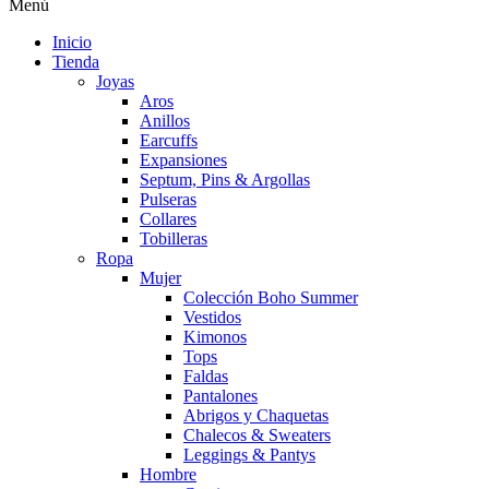
Menú
Inicio
Tienda
Joyas
Aros
Anillos
Earcuffs
Expansiones
Septum, Pins & Argollas
Pulseras
Collares
Tobilleras
Ropa
Mujer
Colección Boho Summer
Vestidos
Kimonos
Tops
Faldas
Pantalones
Abrigos y Chaquetas
Chalecos & Sweaters
Leggings & Pantys
Hombre