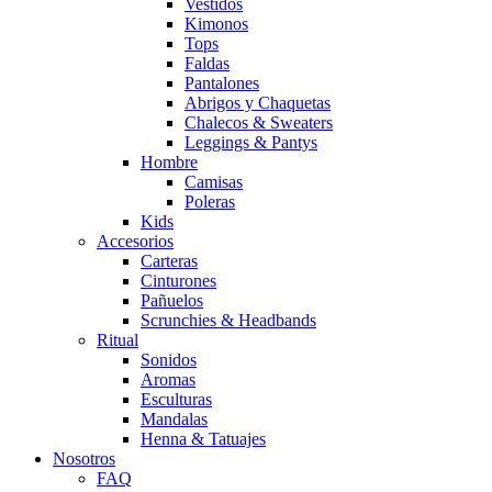
Vestidos
Kimonos
Tops
Faldas
Pantalones
Abrigos y Chaquetas
Chalecos & Sweaters
Leggings & Pantys
Hombre
Camisas
Poleras
Kids
Accesorios
Carteras
Cinturones
Pañuelos
Scrunchies & Headbands
Ritual
Sonidos
Aromas
Esculturas
Mandalas
Henna & Tatuajes
Nosotros
FAQ