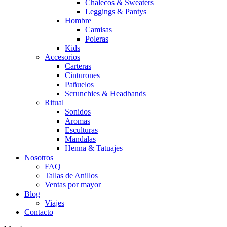
Chalecos & Sweaters
Leggings & Pantys
Hombre
Camisas
Poleras
Kids
Accesorios
Carteras
Cinturones
Pañuelos
Scrunchies & Headbands
Ritual
Sonidos
Aromas
Esculturas
Mandalas
Henna & Tatuajes
Nosotros
FAQ
Tallas de Anillos
Ventas por mayor
Blog
Viajes
Contacto