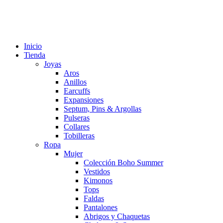
Inicio
Tienda
Joyas
Aros
Anillos
Earcuffs
Expansiones
Septum, Pins & Argollas
Pulseras
Collares
Tobilleras
Ropa
Mujer
Colección Boho Summer
Vestidos
Kimonos
Tops
Faldas
Pantalones
Abrigos y Chaquetas