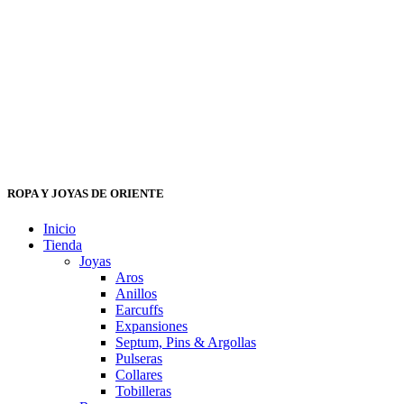
ROPA Y JOYAS DE ORIENTE
Inicio
Tienda
Joyas
Aros
Anillos
Earcuffs
Expansiones
Septum, Pins & Argollas
Pulseras
Collares
Tobilleras