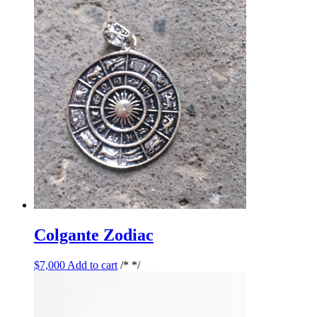
Colgante Zodiac
$
7,000
Add to cart
/* */