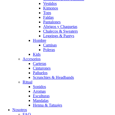
Vestidos
Kimonos
Tops
Faldas
Pantalones
Abrigos y Chaquetas
Chalecos & Sweaters
Leggings & Pantys
Hombre
Camisas
Poleras
Kids
Accesorios
Carteras
Cinturones
Pañuelos
Scrunchies & Headbands
Ritual
Sonidos
Aromas
Esculturas
Mandalas
Henna & Tatuajes
Nosotros
FAQ