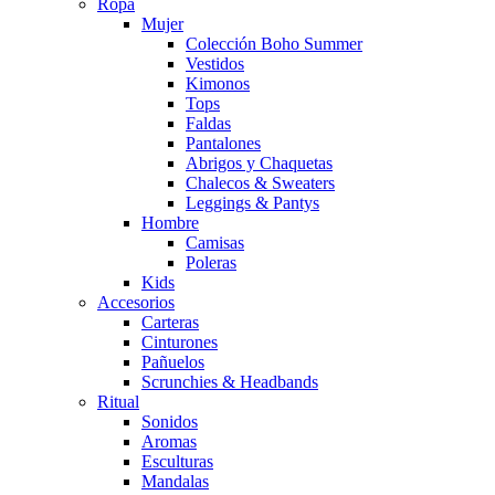
Ropa
Mujer
Colección Boho Summer
Vestidos
Kimonos
Tops
Faldas
Pantalones
Abrigos y Chaquetas
Chalecos & Sweaters
Leggings & Pantys
Hombre
Camisas
Poleras
Kids
Accesorios
Carteras
Cinturones
Pañuelos
Scrunchies & Headbands
Ritual
Sonidos
Aromas
Esculturas
Mandalas