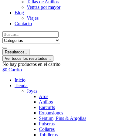
Tallas de Anillos
Ventas por mayor
Blog
Viajes
Contacto
Resultados..
Ver todos los resultados...
No hay productos en el carrito.
$
0
Carrito
Inicio
Tienda
Joyas
Aros
Anillos
Earcuffs
Expansiones
Septum, Pins & Argollas
Pulseras
Collares
Tobilleras