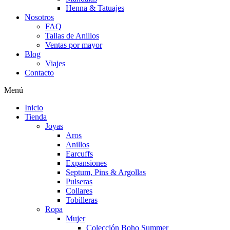
Henna & Tatuajes
Nosotros
FAQ
Tallas de Anillos
Ventas por mayor
Blog
Viajes
Contacto
Menú
Inicio
Tienda
Joyas
Aros
Anillos
Earcuffs
Expansiones
Septum, Pins & Argollas
Pulseras
Collares
Tobilleras
Ropa
Mujer
Colección Boho Summer