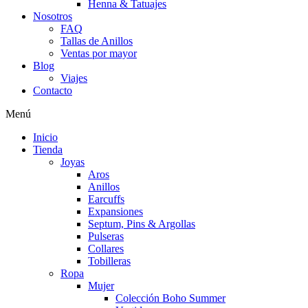
Henna & Tatuajes
Nosotros
FAQ
Tallas de Anillos
Ventas por mayor
Blog
Viajes
Contacto
Menú
Inicio
Tienda
Joyas
Aros
Anillos
Earcuffs
Expansiones
Septum, Pins & Argollas
Pulseras
Collares
Tobilleras
Ropa
Mujer
Colección Boho Summer