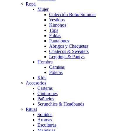
Ropa
Mujer
Colección Boho Summer
Vestidos
Kimonos
Tops
Faldas
Pantalones
Abrigos y Chaquetas
Chalecos & Sweaters
Leggings & Pantys
Hombre
Camisas
Poleras
Kids
Accesorios
Carteras
Cinturones
Pañuelos
Scrunchies & Headbands
Ritual
Sonidos
Aromas
Esculturas
Mandalas