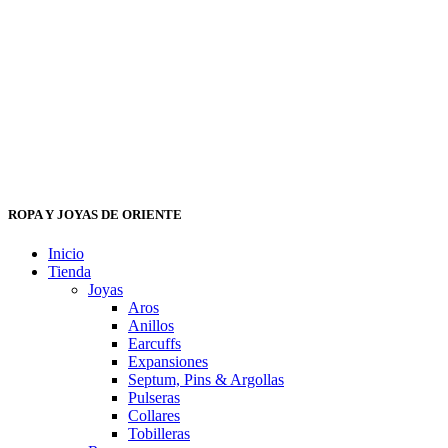
ROPA Y JOYAS DE ORIENTE
Inicio
Tienda
Joyas
Aros
Anillos
Earcuffs
Expansiones
Septum, Pins & Argollas
Pulseras
Collares
Tobilleras