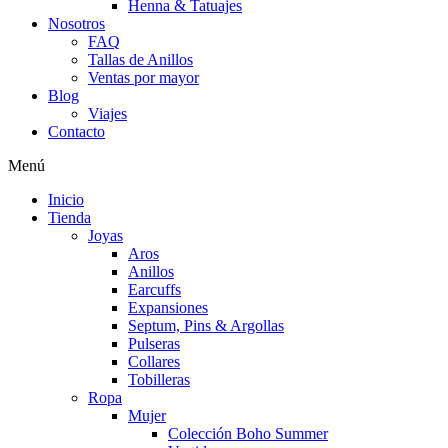
Henna & Tatuajes
Nosotros
FAQ
Tallas de Anillos
Ventas por mayor
Blog
Viajes
Contacto
Menú
Inicio
Tienda
Joyas
Aros
Anillos
Earcuffs
Expansiones
Septum, Pins & Argollas
Pulseras
Collares
Tobilleras
Ropa
Mujer
Colección Boho Summer