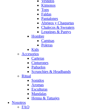
Vestidos
Kimonos
Tops
Faldas
Pantalones
Abrigos y Chaquetas
Chalecos & Sweaters
Leggings & Pantys
Hombre
Camisas
Poleras
Kids
Accesorios
Carteras
Cinturones
Pañuelos
Scrunchies & Headbands
Ritual
Sonidos
Aromas
Esculturas
Mandalas
Henna & Tatuajes
Nosotros
FAQ