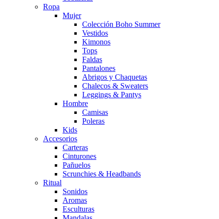
Ropa
Mujer
Colección Boho Summer
Vestidos
Kimonos
Tops
Faldas
Pantalones
Abrigos y Chaquetas
Chalecos & Sweaters
Leggings & Pantys
Hombre
Camisas
Poleras
Kids
Accesorios
Carteras
Cinturones
Pañuelos
Scrunchies & Headbands
Ritual
Sonidos
Aromas
Esculturas
Mandalas