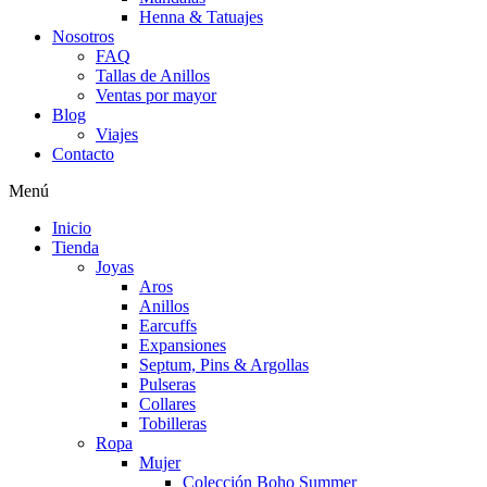
Henna & Tatuajes
Nosotros
FAQ
Tallas de Anillos
Ventas por mayor
Blog
Viajes
Contacto
Menú
Inicio
Tienda
Joyas
Aros
Anillos
Earcuffs
Expansiones
Septum, Pins & Argollas
Pulseras
Collares
Tobilleras
Ropa
Mujer
Colección Boho Summer