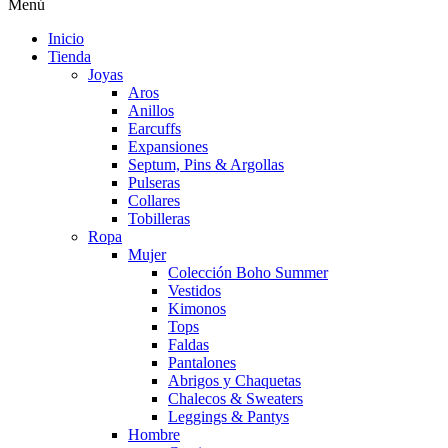
Menú
Inicio
Tienda
Joyas
Aros
Anillos
Earcuffs
Expansiones
Septum, Pins & Argollas
Pulseras
Collares
Tobilleras
Ropa
Mujer
Colección Boho Summer
Vestidos
Kimonos
Tops
Faldas
Pantalones
Abrigos y Chaquetas
Chalecos & Sweaters
Leggings & Pantys
Hombre