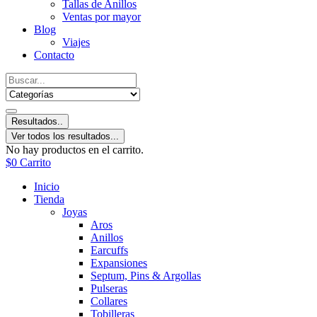
Tallas de Anillos
Ventas por mayor
Blog
Viajes
Contacto
Resultados..
Ver todos los resultados...
No hay productos en el carrito.
$
0
Carrito
Inicio
Tienda
Joyas
Aros
Anillos
Earcuffs
Expansiones
Septum, Pins & Argollas
Pulseras
Collares
Tobilleras