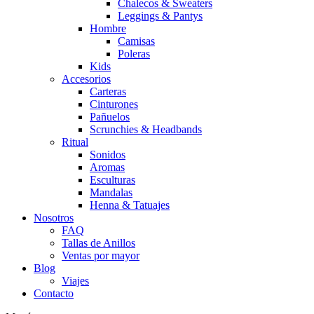
Chalecos & Sweaters
Leggings & Pantys
Hombre
Camisas
Poleras
Kids
Accesorios
Carteras
Cinturones
Pañuelos
Scrunchies & Headbands
Ritual
Sonidos
Aromas
Esculturas
Mandalas
Henna & Tatuajes
Nosotros
FAQ
Tallas de Anillos
Ventas por mayor
Blog
Viajes
Contacto