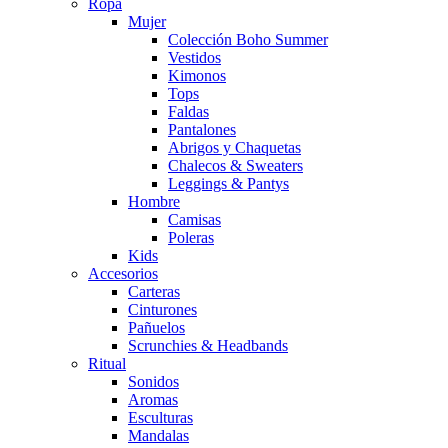
Ropa
Mujer
Colección Boho Summer
Vestidos
Kimonos
Tops
Faldas
Pantalones
Abrigos y Chaquetas
Chalecos & Sweaters
Leggings & Pantys
Hombre
Camisas
Poleras
Kids
Accesorios
Carteras
Cinturones
Pañuelos
Scrunchies & Headbands
Ritual
Sonidos
Aromas
Esculturas
Mandalas