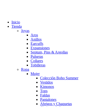
Inicio
Tienda
Joyas
Aros
Anillos
Earcuffs
Expansiones
Septum, Pins & Argollas
Pulseras
Collares
Tobilleras
Ropa
Mujer
Colección Boho Summer
Vestidos
Kimonos
Tops
Faldas
Pantalones
Abrigos y Chaquetas