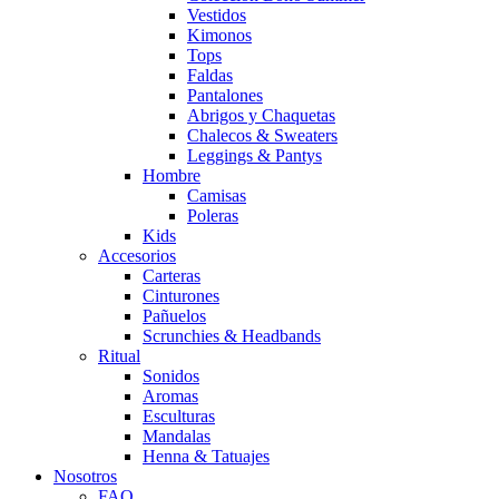
Vestidos
Kimonos
Tops
Faldas
Pantalones
Abrigos y Chaquetas
Chalecos & Sweaters
Leggings & Pantys
Hombre
Camisas
Poleras
Kids
Accesorios
Carteras
Cinturones
Pañuelos
Scrunchies & Headbands
Ritual
Sonidos
Aromas
Esculturas
Mandalas
Henna & Tatuajes
Nosotros
FAQ