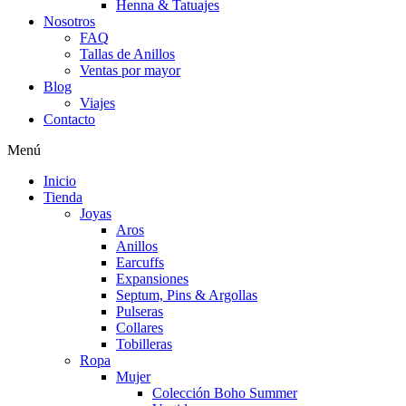
Henna & Tatuajes
Nosotros
FAQ
Tallas de Anillos
Ventas por mayor
Blog
Viajes
Contacto
Menú
Inicio
Tienda
Joyas
Aros
Anillos
Earcuffs
Expansiones
Septum, Pins & Argollas
Pulseras
Collares
Tobilleras
Ropa
Mujer
Colección Boho Summer