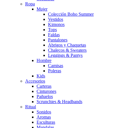
Ropa
Mujer
Colección Boho Summer
Vestidos
Kimonos
Tops
Faldas
Pantalones
Abrigos y Chaquetas
Chalecos & Sweaters
Leggings & Pantys
Hombre
Camisas
Poleras
Kids
Accesorios
Carteras
Cinturones
Pañuelos
Scrunchies & Headbands
Ritual
Sonidos
Aromas
Esculturas
Mandalas