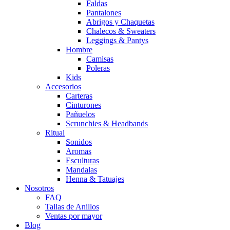
Faldas
Pantalones
Abrigos y Chaquetas
Chalecos & Sweaters
Leggings & Pantys
Hombre
Camisas
Poleras
Kids
Accesorios
Carteras
Cinturones
Pañuelos
Scrunchies & Headbands
Ritual
Sonidos
Aromas
Esculturas
Mandalas
Henna & Tatuajes
Nosotros
FAQ
Tallas de Anillos
Ventas por mayor
Blog