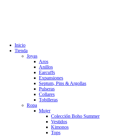
Inicio
Tienda
Joyas
Aros
Anillos
Earcuffs
Expansiones
Septum, Pins & Argollas
Pulseras
Collares
Tobilleras
Ropa
Mujer
Colección Boho Summer
Vestidos
Kimonos
Tops