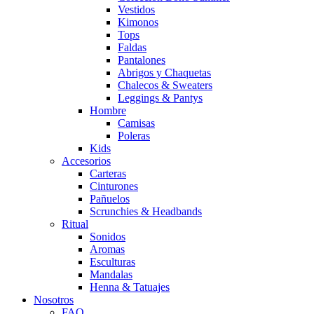
Vestidos
Kimonos
Tops
Faldas
Pantalones
Abrigos y Chaquetas
Chalecos & Sweaters
Leggings & Pantys
Hombre
Camisas
Poleras
Kids
Accesorios
Carteras
Cinturones
Pañuelos
Scrunchies & Headbands
Ritual
Sonidos
Aromas
Esculturas
Mandalas
Henna & Tatuajes
Nosotros
FAQ