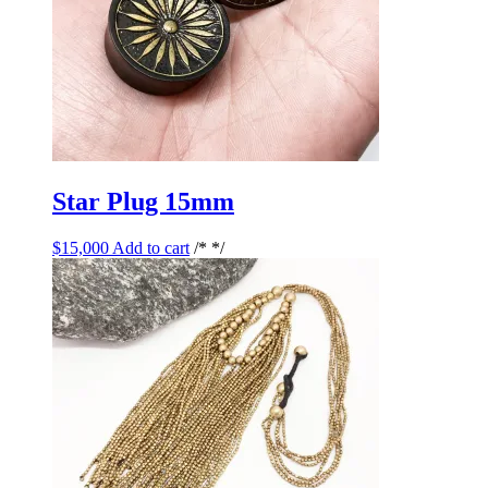
Star Plug 15mm
$
15,000
Add to cart
/* */