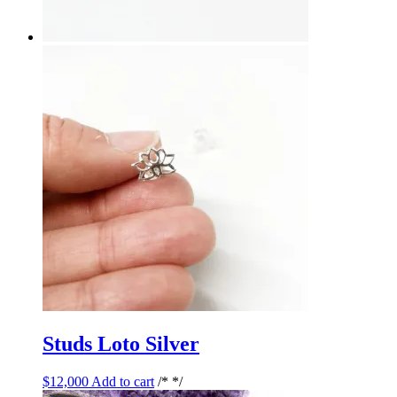
Studs Loto Silver
$
12,000
Add to cart
/* */