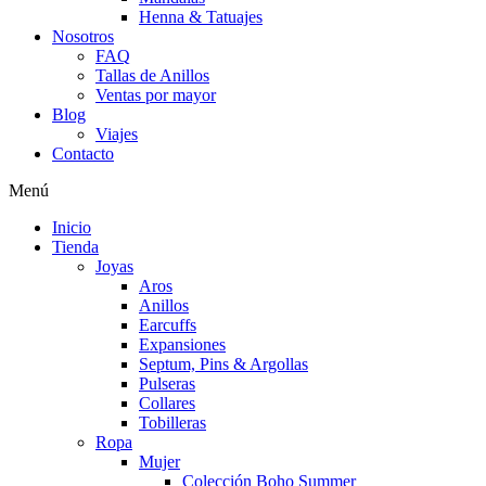
Henna & Tatuajes
Nosotros
FAQ
Tallas de Anillos
Ventas por mayor
Blog
Viajes
Contacto
Menú
Inicio
Tienda
Joyas
Aros
Anillos
Earcuffs
Expansiones
Septum, Pins & Argollas
Pulseras
Collares
Tobilleras
Ropa
Mujer
Colección Boho Summer