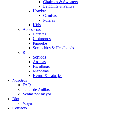
Chalecos & Sweaters
Leggings & Pantys
Hombre
Camisas
Poleras
Kids
Accesorios
Carteras
Cinturones
Pañuelos
Scrunchies & Headbands
Ritual
Sonidos
Aromas
Esculturas
Mandalas
Henna & Tatuajes
Nosotros
FAQ
Tallas de Anillos
Ventas por mayor
Blog
Viajes
Contacto