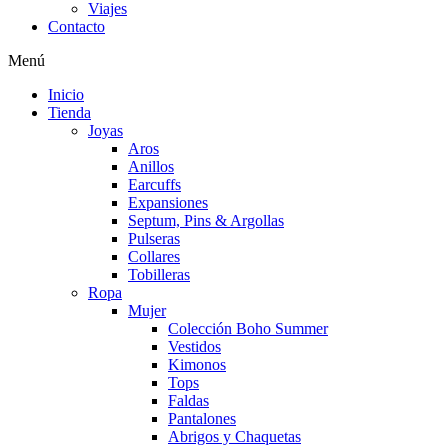
Viajes
Contacto
Menú
Inicio
Tienda
Joyas
Aros
Anillos
Earcuffs
Expansiones
Septum, Pins & Argollas
Pulseras
Collares
Tobilleras
Ropa
Mujer
Colección Boho Summer
Vestidos
Kimonos
Tops
Faldas
Pantalones
Abrigos y Chaquetas