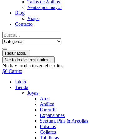
Tallas de Anillos
Ventas por mayor
Blog
Viajes
Contacto
Resultados..
Ver todos los resultados...
No hay productos en el carrito.
$
0
Carrito
Inicio
Tienda
Joyas
Aros
Anillos
Earcuffs
Expansiones
Septum, Pins & Argollas
Pulseras
Collares
Tobilleras