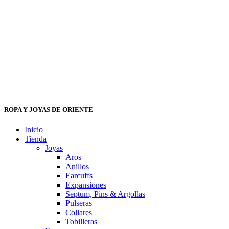
ROPA Y JOYAS DE ORIENTE
Inicio
Tienda
Joyas
Aros
Anillos
Earcuffs
Expansiones
Septum, Pins & Argollas
Pulseras
Collares
Tobilleras