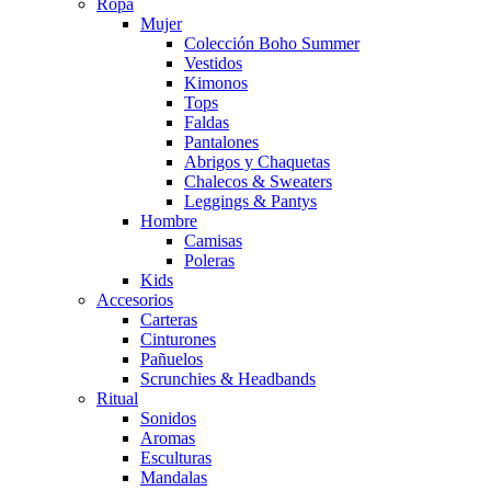
Ropa
Mujer
Colección Boho Summer
Vestidos
Kimonos
Tops
Faldas
Pantalones
Abrigos y Chaquetas
Chalecos & Sweaters
Leggings & Pantys
Hombre
Camisas
Poleras
Kids
Accesorios
Carteras
Cinturones
Pañuelos
Scrunchies & Headbands
Ritual
Sonidos
Aromas
Esculturas
Mandalas