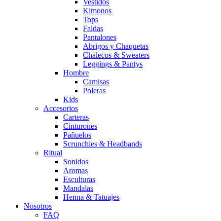
Vestidos
Kimonos
Tops
Faldas
Pantalones
Abrigos y Chaquetas
Chalecos & Sweaters
Leggings & Pantys
Hombre
Camisas
Poleras
Kids
Accesorios
Carteras
Cinturones
Pañuelos
Scrunchies & Headbands
Ritual
Sonidos
Aromas
Esculturas
Mandalas
Henna & Tatuajes
Nosotros
FAQ