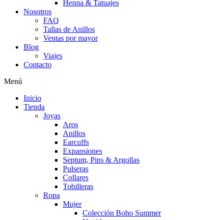
Henna & Tatuajes
Nosotros
FAQ
Tallas de Anillos
Ventas por mayor
Blog
Viajes
Contacto
Menú
Inicio
Tienda
Joyas
Aros
Anillos
Earcuffs
Expansiones
Septum, Pins & Argollas
Pulseras
Collares
Tobilleras
Ropa
Mujer
Colección Boho Summer