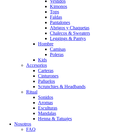
Vestidos
Kimonos
Tops
Faldas
Pantalones
Abrigos y Chaquetas
Chalecos & Sweaters
Leggings & Pantys
Hombre
Camisas
Poleras
Kids
Accesorios
Carteras
Cinturones
Pañuelos
Scrunchies & Headbands
Ritual
Sonidos
Aromas
Esculturas
Mandalas
Henna & Tatuajes
Nosotros
FAQ