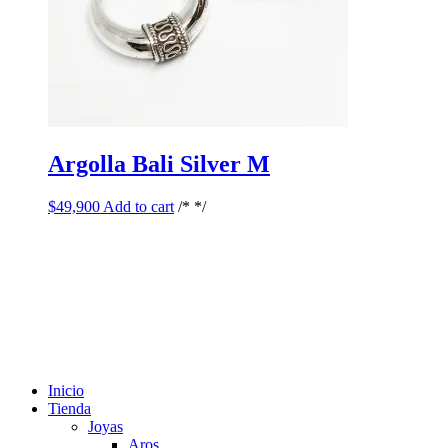
Argolla Bali Silver M
$
49,900
Add to cart
/* */
Inicio
Tienda
Joyas
Aros