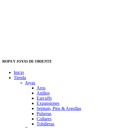
ROPA Y JOYAS DE ORIENTE
Inicio
Tienda
Joyas
Aros
Anillos
Earcuffs
Expansiones
Septum, Pins & Argollas
Pulseras
Collares
Tobilleras