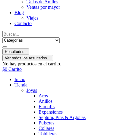
Tallas de Anillos
Ventas por mayor
Blog
Viajes
Contacto
Resultados..
Ver todos los resultados...
No hay productos en el carrito.
$
0
Carrito
Inicio
Tienda
Joyas
Aros
Anillos
Earcuffs
Expansiones
Septum, Pins & Argollas
Pulseras
Collares
Tobilleras