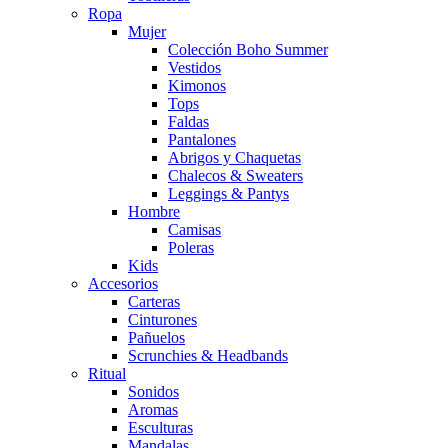
Ropa
Mujer
Colección Boho Summer
Vestidos
Kimonos
Tops
Faldas
Pantalones
Abrigos y Chaquetas
Chalecos & Sweaters
Leggings & Pantys
Hombre
Camisas
Poleras
Kids
Accesorios
Carteras
Cinturones
Pañuelos
Scrunchies & Headbands
Ritual
Sonidos
Aromas
Esculturas
Mandalas