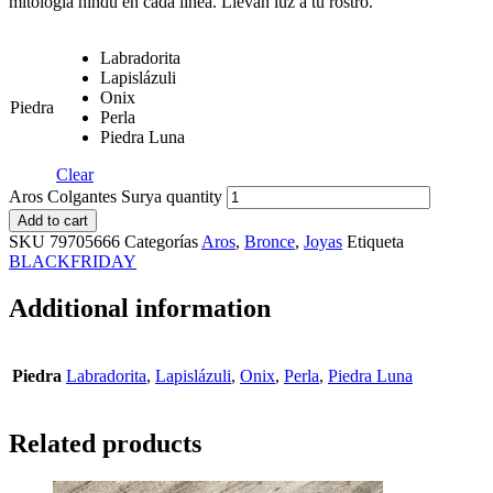
mitología hindú en cada línea. Llevan luz a tu rostro.
Labradorita
Lapislázuli
Onix
Piedra
Perla
Piedra Luna
Clear
Aros Colgantes Surya quantity
Add to cart
SKU
79705666
Categorías
Aros
,
Bronce
,
Joyas
Etiqueta
BLACKFRIDAY
Additional information
Piedra
Labradorita
,
Lapislázuli
,
Onix
,
Perla
,
Piedra Luna
Related products