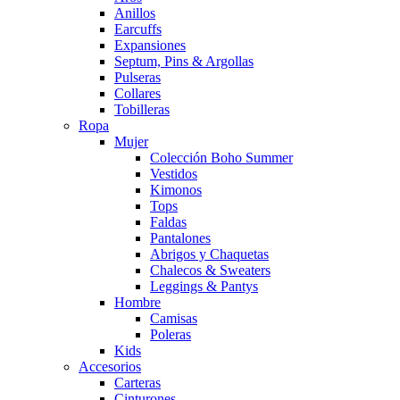
Anillos
Earcuffs
Expansiones
Septum, Pins & Argollas
Pulseras
Collares
Tobilleras
Ropa
Mujer
Colección Boho Summer
Vestidos
Kimonos
Tops
Faldas
Pantalones
Abrigos y Chaquetas
Chalecos & Sweaters
Leggings & Pantys
Hombre
Camisas
Poleras
Kids
Accesorios
Carteras
Cinturones