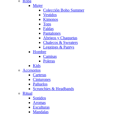
Ropa
Mujer
Colección Boho Summer
Vestidos
Kimonos
Tops
Faldas
Pantalones
Abrigos y Chaquetas
Chalecos & Sweaters
Leggings & Pantys
Hombre
Camisas
Poleras
Kids
Accesorios
Carteras
Cinturones
Pañuelos
Scrunchies & Headbands
Ritual
Sonidos
Aromas
Esculturas
Mandalas