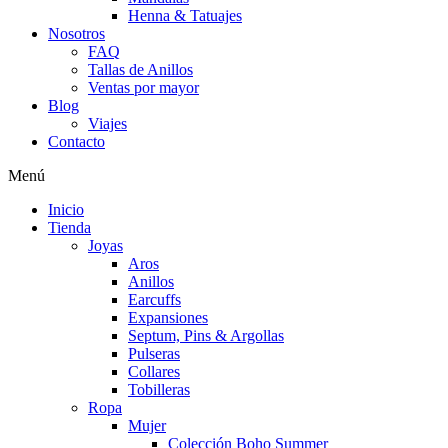
Henna & Tatuajes
Nosotros
FAQ
Tallas de Anillos
Ventas por mayor
Blog
Viajes
Contacto
Menú
Inicio
Tienda
Joyas
Aros
Anillos
Earcuffs
Expansiones
Septum, Pins & Argollas
Pulseras
Collares
Tobilleras
Ropa
Mujer
Colección Boho Summer