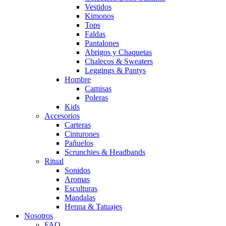
Vestidos
Kimonos
Tops
Faldas
Pantalones
Abrigos y Chaquetas
Chalecos & Sweaters
Leggings & Pantys
Hombre
Camisas
Poleras
Kids
Accesorios
Carteras
Cinturones
Pañuelos
Scrunchies & Headbands
Ritual
Sonidos
Aromas
Esculturas
Mandalas
Henna & Tatuajes
Nosotros
FAQ