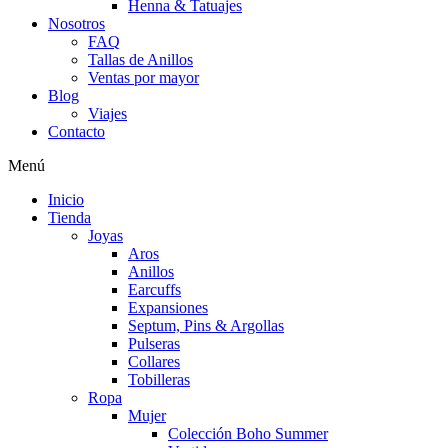
Henna & Tatuajes
Nosotros
FAQ
Tallas de Anillos
Ventas por mayor
Blog
Viajes
Contacto
Menú
Inicio
Tienda
Joyas
Aros
Anillos
Earcuffs
Expansiones
Septum, Pins & Argollas
Pulseras
Collares
Tobilleras
Ropa
Mujer
Colección Boho Summer