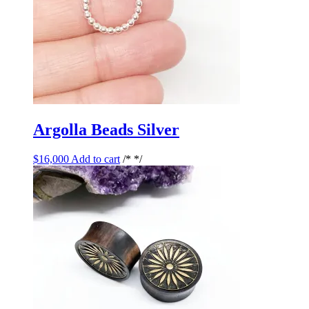
Argolla Beads Silver
$
16,000
Add to cart
/* */