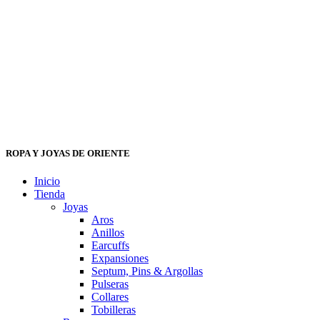
ROPA Y JOYAS DE ORIENTE
Inicio
Tienda
Joyas
Aros
Anillos
Earcuffs
Expansiones
Septum, Pins & Argollas
Pulseras
Collares
Tobilleras