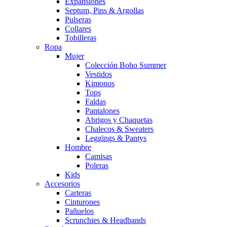
Expansiones
Septum, Pins & Argollas
Pulseras
Collares
Tobilleras
Ropa
Mujer
Colección Boho Summer
Vestidos
Kimonos
Tops
Faldas
Pantalones
Abrigos y Chaquetas
Chalecos & Sweaters
Leggings & Pantys
Hombre
Camisas
Poleras
Kids
Accesorios
Carteras
Cinturones
Pañuelos
Scrunchies & Headbands