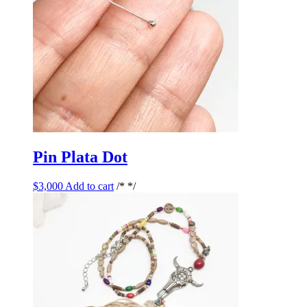
Pin Plata Dot
$
3,000
Add to cart
/* */