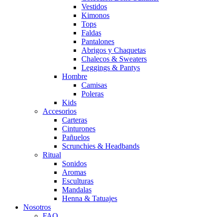
Vestidos
Kimonos
Tops
Faldas
Pantalones
Abrigos y Chaquetas
Chalecos & Sweaters
Leggings & Pantys
Hombre
Camisas
Poleras
Kids
Accesorios
Carteras
Cinturones
Pañuelos
Scrunchies & Headbands
Ritual
Sonidos
Aromas
Esculturas
Mandalas
Henna & Tatuajes
Nosotros
FAQ