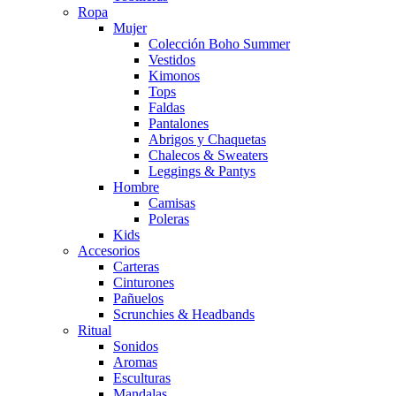
Ropa
Mujer
Colección Boho Summer
Vestidos
Kimonos
Tops
Faldas
Pantalones
Abrigos y Chaquetas
Chalecos & Sweaters
Leggings & Pantys
Hombre
Camisas
Poleras
Kids
Accesorios
Carteras
Cinturones
Pañuelos
Scrunchies & Headbands
Ritual
Sonidos
Aromas
Esculturas
Mandalas