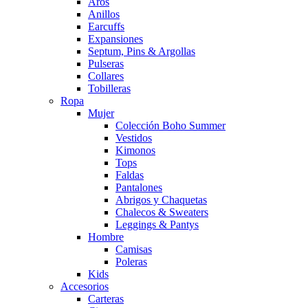
Aros
Anillos
Earcuffs
Expansiones
Septum, Pins & Argollas
Pulseras
Collares
Tobilleras
Ropa
Mujer
Colección Boho Summer
Vestidos
Kimonos
Tops
Faldas
Pantalones
Abrigos y Chaquetas
Chalecos & Sweaters
Leggings & Pantys
Hombre
Camisas
Poleras
Kids
Accesorios
Carteras