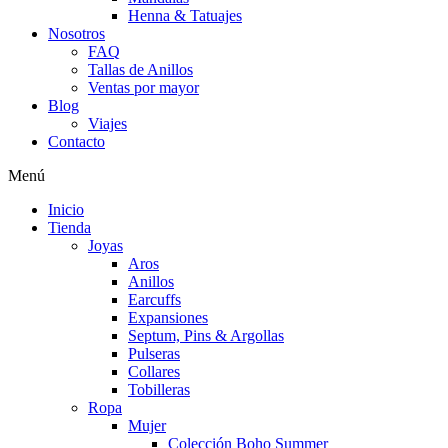
Henna & Tatuajes
Nosotros
FAQ
Tallas de Anillos
Ventas por mayor
Blog
Viajes
Contacto
Menú
Inicio
Tienda
Joyas
Aros
Anillos
Earcuffs
Expansiones
Septum, Pins & Argollas
Pulseras
Collares
Tobilleras
Ropa
Mujer
Colección Boho Summer