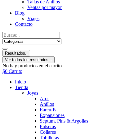
Tallas de Anillos
Ventas por mayor
Blog
Viajes
Contacto
Resultados..
Ver todos los resultados...
No hay productos en el carrito.
$
0
Carrito
Inicio
Tienda
Joyas
Aros
Anillos
Earcuffs
Expansiones
Septum, Pins & Argollas
Pulseras
Collares
Tobilleras