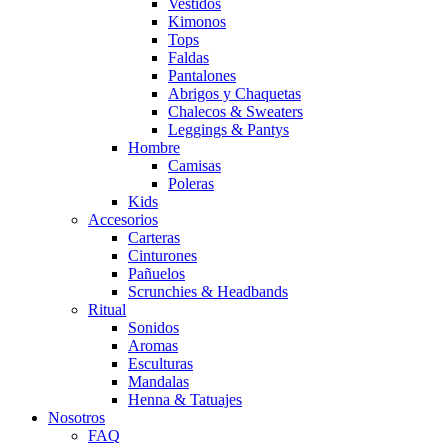
Vestidos
Kimonos
Tops
Faldas
Pantalones
Abrigos y Chaquetas
Chalecos & Sweaters
Leggings & Pantys
Hombre
Camisas
Poleras
Kids
Accesorios
Carteras
Cinturones
Pañuelos
Scrunchies & Headbands
Ritual
Sonidos
Aromas
Esculturas
Mandalas
Henna & Tatuajes
Nosotros
FAQ