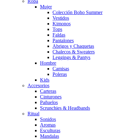
Ropa
Mujer
Colección Boho Summer
Vestidos
Kimonos
Tops
Faldas
Pantalones
Abrigos y Chaquetas
Chalecos & Sweaters
Leggings & Pantys
Hombre
Camisas
Poleras
Kids
Accesorios
Carteras
Cinturones
Pañuelos
Scrunchies & Headbands
Ritual
Sonidos
Aromas
Esculturas
Mandalas