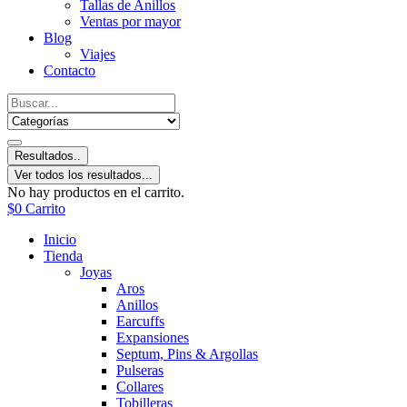
Tallas de Anillos
Ventas por mayor
Blog
Viajes
Contacto
Resultados..
Ver todos los resultados...
No hay productos en el carrito.
$
0
Carrito
Inicio
Tienda
Joyas
Aros
Anillos
Earcuffs
Expansiones
Septum, Pins & Argollas
Pulseras
Collares
Tobilleras