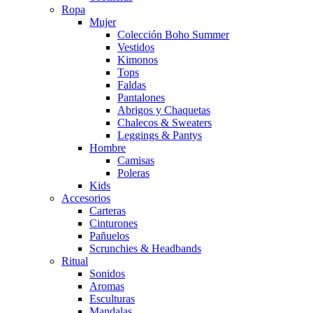
Ropa
Mujer
Colección Boho Summer
Vestidos
Kimonos
Tops
Faldas
Pantalones
Abrigos y Chaquetas
Chalecos & Sweaters
Leggings & Pantys
Hombre
Camisas
Poleras
Kids
Accesorios
Carteras
Cinturones
Pañuelos
Scrunchies & Headbands
Ritual
Sonidos
Aromas
Esculturas
Mandalas