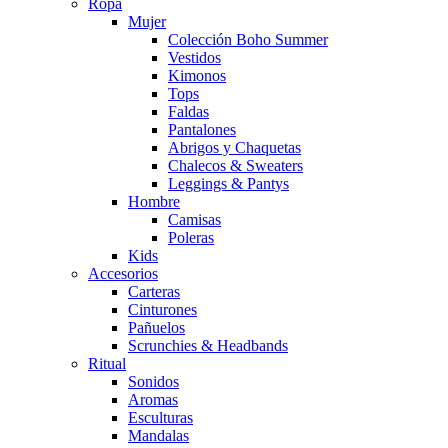
Ropa
Mujer
Colección Boho Summer
Vestidos
Kimonos
Tops
Faldas
Pantalones
Abrigos y Chaquetas
Chalecos & Sweaters
Leggings & Pantys
Hombre
Camisas
Poleras
Kids
Accesorios
Carteras
Cinturones
Pañuelos
Scrunchies & Headbands
Ritual
Sonidos
Aromas
Esculturas
Mandalas