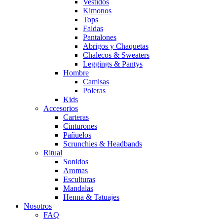
Vestidos
Kimonos
Tops
Faldas
Pantalones
Abrigos y Chaquetas
Chalecos & Sweaters
Leggings & Pantys
Hombre
Camisas
Poleras
Kids
Accesorios
Carteras
Cinturones
Pañuelos
Scrunchies & Headbands
Ritual
Sonidos
Aromas
Esculturas
Mandalas
Henna & Tatuajes
Nosotros
FAQ