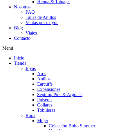
Henna & Tatuajes
Nosotros
FAQ
Tallas de Anillos
Ventas por mayor
Blog
Viajes
Contacto
Menú
Inicio
Tienda
Joyas
Aros
Anillos
Earcuffs
Expansiones
Septum, Pins & Argollas
Pulseras
Collares
Tobilleras
Ropa
Mujer
Colección Boho Summer