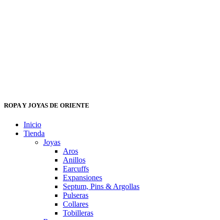
ROPA Y JOYAS DE ORIENTE
Inicio
Tienda
Joyas
Aros
Anillos
Earcuffs
Expansiones
Septum, Pins & Argollas
Pulseras
Collares
Tobilleras