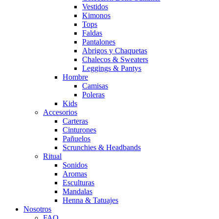
Vestidos
Kimonos
Tops
Faldas
Pantalones
Abrigos y Chaquetas
Chalecos & Sweaters
Leggings & Pantys
Hombre
Camisas
Poleras
Kids
Accesorios
Carteras
Cinturones
Pañuelos
Scrunchies & Headbands
Ritual
Sonidos
Aromas
Esculturas
Mandalas
Henna & Tatuajes
Nosotros
FAQ