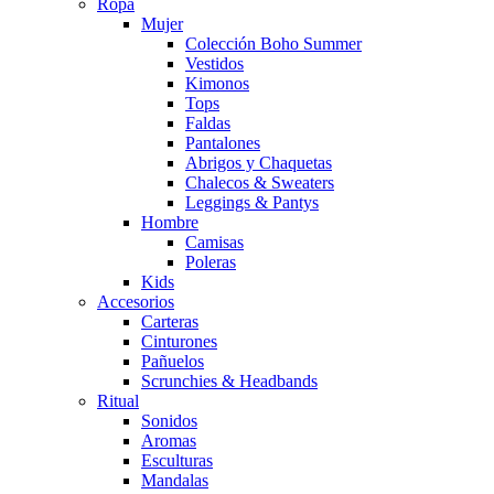
Ropa
Mujer
Colección Boho Summer
Vestidos
Kimonos
Tops
Faldas
Pantalones
Abrigos y Chaquetas
Chalecos & Sweaters
Leggings & Pantys
Hombre
Camisas
Poleras
Kids
Accesorios
Carteras
Cinturones
Pañuelos
Scrunchies & Headbands
Ritual
Sonidos
Aromas
Esculturas
Mandalas