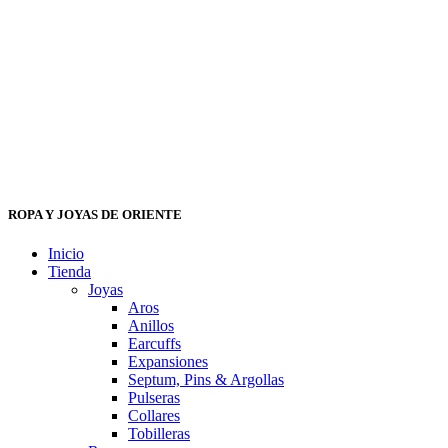
ROPA Y JOYAS DE ORIENTE
Inicio
Tienda
Joyas
Aros
Anillos
Earcuffs
Expansiones
Septum, Pins & Argollas
Pulseras
Collares
Tobilleras