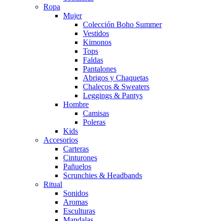
Ropa
Mujer
Colección Boho Summer
Vestidos
Kimonos
Tops
Faldas
Pantalones
Abrigos y Chaquetas
Chalecos & Sweaters
Leggings & Pantys
Hombre
Camisas
Poleras
Kids
Accesorios
Carteras
Cinturones
Pañuelos
Scrunchies & Headbands
Ritual
Sonidos
Aromas
Esculturas
Mandalas