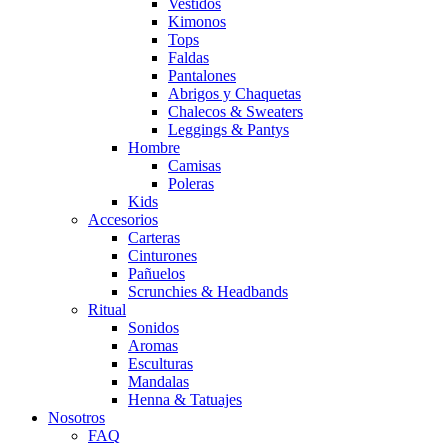
Vestidos
Kimonos
Tops
Faldas
Pantalones
Abrigos y Chaquetas
Chalecos & Sweaters
Leggings & Pantys
Hombre
Camisas
Poleras
Kids
Accesorios
Carteras
Cinturones
Pañuelos
Scrunchies & Headbands
Ritual
Sonidos
Aromas
Esculturas
Mandalas
Henna & Tatuajes
Nosotros
FAQ