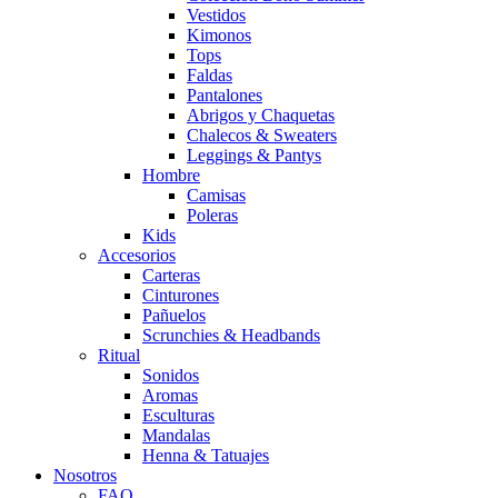
Vestidos
Kimonos
Tops
Faldas
Pantalones
Abrigos y Chaquetas
Chalecos & Sweaters
Leggings & Pantys
Hombre
Camisas
Poleras
Kids
Accesorios
Carteras
Cinturones
Pañuelos
Scrunchies & Headbands
Ritual
Sonidos
Aromas
Esculturas
Mandalas
Henna & Tatuajes
Nosotros
FAQ