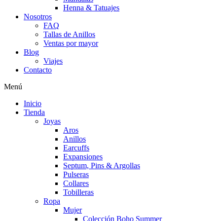
Henna & Tatuajes
Nosotros
FAQ
Tallas de Anillos
Ventas por mayor
Blog
Viajes
Contacto
Menú
Inicio
Tienda
Joyas
Aros
Anillos
Earcuffs
Expansiones
Septum, Pins & Argollas
Pulseras
Collares
Tobilleras
Ropa
Mujer
Colección Boho Summer