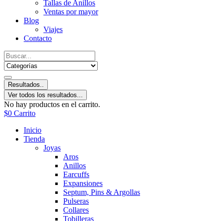
Tallas de Anillos
Ventas por mayor
Blog
Viajes
Contacto
Resultados..
Ver todos los resultados...
No hay productos en el carrito.
$
0
Carrito
Inicio
Tienda
Joyas
Aros
Anillos
Earcuffs
Expansiones
Septum, Pins & Argollas
Pulseras
Collares
Tobilleras