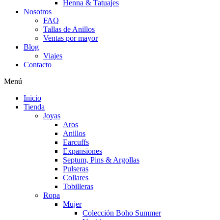
Henna & Tatuajes
Nosotros
FAQ
Tallas de Anillos
Ventas por mayor
Blog
Viajes
Contacto
Menú
Inicio
Tienda
Joyas
Aros
Anillos
Earcuffs
Expansiones
Septum, Pins & Argollas
Pulseras
Collares
Tobilleras
Ropa
Mujer
Colección Boho Summer