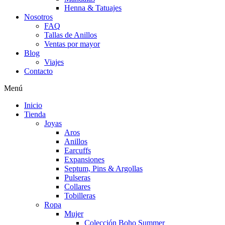
Henna & Tatuajes
Nosotros
FAQ
Tallas de Anillos
Ventas por mayor
Blog
Viajes
Contacto
Menú
Inicio
Tienda
Joyas
Aros
Anillos
Earcuffs
Expansiones
Septum, Pins & Argollas
Pulseras
Collares
Tobilleras
Ropa
Mujer
Colección Boho Summer