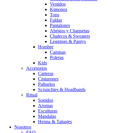
Vestidos
Kimonos
Tops
Faldas
Pantalones
Abrigos y Chaquetas
Chalecos & Sweaters
Leggings & Pantys
Hombre
Camisas
Poleras
Kids
Accesorios
Carteras
Cinturones
Pañuelos
Scrunchies & Headbands
Ritual
Sonidos
Aromas
Esculturas
Mandalas
Henna & Tatuajes
Nosotros
FAQ