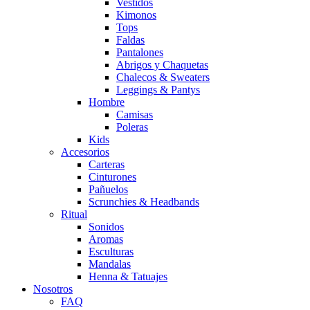
Vestidos
Kimonos
Tops
Faldas
Pantalones
Abrigos y Chaquetas
Chalecos & Sweaters
Leggings & Pantys
Hombre
Camisas
Poleras
Kids
Accesorios
Carteras
Cinturones
Pañuelos
Scrunchies & Headbands
Ritual
Sonidos
Aromas
Esculturas
Mandalas
Henna & Tatuajes
Nosotros
FAQ