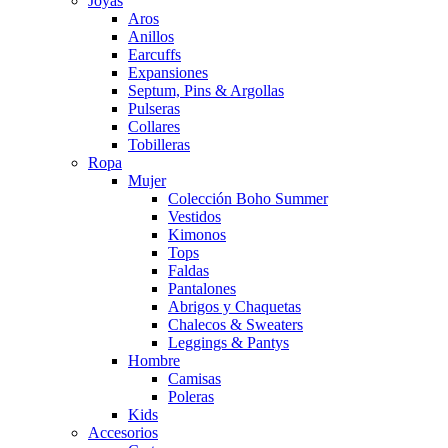
Joyas
Aros
Anillos
Earcuffs
Expansiones
Septum, Pins & Argollas
Pulseras
Collares
Tobilleras
Ropa
Mujer
Colección Boho Summer
Vestidos
Kimonos
Tops
Faldas
Pantalones
Abrigos y Chaquetas
Chalecos & Sweaters
Leggings & Pantys
Hombre
Camisas
Poleras
Kids
Accesorios