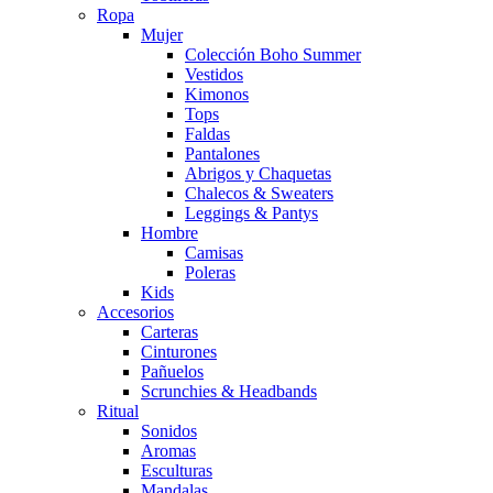
Ropa
Mujer
Colección Boho Summer
Vestidos
Kimonos
Tops
Faldas
Pantalones
Abrigos y Chaquetas
Chalecos & Sweaters
Leggings & Pantys
Hombre
Camisas
Poleras
Kids
Accesorios
Carteras
Cinturones
Pañuelos
Scrunchies & Headbands
Ritual
Sonidos
Aromas
Esculturas
Mandalas