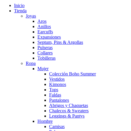
Inicio
Tienda
Joyas
Aros
Anillos
Earcuffs
Expansiones
Septum, Pins & Argollas
Pulseras
Collares
Tobilleras
Ropa
Mujer
Colección Boho Summer
Vestidos
Kimonos
Tops
Faldas
Pantalones
Abrigos y Chaquetas
Chalecos & Sweaters
Leggings & Pantys
Hombre
Camisas