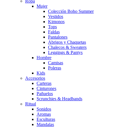
Ropa
Mujer
Colección Boho Summer
Vestidos
Kimonos
Tops
Faldas
Pantalones
Abrigos y Chaquetas
Chalecos & Sweaters
Leggings & Pantys
Hombre
Camisas
Poleras
Kids
Accesorios
Carteras
Cinturones
Pañuelos
Scrunchies & Headbands
Ritual
Sonidos
Aromas
Esculturas
Mandalas