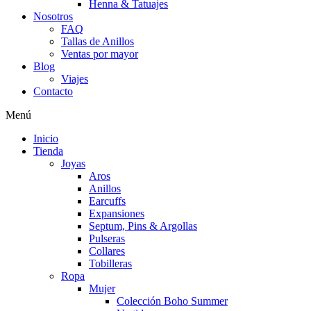
Henna & Tatuajes
Nosotros
FAQ
Tallas de Anillos
Ventas por mayor
Blog
Viajes
Contacto
Menú
Inicio
Tienda
Joyas
Aros
Anillos
Earcuffs
Expansiones
Septum, Pins & Argollas
Pulseras
Collares
Tobilleras
Ropa
Mujer
Colección Boho Summer