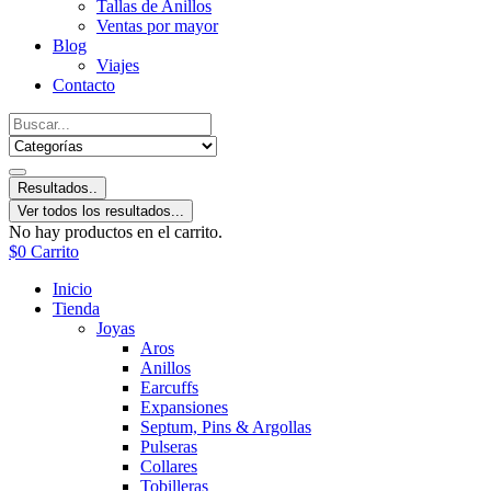
Tallas de Anillos
Ventas por mayor
Blog
Viajes
Contacto
Resultados..
Ver todos los resultados...
No hay productos en el carrito.
$
0
Carrito
Inicio
Tienda
Joyas
Aros
Anillos
Earcuffs
Expansiones
Septum, Pins & Argollas
Pulseras
Collares
Tobilleras