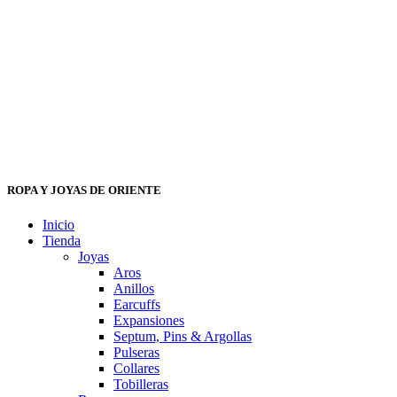
ROPA Y JOYAS DE ORIENTE
Inicio
Tienda
Joyas
Aros
Anillos
Earcuffs
Expansiones
Septum, Pins & Argollas
Pulseras
Collares
Tobilleras