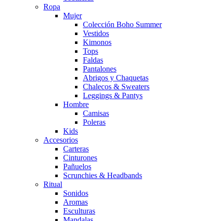
Ropa
Mujer
Colección Boho Summer
Vestidos
Kimonos
Tops
Faldas
Pantalones
Abrigos y Chaquetas
Chalecos & Sweaters
Leggings & Pantys
Hombre
Camisas
Poleras
Kids
Accesorios
Carteras
Cinturones
Pañuelos
Scrunchies & Headbands
Ritual
Sonidos
Aromas
Esculturas
Mandalas