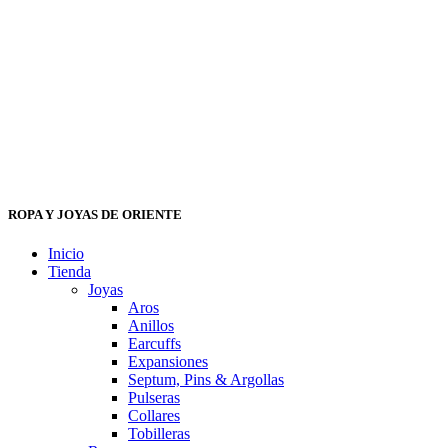
ROPA Y JOYAS DE ORIENTE
Inicio
Tienda
Joyas
Aros
Anillos
Earcuffs
Expansiones
Septum, Pins & Argollas
Pulseras
Collares
Tobilleras