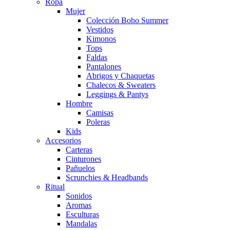
Ropa
Mujer
Colección Boho Summer
Vestidos
Kimonos
Tops
Faldas
Pantalones
Abrigos y Chaquetas
Chalecos & Sweaters
Leggings & Pantys
Hombre
Camisas
Poleras
Kids
Accesorios
Carteras
Cinturones
Pañuelos
Scrunchies & Headbands
Ritual
Sonidos
Aromas
Esculturas
Mandalas