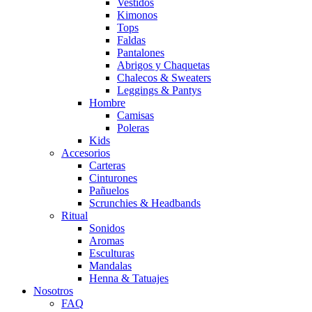
Vestidos
Kimonos
Tops
Faldas
Pantalones
Abrigos y Chaquetas
Chalecos & Sweaters
Leggings & Pantys
Hombre
Camisas
Poleras
Kids
Accesorios
Carteras
Cinturones
Pañuelos
Scrunchies & Headbands
Ritual
Sonidos
Aromas
Esculturas
Mandalas
Henna & Tatuajes
Nosotros
FAQ