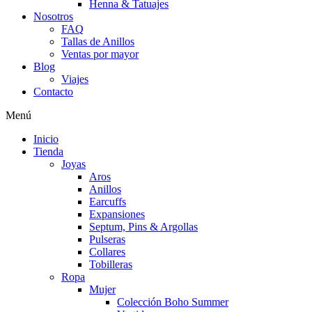
Henna & Tatuajes
Nosotros
FAQ
Tallas de Anillos
Ventas por mayor
Blog
Viajes
Contacto
Menú
Inicio
Tienda
Joyas
Aros
Anillos
Earcuffs
Expansiones
Septum, Pins & Argollas
Pulseras
Collares
Tobilleras
Ropa
Mujer
Colección Boho Summer