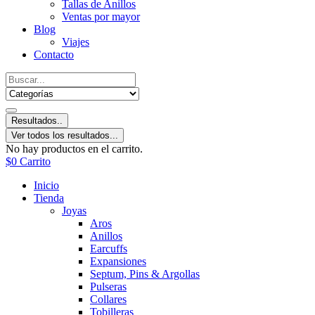
Tallas de Anillos
Ventas por mayor
Blog
Viajes
Contacto
Resultados..
Ver todos los resultados...
No hay productos en el carrito.
$
0
Carrito
Inicio
Tienda
Joyas
Aros
Anillos
Earcuffs
Expansiones
Septum, Pins & Argollas
Pulseras
Collares
Tobilleras