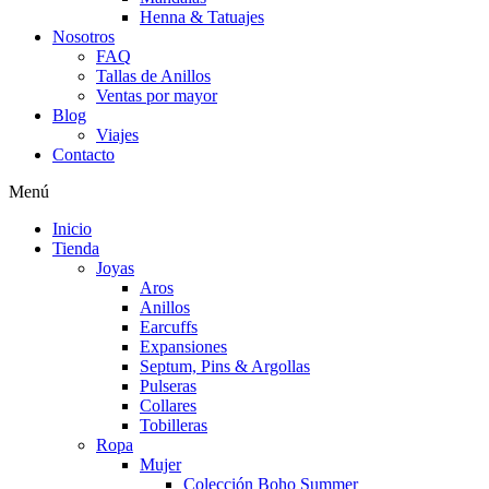
Henna & Tatuajes
Nosotros
FAQ
Tallas de Anillos
Ventas por mayor
Blog
Viajes
Contacto
Menú
Inicio
Tienda
Joyas
Aros
Anillos
Earcuffs
Expansiones
Septum, Pins & Argollas
Pulseras
Collares
Tobilleras
Ropa
Mujer
Colección Boho Summer