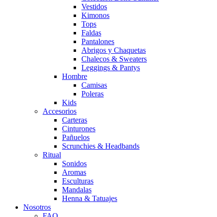
Vestidos
Kimonos
Tops
Faldas
Pantalones
Abrigos y Chaquetas
Chalecos & Sweaters
Leggings & Pantys
Hombre
Camisas
Poleras
Kids
Accesorios
Carteras
Cinturones
Pañuelos
Scrunchies & Headbands
Ritual
Sonidos
Aromas
Esculturas
Mandalas
Henna & Tatuajes
Nosotros
FAQ