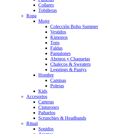
Collares
Tobilleras
Ropa
Mujer
Colección Boho Summer
Vestidos
Kimonos
Tops
Faldas
Pantalones
Abrigos y Chaquetas
Chalecos & Sweaters
Leggings & Pantys
Hombre
Camisas
Poleras
Kids
Accesorios
Carteras
Cinturones
Pañuelos
Scrunchies & Headbands
Ritual
Sonidos