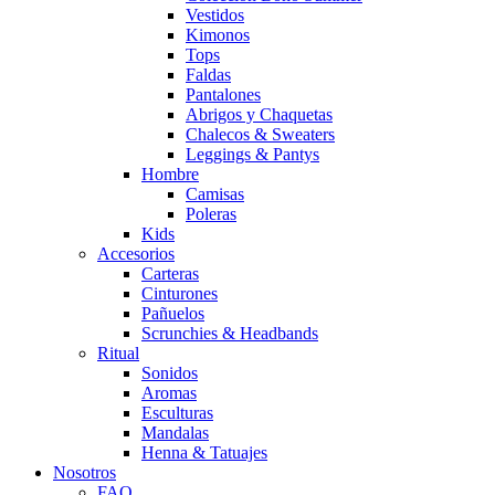
Vestidos
Kimonos
Tops
Faldas
Pantalones
Abrigos y Chaquetas
Chalecos & Sweaters
Leggings & Pantys
Hombre
Camisas
Poleras
Kids
Accesorios
Carteras
Cinturones
Pañuelos
Scrunchies & Headbands
Ritual
Sonidos
Aromas
Esculturas
Mandalas
Henna & Tatuajes
Nosotros
FAQ