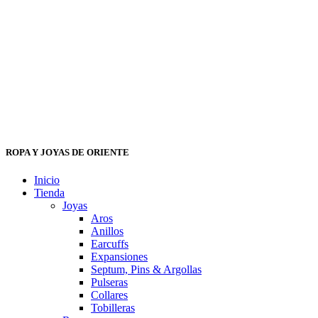
ROPA Y JOYAS DE ORIENTE
Inicio
Tienda
Joyas
Aros
Anillos
Earcuffs
Expansiones
Septum, Pins & Argollas
Pulseras
Collares
Tobilleras