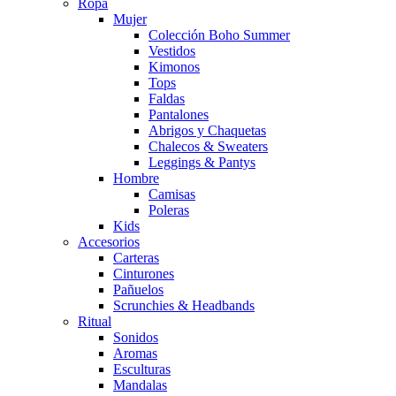
Ropa
Mujer
Colección Boho Summer
Vestidos
Kimonos
Tops
Faldas
Pantalones
Abrigos y Chaquetas
Chalecos & Sweaters
Leggings & Pantys
Hombre
Camisas
Poleras
Kids
Accesorios
Carteras
Cinturones
Pañuelos
Scrunchies & Headbands
Ritual
Sonidos
Aromas
Esculturas
Mandalas