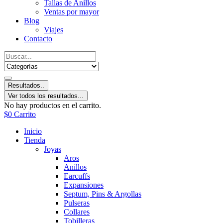
Tallas de Anillos
Ventas por mayor
Blog
Viajes
Contacto
Resultados..
Ver todos los resultados...
No hay productos en el carrito.
$
0
Carrito
Inicio
Tienda
Joyas
Aros
Anillos
Earcuffs
Expansiones
Septum, Pins & Argollas
Pulseras
Collares
Tobilleras