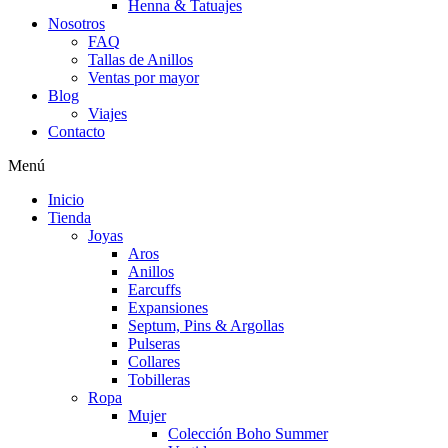
Henna & Tatuajes
Nosotros
FAQ
Tallas de Anillos
Ventas por mayor
Blog
Viajes
Contacto
Menú
Inicio
Tienda
Joyas
Aros
Anillos
Earcuffs
Expansiones
Septum, Pins & Argollas
Pulseras
Collares
Tobilleras
Ropa
Mujer
Colección Boho Summer