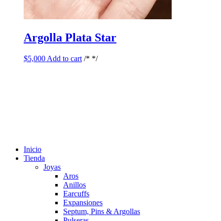
Argolla Plata Star
$
5,000
Add to cart
/* */
Inicio
Tienda
Joyas
Aros
Anillos
Earcuffs
Expansiones
Septum, Pins & Argollas
Pulseras