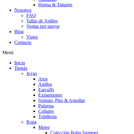
Henna & Tatuajes
Nosotros
FAQ
Tallas de Anillos
Ventas por mayor
Blog
Viajes
Contacto
Menú
Inicio
Tienda
Joyas
Aros
Anillos
Earcuffs
Expansiones
Septum, Pins & Argollas
Pulseras
Collares
Tobilleras
Ropa
Mujer
Colección Boho Summer