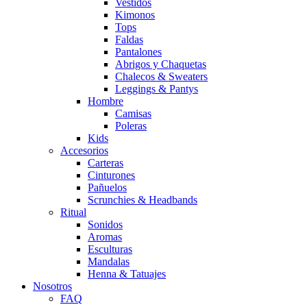
Vestidos
Kimonos
Tops
Faldas
Pantalones
Abrigos y Chaquetas
Chalecos & Sweaters
Leggings & Pantys
Hombre
Camisas
Poleras
Kids
Accesorios
Carteras
Cinturones
Pañuelos
Scrunchies & Headbands
Ritual
Sonidos
Aromas
Esculturas
Mandalas
Henna & Tatuajes
Nosotros
FAQ