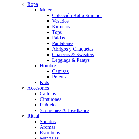
Ropa
Mujer
Colección Boho Summer
Vestidos
Kimonos
Tops
Faldas
Pantalones
Abrigos y Chaquetas
Chalecos & Sweaters
Leggings & Pantys
Hombre
Camisas
Poleras
Kids
Accesorios
Carteras
Cinturones
Pañuelos
Scrunchies & Headbands
Ritual
Sonidos
Aromas
Esculturas
Mandalas