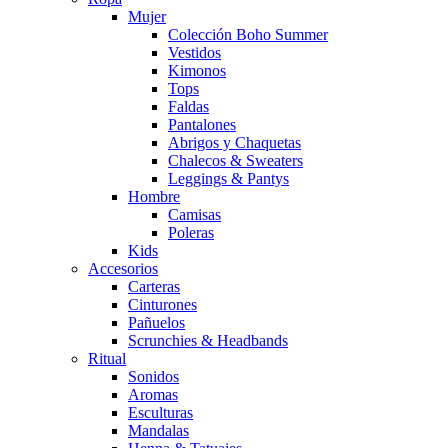
Mujer
Colección Boho Summer
Vestidos
Kimonos
Tops
Faldas
Pantalones
Abrigos y Chaquetas
Chalecos & Sweaters
Leggings & Pantys
Hombre
Camisas
Poleras
Kids
Accesorios
Carteras
Cinturones
Pañuelos
Scrunchies & Headbands
Ritual
Sonidos
Aromas
Esculturas
Mandalas