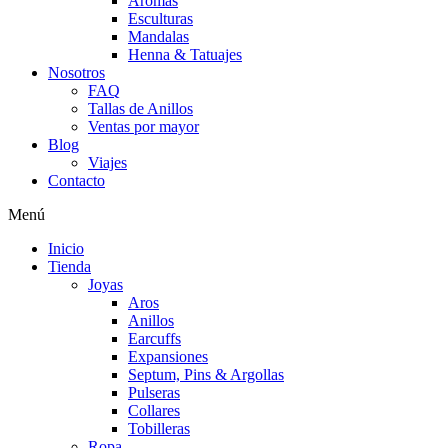
Aromas
Esculturas
Mandalas
Henna & Tatuajes
Nosotros
FAQ
Tallas de Anillos
Ventas por mayor
Blog
Viajes
Contacto
Menú
Inicio
Tienda
Joyas
Aros
Anillos
Earcuffs
Expansiones
Septum, Pins & Argollas
Pulseras
Collares
Tobilleras
Ropa