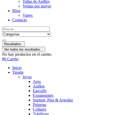
Tallas de Anillos
Ventas por mayor
Blog
Viajes
Contacto
Resultados..
Ver todos los resultados...
No hay productos en el carrito.
$
0
Carrito
Inicio
Tienda
Joyas
Aros
Anillos
Earcuffs
Expansiones
Septum, Pins & Argollas
Pulseras
Collares
Tobilleras