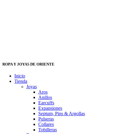
ROPA Y JOYAS DE ORIENTE
Inicio
Tienda
Joyas
Aros
Anillos
Earcuffs
Expansiones
Septum, Pins & Argollas
Pulseras
Collares
Tobilleras