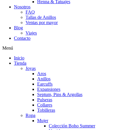
Henna & Tatuajes
Nosotros
FAQ
Tallas de Anillos
Ventas por mayor
Blog
Viajes
Contacto
Menú
Inicio
Tienda
Joyas
Aros
Anillos
Earcuffs
Expansiones
Septum, Pins & Argollas
Pulseras
Collares
Tobilleras
Ropa
Mujer
Colección Boho Summer