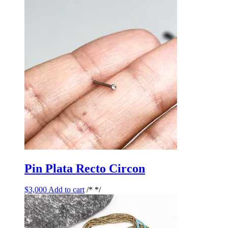
Pin Plata Recto Circon
$
3,000
Add to cart
/* */