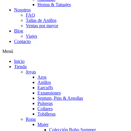
Henna & Tatuajes
Nosotros
FAQ
Tallas de Anillos
Ventas por mayor
Blog
Viajes
Contacto
Menú
Inicio
Tienda
Joyas
Aros
Anillos
Earcuffs
Expansiones
Septum, Pins & Argollas
Pulseras
Collares
Tobilleras
Ropa
Mujer
Colección Boho Summer