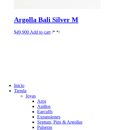
Argolla Bali Silver M
$
49,900
Add to cart
/* */
Inicio
Tienda
Joyas
Aros
Anillos
Earcuffs
Expansiones
Septum, Pins & Argollas
Pulseras