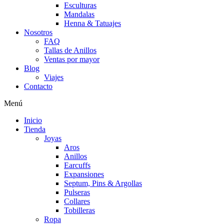
Esculturas
Mandalas
Henna & Tatuajes
Nosotros
FAQ
Tallas de Anillos
Ventas por mayor
Blog
Viajes
Contacto
Menú
Inicio
Tienda
Joyas
Aros
Anillos
Earcuffs
Expansiones
Septum, Pins & Argollas
Pulseras
Collares
Tobilleras
Ropa