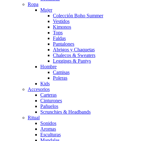
Ropa
Mujer
Colección Boho Summer
Vestidos
Kimonos
Tops
Faldas
Pantalones
Abrigos y Chaquetas
Chalecos & Sweaters
Leggings & Pantys
Hombre
Camisas
Poleras
Kids
Accesorios
Carteras
Cinturones
Pañuelos
Scrunchies & Headbands
Ritual
Sonidos
Aromas
Esculturas
Mandalas