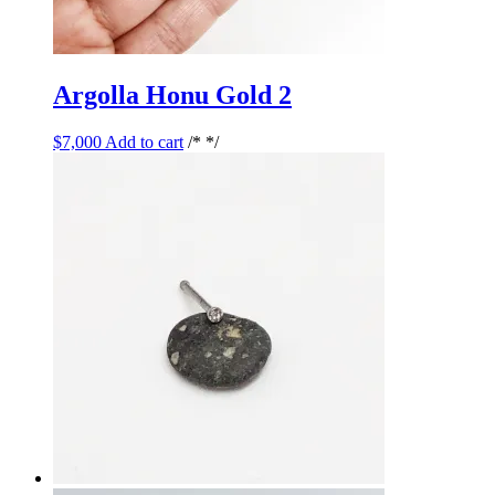
Argolla Honu Gold 2
$
7,000
Add to cart
/* */