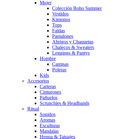
Mujer
Colección Boho Summer
Vestidos
Kimonos
Tops
Faldas
Pantalones
Abrigos y Chaquetas
Chalecos & Sweaters
Leggings & Pantys
Hombre
Camisas
Poleras
Kids
Accesorios
Carteras
Cinturones
Pañuelos
Scrunchies & Headbands
Ritual
Sonidos
Aromas
Esculturas
Mandalas
Henna & Tatuajes