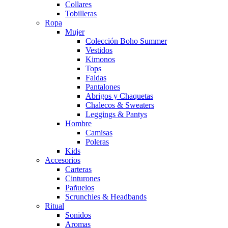
Collares
Tobilleras
Ropa
Mujer
Colección Boho Summer
Vestidos
Kimonos
Tops
Faldas
Pantalones
Abrigos y Chaquetas
Chalecos & Sweaters
Leggings & Pantys
Hombre
Camisas
Poleras
Kids
Accesorios
Carteras
Cinturones
Pañuelos
Scrunchies & Headbands
Ritual
Sonidos
Aromas