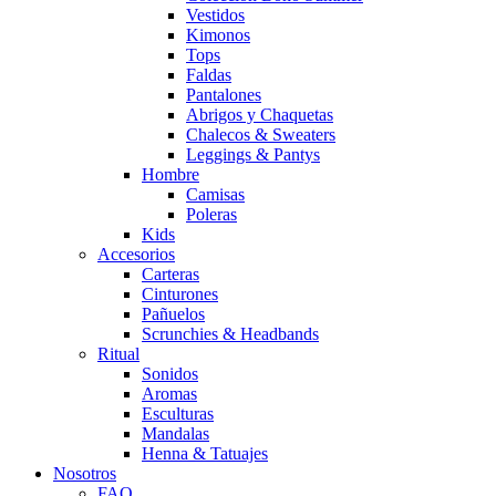
Vestidos
Kimonos
Tops
Faldas
Pantalones
Abrigos y Chaquetas
Chalecos & Sweaters
Leggings & Pantys
Hombre
Camisas
Poleras
Kids
Accesorios
Carteras
Cinturones
Pañuelos
Scrunchies & Headbands
Ritual
Sonidos
Aromas
Esculturas
Mandalas
Henna & Tatuajes
Nosotros
FAQ