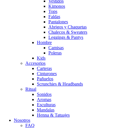
Vestidos
Kimonos
Tops
Faldas
Pantalones
Abrigos y Chaquetas
Chalecos & Sweaters
Leggings & Pantys
Hombre
Camisas
Poleras
Kids
Accesorios
Carteras
Cinturones
Pañuelos
Scrunchies & Headbands
Ritual
Sonidos
Aromas
Esculturas
Mandalas
Henna & Tatuajes
Nosotros
FAQ