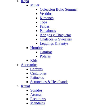
Ropa
Mujer
Colección Boho Summer
Vestidos
Kimonos
Tops
Faldas
Pantalones
Abrigos y Chaquetas
Chalecos & Sweaters
Leggings & Pantys
Hombre
Camisas
Poleras
Kids
Accesorios
Carteras
Cinturones
Pañuelos
Scrunchies & Headbands
Ritual
Sonidos
Aromas
Esculturas
Mandalas