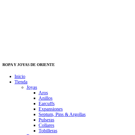
ROPA Y JOYAS DE ORIENTE
Inicio
Tienda
Joyas
Aros
Anillos
Earcuffs
Expansiones
Septum, Pins & Argollas
Pulseras
Collares
Tobilleras