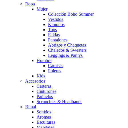
Ropa
Mujer
Colección Boho Summer
Vestidos
Kimonos
Tops
Faldas
Pantalones
Abrigos y Chaquetas
Chalecos & Sweaters
Leggings & Pantys
Hombre
Camisas
Poleras
Kids
Accesorios
Carteras
Cinturones
Pañuelos
Scrunchies & Headbands
Ritual
Sonidos
Aromas
Esculturas
Mandalas