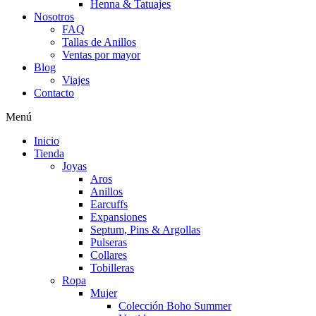
Henna & Tatuajes
Nosotros
FAQ
Tallas de Anillos
Ventas por mayor
Blog
Viajes
Contacto
Menú
Inicio
Tienda
Joyas
Aros
Anillos
Earcuffs
Expansiones
Septum, Pins & Argollas
Pulseras
Collares
Tobilleras
Ropa
Mujer
Colección Boho Summer