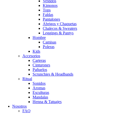
Vestidos
Kimonos
Tops
Faldas
Pantalones
Abrigos y Chaquetas
Chalecos & Sweaters
Leggings & Pantys
Hombre
Camisas
Poleras
Kids
Accesorios
Carteras
Cinturones
Pañuelos
Scrunchies & Headbands
Ritual
Sonidos
Aromas
Esculturas
Mandalas
Henna & Tatuajes
Nosotros
FAQ