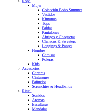
Ropa
Mujer
Colección Boho Summer
Vestidos
Kimonos
Tops
Faldas
Pantalones
Abrigos y Chaquetas
Chalecos & Sweaters
Leggings & Pantys
Hombre
Camisas
Poleras
Kids
Accesorios
Carteras
Cinturones
Pañuelos
Scrunchies & Headbands
Ritual
Sonidos
Aromas
Esculturas
Mandalas