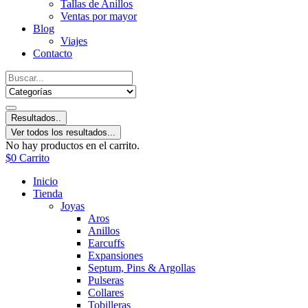
Tallas de Anillos
Ventas por mayor
Blog
Viajes
Contacto
Resultados..
Ver todos los resultados...
No hay productos en el carrito.
$
0
Carrito
Inicio
Tienda
Joyas
Aros
Anillos
Earcuffs
Expansiones
Septum, Pins & Argollas
Pulseras
Collares
Tobilleras