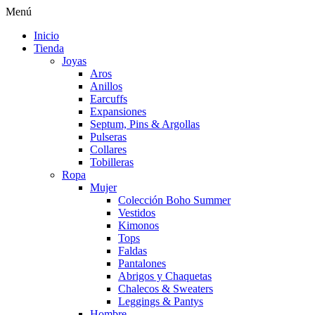
Menú
Inicio
Tienda
Joyas
Aros
Anillos
Earcuffs
Expansiones
Septum, Pins & Argollas
Pulseras
Collares
Tobilleras
Ropa
Mujer
Colección Boho Summer
Vestidos
Kimonos
Tops
Faldas
Pantalones
Abrigos y Chaquetas
Chalecos & Sweaters
Leggings & Pantys
Hombre