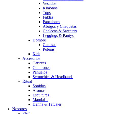
Vestidos
Kimonos
Tops
Faldas
Pantalones
Abrigos y Chaquetas
Chalecos & Sweaters
Leggings & Pantys
Hombre
Camisas
Poleras
Kids
Accesorios
Carteras
Cinturones
Pañuelos
Scrunchies & Headbands
Ritual
Sonidos
Aromas
Esculturas
Mandalas
Henna & Tatuajes
Nosotros
FAQ