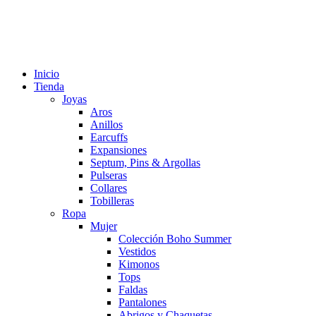
Inicio
Tienda
Joyas
Aros
Anillos
Earcuffs
Expansiones
Septum, Pins & Argollas
Pulseras
Collares
Tobilleras
Ropa
Mujer
Colección Boho Summer
Vestidos
Kimonos
Tops
Faldas
Pantalones
Abrigos y Chaquetas