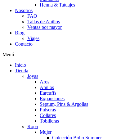
Henna & Tatuajes
Nosotros
FAQ
Tallas de Anillos
Ventas por mayor
Blog
Viajes
Contacto
Menú
Inicio
Tienda
Joyas
Aros
Anillos
Earcuffs
Expansiones
Septum, Pins & Argollas
Pulseras
Collares
Tobilleras
Ropa
Mujer
Colección Boho Summer