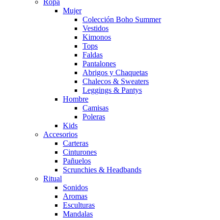
Ropa
Mujer
Colección Boho Summer
Vestidos
Kimonos
Tops
Faldas
Pantalones
Abrigos y Chaquetas
Chalecos & Sweaters
Leggings & Pantys
Hombre
Camisas
Poleras
Kids
Accesorios
Carteras
Cinturones
Pañuelos
Scrunchies & Headbands
Ritual
Sonidos
Aromas
Esculturas
Mandalas