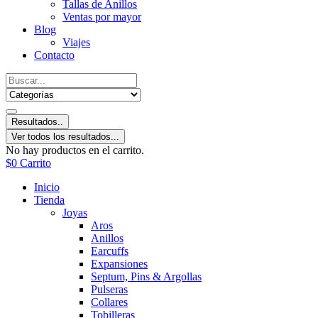
Tallas de Anillos
Ventas por mayor
Blog
Viajes
Contacto
Resultados..
Ver todos los resultados...
No hay productos en el carrito.
$
0
Carrito
Inicio
Tienda
Joyas
Aros
Anillos
Earcuffs
Expansiones
Septum, Pins & Argollas
Pulseras
Collares
Tobilleras