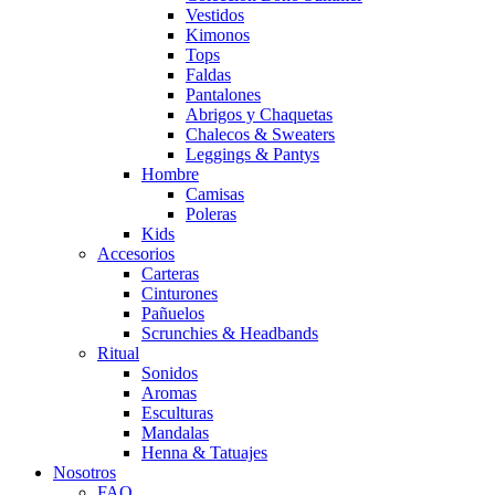
Vestidos
Kimonos
Tops
Faldas
Pantalones
Abrigos y Chaquetas
Chalecos & Sweaters
Leggings & Pantys
Hombre
Camisas
Poleras
Kids
Accesorios
Carteras
Cinturones
Pañuelos
Scrunchies & Headbands
Ritual
Sonidos
Aromas
Esculturas
Mandalas
Henna & Tatuajes
Nosotros
FAQ