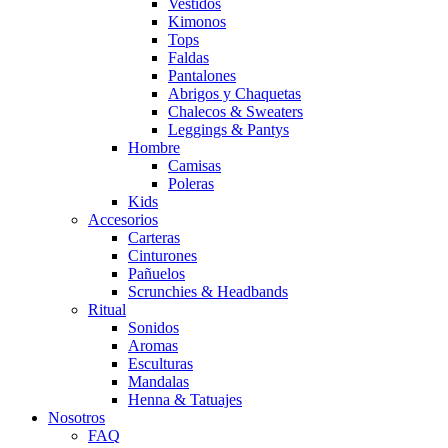
Vestidos
Kimonos
Tops
Faldas
Pantalones
Abrigos y Chaquetas
Chalecos & Sweaters
Leggings & Pantys
Hombre
Camisas
Poleras
Kids
Accesorios
Carteras
Cinturones
Pañuelos
Scrunchies & Headbands
Ritual
Sonidos
Aromas
Esculturas
Mandalas
Henna & Tatuajes
Nosotros
FAQ