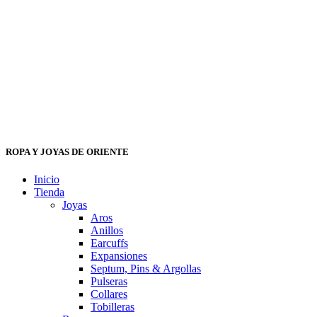
ROPA Y JOYAS DE ORIENTE
Inicio
Tienda
Joyas
Aros
Anillos
Earcuffs
Expansiones
Septum, Pins & Argollas
Pulseras
Collares
Tobilleras