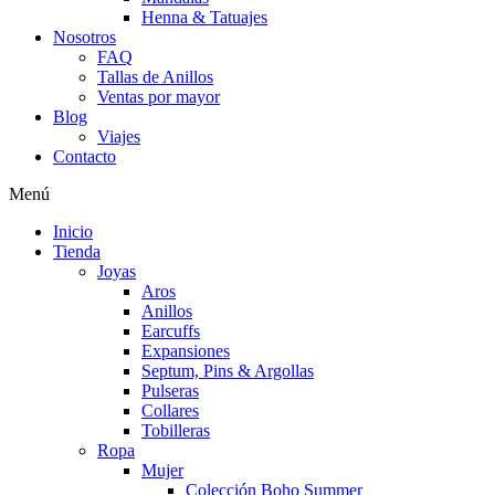
Henna & Tatuajes
Nosotros
FAQ
Tallas de Anillos
Ventas por mayor
Blog
Viajes
Contacto
Menú
Inicio
Tienda
Joyas
Aros
Anillos
Earcuffs
Expansiones
Septum, Pins & Argollas
Pulseras
Collares
Tobilleras
Ropa
Mujer
Colección Boho Summer