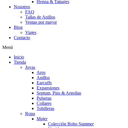
Henna & Tatuajes
Nosotros
FAQ
Tallas de Anillos
Ventas por mayor
Blog
Viajes
Contacto
Menú
Inicio
Tienda
Joyas
Aros
Anillos
Earcuffs
Expansiones
Septum, Pins & Argollas
Pulseras
Collares
Tobilleras
Ropa
Mujer
Colección Boho Summer