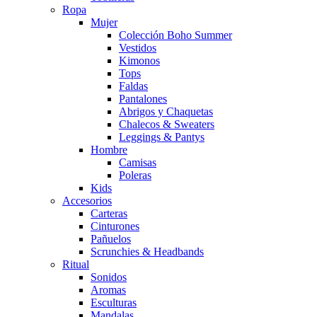
Ropa
Mujer
Colección Boho Summer
Vestidos
Kimonos
Tops
Faldas
Pantalones
Abrigos y Chaquetas
Chalecos & Sweaters
Leggings & Pantys
Hombre
Camisas
Poleras
Kids
Accesorios
Carteras
Cinturones
Pañuelos
Scrunchies & Headbands
Ritual
Sonidos
Aromas
Esculturas
Mandalas