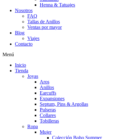
Henna & Tatuajes
Nosotros
FAQ
Tallas de Anillos
Ventas por mayor
Blog
Viajes
Contacto
Menú
Inicio
Tienda
Joyas
Aros
Anillos
Earcuffs
Expansiones
Septum, Pins & Argollas
Pulseras
Collares
Tobilleras
Ropa
Mujer
Colección Boho Summer