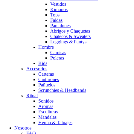
Vestidos
Kimonos
Tops
Faldas
Pantalones
Abrigos y Chaquetas
Chalecos & Sweaters
Leggings & Pantys
Hombre
Camisas
Poleras
Kids
Accesorios
Carteras
Cinturones
Pañuelos
Scrunchies & Headbands
Ritual
Sonidos
Aromas
Esculturas
Mandalas
Henna & Tatuajes
Nosotros
FAQ