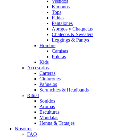
Vestidos
Kimonos
Tops
Faldas
Pantalones
Abrigos y Chaquetas
Chalecos & Sweaters
Leggings & Pantys
Hombre
Camisas
Poleras
Kids
Accesorios
Carteras
Cinturones
Pañuelos
Scrunchies & Headbands
Ritual
Sonidos
Aromas
Esculturas
Mandalas
Henna & Tatuajes
Nosotros
FAQ