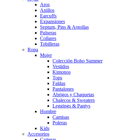
Aros
Anillos
Earcuffs
Expansiones
Septum, Pins & Argollas
Pulseras
Collares
Tobilleras
Ropa
Mujer
Colección Boho Summer
Vestidos
Kimonos
Tops
Faldas
Pantalones
Abrigos y Chaquetas
Chalecos & Sweaters
Leggings & Pantys
Hombre
Camisas
Poleras
Kids
Accesorios
Carteras