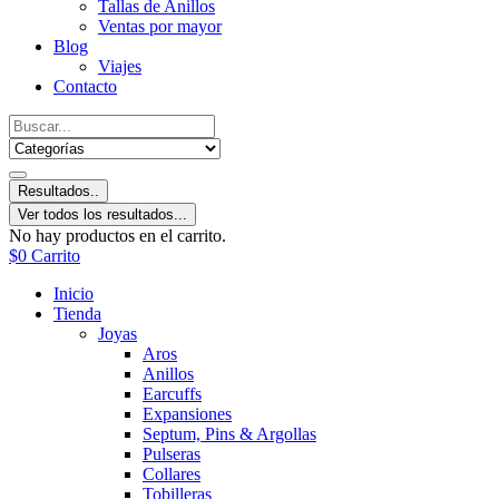
Tallas de Anillos
Ventas por mayor
Blog
Viajes
Contacto
Resultados..
Ver todos los resultados...
No hay productos en el carrito.
$
0
Carrito
Inicio
Tienda
Joyas
Aros
Anillos
Earcuffs
Expansiones
Septum, Pins & Argollas
Pulseras
Collares
Tobilleras