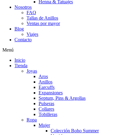
Henna & Tatuajes
Nosotros
FAQ
Tallas de Anillos
Ventas por mayor
Blog
Viajes
Contacto
Menú
Inicio
Tienda
Joyas
Aros
Anillos
Earcuffs
Expansiones
Septum, Pins & Argollas
Pulseras
Collares
Tobilleras
Ropa
Mujer
Colección Boho Summer