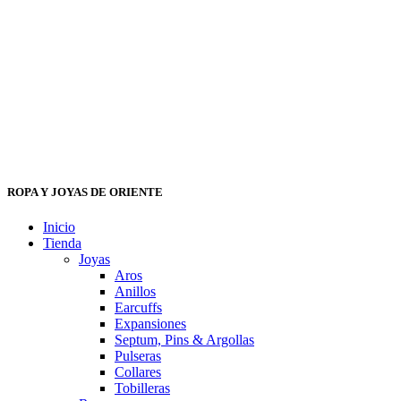
ROPA Y JOYAS DE ORIENTE
Inicio
Tienda
Joyas
Aros
Anillos
Earcuffs
Expansiones
Septum, Pins & Argollas
Pulseras
Collares
Tobilleras