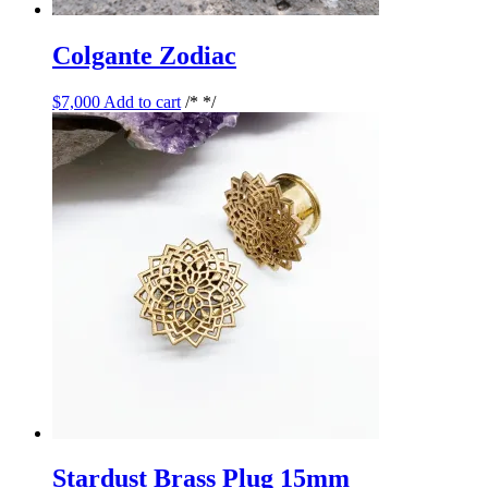
Colgante Zodiac
$
7,000
Add to cart
/* */
Stardust Brass Plug 15mm