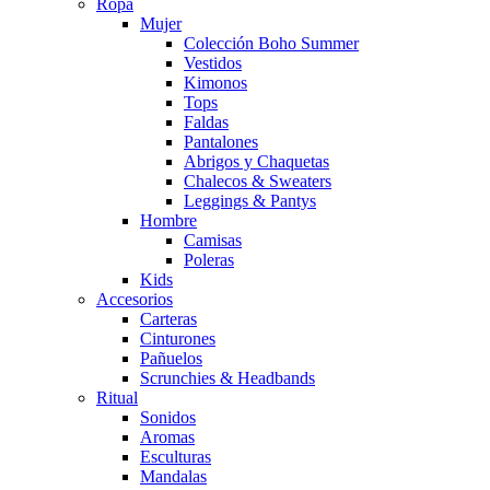
Ropa
Mujer
Colección Boho Summer
Vestidos
Kimonos
Tops
Faldas
Pantalones
Abrigos y Chaquetas
Chalecos & Sweaters
Leggings & Pantys
Hombre
Camisas
Poleras
Kids
Accesorios
Carteras
Cinturones
Pañuelos
Scrunchies & Headbands
Ritual
Sonidos
Aromas
Esculturas
Mandalas