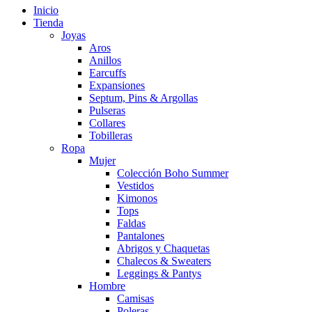
Inicio
Tienda
Joyas
Aros
Anillos
Earcuffs
Expansiones
Septum, Pins & Argollas
Pulseras
Collares
Tobilleras
Ropa
Mujer
Colección Boho Summer
Vestidos
Kimonos
Tops
Faldas
Pantalones
Abrigos y Chaquetas
Chalecos & Sweaters
Leggings & Pantys
Hombre
Camisas
Poleras