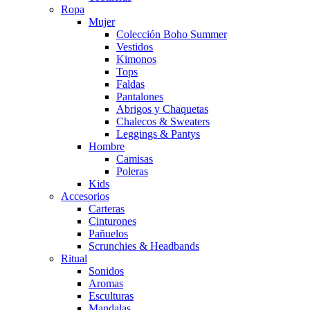
Ropa
Mujer
Colección Boho Summer
Vestidos
Kimonos
Tops
Faldas
Pantalones
Abrigos y Chaquetas
Chalecos & Sweaters
Leggings & Pantys
Hombre
Camisas
Poleras
Kids
Accesorios
Carteras
Cinturones
Pañuelos
Scrunchies & Headbands
Ritual
Sonidos
Aromas
Esculturas
Mandalas