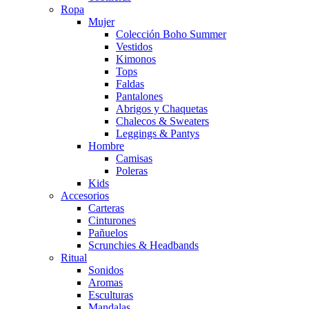
Ropa
Mujer
Colección Boho Summer
Vestidos
Kimonos
Tops
Faldas
Pantalones
Abrigos y Chaquetas
Chalecos & Sweaters
Leggings & Pantys
Hombre
Camisas
Poleras
Kids
Accesorios
Carteras
Cinturones
Pañuelos
Scrunchies & Headbands
Ritual
Sonidos
Aromas
Esculturas
Mandalas