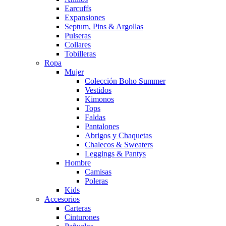
Earcuffs
Expansiones
Septum, Pins & Argollas
Pulseras
Collares
Tobilleras
Ropa
Mujer
Colección Boho Summer
Vestidos
Kimonos
Tops
Faldas
Pantalones
Abrigos y Chaquetas
Chalecos & Sweaters
Leggings & Pantys
Hombre
Camisas
Poleras
Kids
Accesorios
Carteras
Cinturones