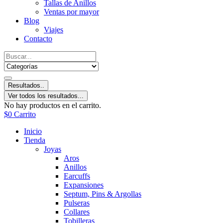
Tallas de Anillos
Ventas por mayor
Blog
Viajes
Contacto
Resultados..
Ver todos los resultados...
No hay productos en el carrito.
$
0
Carrito
Inicio
Tienda
Joyas
Aros
Anillos
Earcuffs
Expansiones
Septum, Pins & Argollas
Pulseras
Collares
Tobilleras