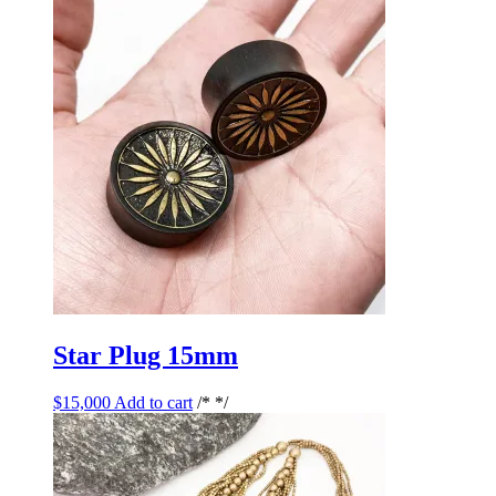
Star Plug 15mm
$
15,000
Add to cart
/* */