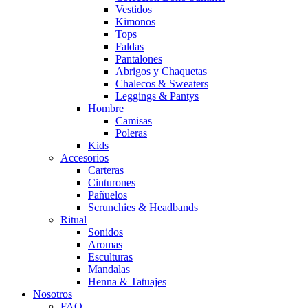
Vestidos
Kimonos
Tops
Faldas
Pantalones
Abrigos y Chaquetas
Chalecos & Sweaters
Leggings & Pantys
Hombre
Camisas
Poleras
Kids
Accesorios
Carteras
Cinturones
Pañuelos
Scrunchies & Headbands
Ritual
Sonidos
Aromas
Esculturas
Mandalas
Henna & Tatuajes
Nosotros
FAQ