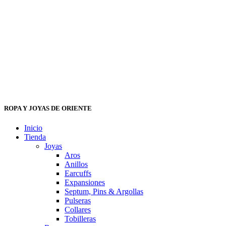
ROPA Y JOYAS DE ORIENTE
Inicio
Tienda
Joyas
Aros
Anillos
Earcuffs
Expansiones
Septum, Pins & Argollas
Pulseras
Collares
Tobilleras