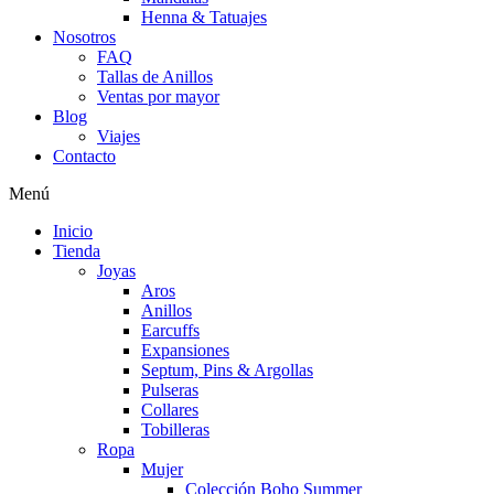
Henna & Tatuajes
Nosotros
FAQ
Tallas de Anillos
Ventas por mayor
Blog
Viajes
Contacto
Menú
Inicio
Tienda
Joyas
Aros
Anillos
Earcuffs
Expansiones
Septum, Pins & Argollas
Pulseras
Collares
Tobilleras
Ropa
Mujer
Colección Boho Summer