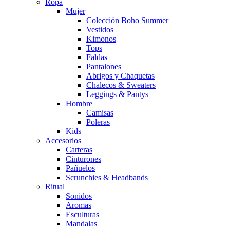
Ropa
Mujer
Colección Boho Summer
Vestidos
Kimonos
Tops
Faldas
Pantalones
Abrigos y Chaquetas
Chalecos & Sweaters
Leggings & Pantys
Hombre
Camisas
Poleras
Kids
Accesorios
Carteras
Cinturones
Pañuelos
Scrunchies & Headbands
Ritual
Sonidos
Aromas
Esculturas
Mandalas