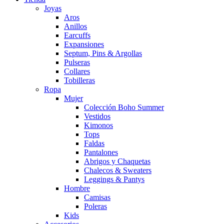
Joyas
Aros
Anillos
Earcuffs
Expansiones
Septum, Pins & Argollas
Pulseras
Collares
Tobilleras
Ropa
Mujer
Colección Boho Summer
Vestidos
Kimonos
Tops
Faldas
Pantalones
Abrigos y Chaquetas
Chalecos & Sweaters
Leggings & Pantys
Hombre
Camisas
Poleras
Kids