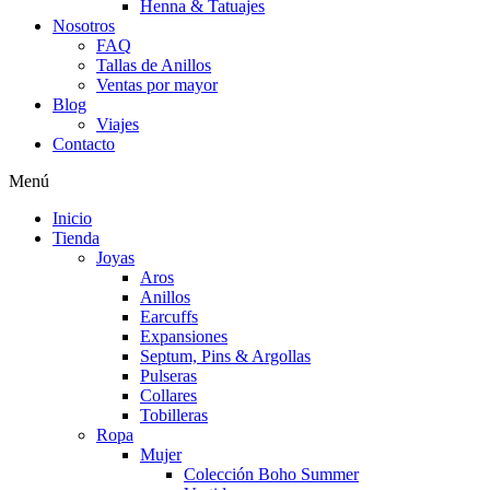
Henna & Tatuajes
Nosotros
FAQ
Tallas de Anillos
Ventas por mayor
Blog
Viajes
Contacto
Menú
Inicio
Tienda
Joyas
Aros
Anillos
Earcuffs
Expansiones
Septum, Pins & Argollas
Pulseras
Collares
Tobilleras
Ropa
Mujer
Colección Boho Summer