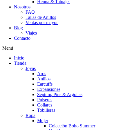
Henna & Tatuajes
Nosotros
FAQ
Tallas de Anillos
Ventas por mayor
Blog
Viajes
Contacto
Menú
Inicio
Tienda
Joyas
Aros
Anillos
Earcuffs
Expansiones
Septum, Pins & Argollas
Pulseras
Collares
Tobilleras
Ropa
Mujer
Colección Boho Summer