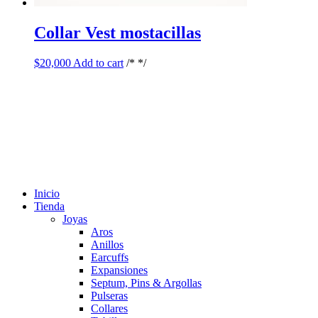
Collar Vest mostacillas
$
20,000
Add to cart
/* */
Inicio
Tienda
Joyas
Aros
Anillos
Earcuffs
Expansiones
Septum, Pins & Argollas
Pulseras
Collares