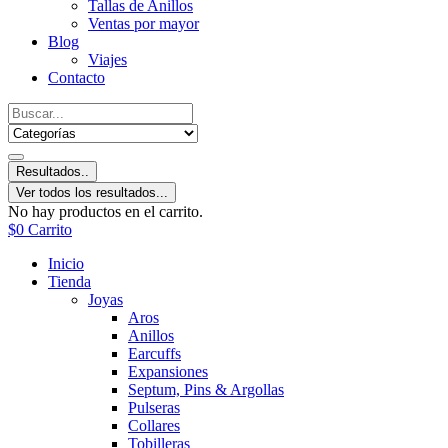
Tallas de Anillos
Ventas por mayor
Blog
Viajes
Contacto
Resultados..
Ver todos los resultados...
No hay productos en el carrito.
$
0
Carrito
Inicio
Tienda
Joyas
Aros
Anillos
Earcuffs
Expansiones
Septum, Pins & Argollas
Pulseras
Collares
Tobilleras