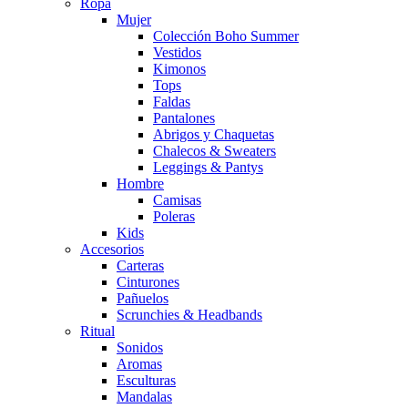
Ropa
Mujer
Colección Boho Summer
Vestidos
Kimonos
Tops
Faldas
Pantalones
Abrigos y Chaquetas
Chalecos & Sweaters
Leggings & Pantys
Hombre
Camisas
Poleras
Kids
Accesorios
Carteras
Cinturones
Pañuelos
Scrunchies & Headbands
Ritual
Sonidos
Aromas
Esculturas
Mandalas