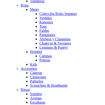
Tobilleras
Ropa
Mujer
Colección Boho Summer
Vestidos
Kimonos
Tops
Faldas
Pantalones
Abrigos y Chaquetas
Chalecos & Sweaters
Leggings & Pantys
Hombre
Camisas
Poleras
Kids
Accesorios
Carteras
Cinturones
Pañuelos
Scrunchies & Headbands
Ritual
Sonidos
Aromas
Esculturas