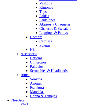
Vestidos
Kimonos
Tops
Faldas
Pantalones
Abrigos y Chaquetas
Chalecos & Sweaters
Leggings & Pantys
Hombre
Camisas
Poleras
Kids
Accesorios
Carteras
Cinturones
Pañuelos
Scrunchies & Headbands
Ritual
Sonidos
Aromas
Esculturas
Mandalas
Henna & Tatuajes
Nosotros
FAQ