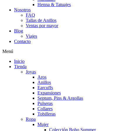
Henna & Tatuajes
Nosotros
FAQ
Tallas de Anillos
Ventas por mayor
Blog
Viajes
Contacto
Menú
Inicio
Tienda
Joyas
Aros
Anillos
Earcuffs
Expansiones
Septum, Pins & Argollas
Pulseras
Collares
Tobilleras
Ropa
Mujer
Colección Boho Summer