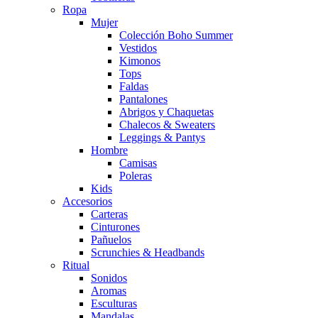
Ropa
Mujer
Colección Boho Summer
Vestidos
Kimonos
Tops
Faldas
Pantalones
Abrigos y Chaquetas
Chalecos & Sweaters
Leggings & Pantys
Hombre
Camisas
Poleras
Kids
Accesorios
Carteras
Cinturones
Pañuelos
Scrunchies & Headbands
Ritual
Sonidos
Aromas
Esculturas
Mandalas