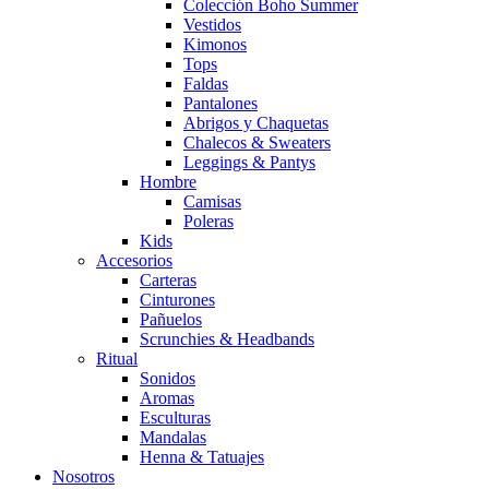
Colección Boho Summer
Vestidos
Kimonos
Tops
Faldas
Pantalones
Abrigos y Chaquetas
Chalecos & Sweaters
Leggings & Pantys
Hombre
Camisas
Poleras
Kids
Accesorios
Carteras
Cinturones
Pañuelos
Scrunchies & Headbands
Ritual
Sonidos
Aromas
Esculturas
Mandalas
Henna & Tatuajes
Nosotros