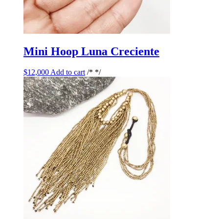
Mini Hoop Luna Creciente
$
12,000
Add to cart
/* */