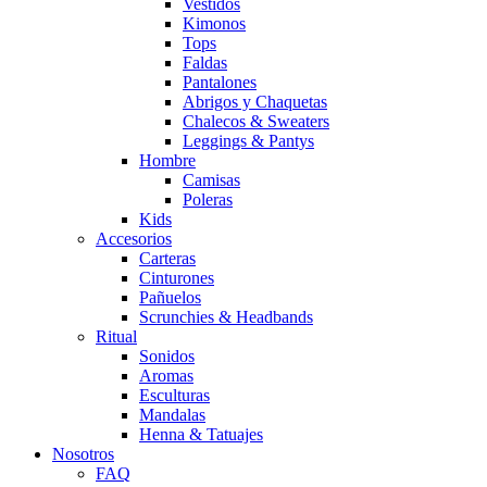
Vestidos
Kimonos
Tops
Faldas
Pantalones
Abrigos y Chaquetas
Chalecos & Sweaters
Leggings & Pantys
Hombre
Camisas
Poleras
Kids
Accesorios
Carteras
Cinturones
Pañuelos
Scrunchies & Headbands
Ritual
Sonidos
Aromas
Esculturas
Mandalas
Henna & Tatuajes
Nosotros
FAQ