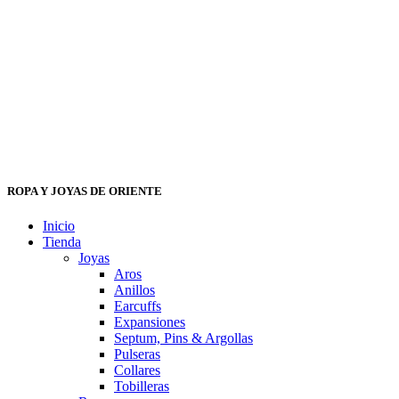
ROPA Y JOYAS DE ORIENTE
Inicio
Tienda
Joyas
Aros
Anillos
Earcuffs
Expansiones
Septum, Pins & Argollas
Pulseras
Collares
Tobilleras