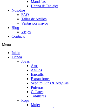
Mandalas
Henna & Tatuajes
Nosotros
FAQ
Tallas de Anillos
Ventas por mayor
Blog
Viajes
Contacto
Menú
Inicio
Tienda
Joyas
Aros
Anillos
Earcuffs
Expansiones
Septum, Pins & Argollas
Pulseras
Collares
Tobilleras
Ropa
Mujer