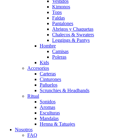
Vestidos
Kimonos
Tops
Faldas
Pantalones
Abrigos y Chaquetas
Chalecos & Sweaters
Leggings & Pantys
Hombre
Camisas
Poleras
Kids
Accesorios
Carteras
Cinturones
Pañuelos
Scrunchies & Headbands
Ritual
Sonidos
Aromas
Esculturas
Mandalas
Henna & Tatuajes
Nosotros
FAQ