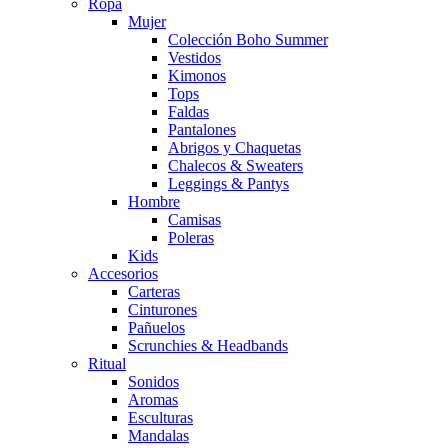
Ropa
Mujer
Colección Boho Summer
Vestidos
Kimonos
Tops
Faldas
Pantalones
Abrigos y Chaquetas
Chalecos & Sweaters
Leggings & Pantys
Hombre
Camisas
Poleras
Kids
Accesorios
Carteras
Cinturones
Pañuelos
Scrunchies & Headbands
Ritual
Sonidos
Aromas
Esculturas
Mandalas