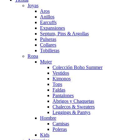
Joyas
Aros
Anillos
Earcuffs
Expansiones
Septum, Pins & Argollas
Pulseras
Collares
Tobilleras
Ropa
Mujer
Colección Boho Summer
Vestidos
Kimonos
Tops
Faldas
Pantalones
Abrigos y Chaquetas
Chalecos & Sweaters
Leggings & Pantys
Hombre
Camisas
Poleras
Kids