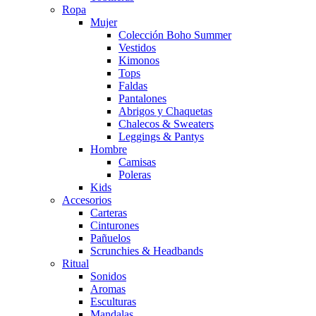
Ropa
Mujer
Colección Boho Summer
Vestidos
Kimonos
Tops
Faldas
Pantalones
Abrigos y Chaquetas
Chalecos & Sweaters
Leggings & Pantys
Hombre
Camisas
Poleras
Kids
Accesorios
Carteras
Cinturones
Pañuelos
Scrunchies & Headbands
Ritual
Sonidos
Aromas
Esculturas
Mandalas