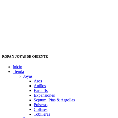
ROPA Y JOYAS DE ORIENTE
Inicio
Tienda
Joyas
Aros
Anillos
Earcuffs
Expansiones
Septum, Pins & Argollas
Pulseras
Collares
Tobilleras