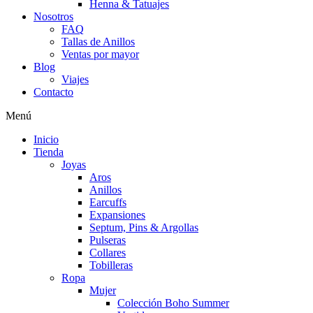
Henna & Tatuajes
Nosotros
FAQ
Tallas de Anillos
Ventas por mayor
Blog
Viajes
Contacto
Menú
Inicio
Tienda
Joyas
Aros
Anillos
Earcuffs
Expansiones
Septum, Pins & Argollas
Pulseras
Collares
Tobilleras
Ropa
Mujer
Colección Boho Summer