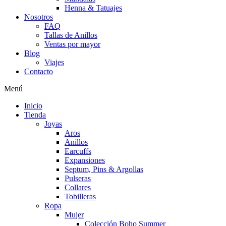
Henna & Tatuajes
Nosotros
FAQ
Tallas de Anillos
Ventas por mayor
Blog
Viajes
Contacto
Menú
Inicio
Tienda
Joyas
Aros
Anillos
Earcuffs
Expansiones
Septum, Pins & Argollas
Pulseras
Collares
Tobilleras
Ropa
Mujer
Colección Boho Summer