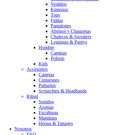
Vestidos
Kimonos
Tops
Faldas
Pantalones
Abrigos y Chaquetas
Chalecos & Sweaters
Leggings & Pantys
Hombre
Camisas
Poleras
Kids
Accesorios
Carteras
Cinturones
Pañuelos
Scrunchies & Headbands
Ritual
Sonidos
Aromas
Esculturas
Mandalas
Henna & Tatuajes
Nosotros
FAQ