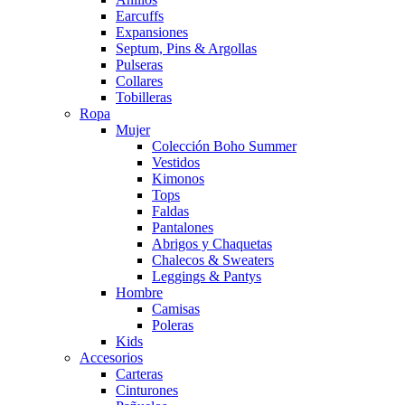
Earcuffs
Expansiones
Septum, Pins & Argollas
Pulseras
Collares
Tobilleras
Ropa
Mujer
Colección Boho Summer
Vestidos
Kimonos
Tops
Faldas
Pantalones
Abrigos y Chaquetas
Chalecos & Sweaters
Leggings & Pantys
Hombre
Camisas
Poleras
Kids
Accesorios
Carteras
Cinturones