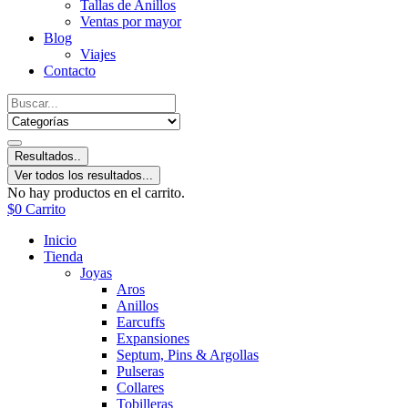
Tallas de Anillos
Ventas por mayor
Blog
Viajes
Contacto
Resultados..
Ver todos los resultados...
No hay productos en el carrito.
$
0
Carrito
Inicio
Tienda
Joyas
Aros
Anillos
Earcuffs
Expansiones
Septum, Pins & Argollas
Pulseras
Collares
Tobilleras