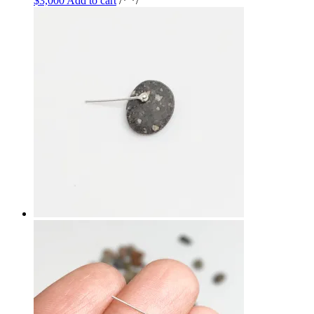
$
3,000
Add to cart
/* */