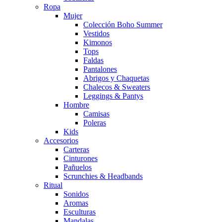
Ropa
Mujer
Colección Boho Summer
Vestidos
Kimonos
Tops
Faldas
Pantalones
Abrigos y Chaquetas
Chalecos & Sweaters
Leggings & Pantys
Hombre
Camisas
Poleras
Kids
Accesorios
Carteras
Cinturones
Pañuelos
Scrunchies & Headbands
Ritual
Sonidos
Aromas
Esculturas
Mandalas