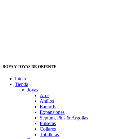
ROPA Y JOYAS DE ORIENTE
Inicio
Tienda
Joyas
Aros
Anillos
Earcuffs
Expansiones
Septum, Pins & Argollas
Pulseras
Collares
Tobilleras