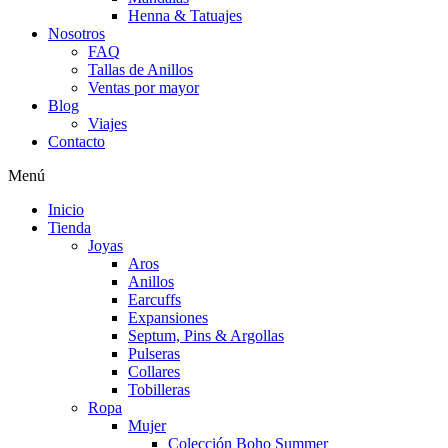
Henna & Tatuajes
Nosotros
FAQ
Tallas de Anillos
Ventas por mayor
Blog
Viajes
Contacto
Menú
Inicio
Tienda
Joyas
Aros
Anillos
Earcuffs
Expansiones
Septum, Pins & Argollas
Pulseras
Collares
Tobilleras
Ropa
Mujer
Colección Boho Summer