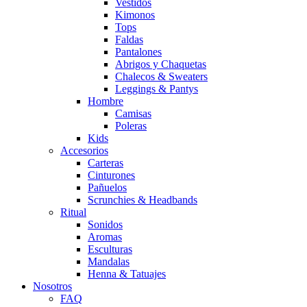
Vestidos
Kimonos
Tops
Faldas
Pantalones
Abrigos y Chaquetas
Chalecos & Sweaters
Leggings & Pantys
Hombre
Camisas
Poleras
Kids
Accesorios
Carteras
Cinturones
Pañuelos
Scrunchies & Headbands
Ritual
Sonidos
Aromas
Esculturas
Mandalas
Henna & Tatuajes
Nosotros
FAQ