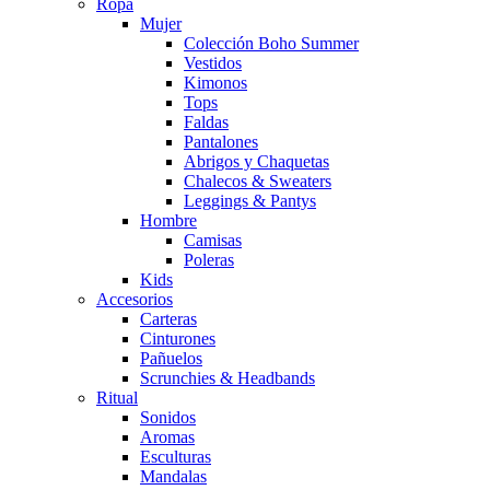
Ropa
Mujer
Colección Boho Summer
Vestidos
Kimonos
Tops
Faldas
Pantalones
Abrigos y Chaquetas
Chalecos & Sweaters
Leggings & Pantys
Hombre
Camisas
Poleras
Kids
Accesorios
Carteras
Cinturones
Pañuelos
Scrunchies & Headbands
Ritual
Sonidos
Aromas
Esculturas
Mandalas