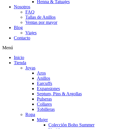
Henna & Tatuajes
Nosotros
FAQ
Tallas de Anillos
Ventas por mayor
Blog
Viajes
Contacto
Menú
Inicio
Tienda
Joyas
Aros
Anillos
Earcuffs
Expansiones
Septum, Pins & Argollas
Pulseras
Collares
Tobilleras
Ropa
Mujer
Colección Boho Summer