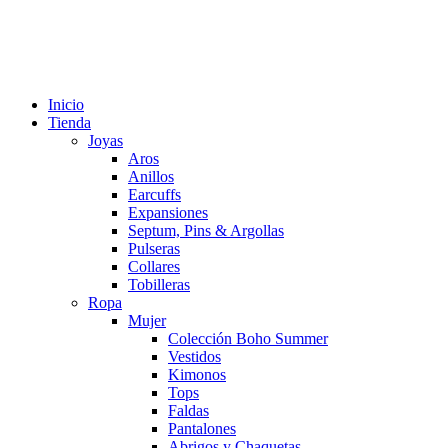
Inicio
Tienda
Joyas
Aros
Anillos
Earcuffs
Expansiones
Septum, Pins & Argollas
Pulseras
Collares
Tobilleras
Ropa
Mujer
Colección Boho Summer
Vestidos
Kimonos
Tops
Faldas
Pantalones
Abrigos y Chaquetas