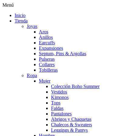
Menú
Inicio
Tienda
Joyas
Aros
Anillos
Earcuffs
Expansiones
Septum, Pins & Argollas
Pulseras
Collares
Tobilleras
Ropa
Mujer
Colección Boho Summer
Vestidos
Kimonos
Tops
Faldas
Pantalones
Abrigos y Chaquetas
Chalecos & Sweaters
Leggings & Pantys
Hombre