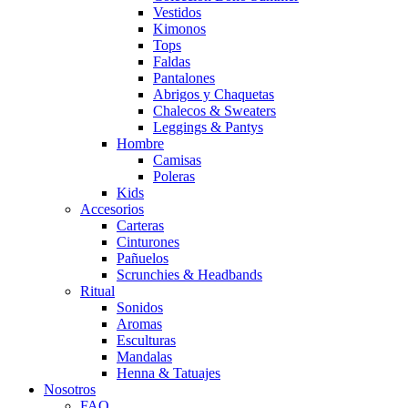
Vestidos
Kimonos
Tops
Faldas
Pantalones
Abrigos y Chaquetas
Chalecos & Sweaters
Leggings & Pantys
Hombre
Camisas
Poleras
Kids
Accesorios
Carteras
Cinturones
Pañuelos
Scrunchies & Headbands
Ritual
Sonidos
Aromas
Esculturas
Mandalas
Henna & Tatuajes
Nosotros
FAQ