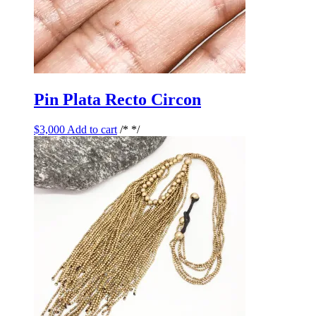
Pin Plata Recto Circon
$
3,000
Add to cart
/* */