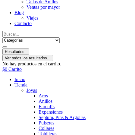
Tallas de Anillos
Ventas por mayor
Blog
Viajes
Contacto
Resultados..
Ver todos los resultados...
No hay productos en el carrito.
$
0
Carrito
Inicio
Tienda
Joyas
Aros
Anillos
Earcuffs
Expansiones
Septum, Pins & Argollas
Pulseras
Collares
Tobilleras