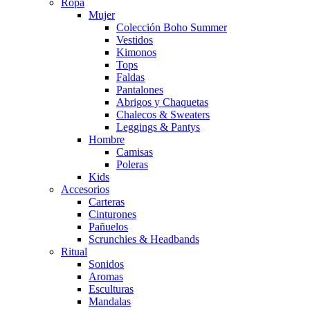
Ropa
Mujer
Colección Boho Summer
Vestidos
Kimonos
Tops
Faldas
Pantalones
Abrigos y Chaquetas
Chalecos & Sweaters
Leggings & Pantys
Hombre
Camisas
Poleras
Kids
Accesorios
Carteras
Cinturones
Pañuelos
Scrunchies & Headbands
Ritual
Sonidos
Aromas
Esculturas
Mandalas