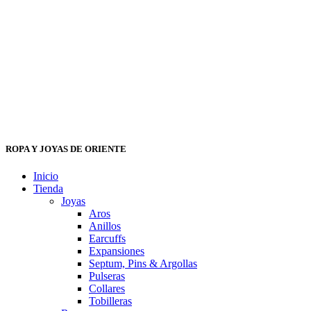
ROPA Y JOYAS DE ORIENTE
Inicio
Tienda
Joyas
Aros
Anillos
Earcuffs
Expansiones
Septum, Pins & Argollas
Pulseras
Collares
Tobilleras