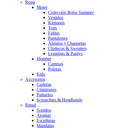
Ropa
Mujer
Colección Boho Summer
Vestidos
Kimonos
Tops
Faldas
Pantalones
Abrigos y Chaquetas
Chalecos & Sweaters
Leggings & Pantys
Hombre
Camisas
Poleras
Kids
Accesorios
Carteras
Cinturones
Pañuelos
Scrunchies & Headbands
Ritual
Sonidos
Aromas
Esculturas
Mandalas