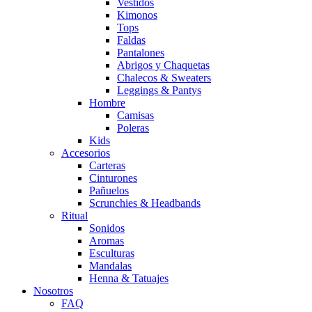
Vestidos
Kimonos
Tops
Faldas
Pantalones
Abrigos y Chaquetas
Chalecos & Sweaters
Leggings & Pantys
Hombre
Camisas
Poleras
Kids
Accesorios
Carteras
Cinturones
Pañuelos
Scrunchies & Headbands
Ritual
Sonidos
Aromas
Esculturas
Mandalas
Henna & Tatuajes
Nosotros
FAQ