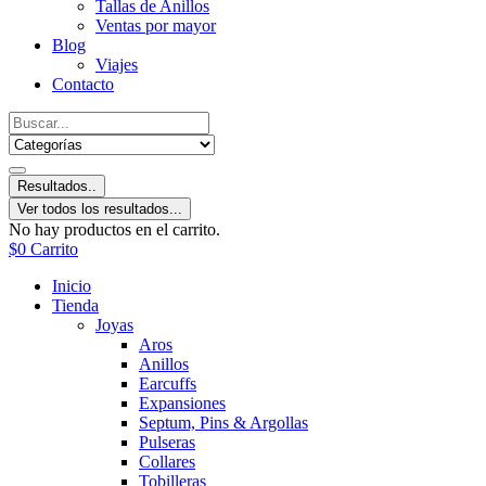
Tallas de Anillos
Ventas por mayor
Blog
Viajes
Contacto
Resultados..
Ver todos los resultados...
No hay productos en el carrito.
$
0
Carrito
Inicio
Tienda
Joyas
Aros
Anillos
Earcuffs
Expansiones
Septum, Pins & Argollas
Pulseras
Collares
Tobilleras