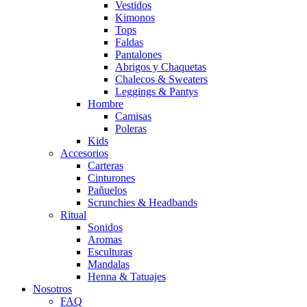
Vestidos
Kimonos
Tops
Faldas
Pantalones
Abrigos y Chaquetas
Chalecos & Sweaters
Leggings & Pantys
Hombre
Camisas
Poleras
Kids
Accesorios
Carteras
Cinturones
Pañuelos
Scrunchies & Headbands
Ritual
Sonidos
Aromas
Esculturas
Mandalas
Henna & Tatuajes
Nosotros
FAQ