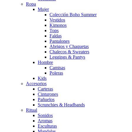
Ropa
Mujer
Colección Boho Summer
Vestidos
Kimonos
Tops
Faldas
Pantalones
Abrigos y Chaquetas
Chalecos & Sweaters
Leggings & Pantys
Hombre
Camisas
Poleras
Kids
Accesorios
Carteras
Cinturones
Pañuelos
Scrunchies & Headbands
Ritual
Sonidos
Aromas
Esculturas
Mandalas