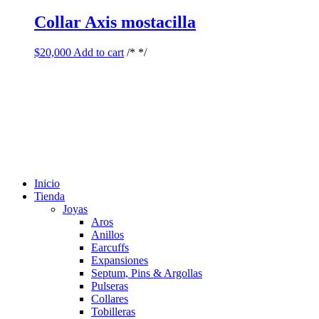
Collar Axis mostacilla
$
20,000
Add to cart
/* */
Inicio
Tienda
Joyas
Aros
Anillos
Earcuffs
Expansiones
Septum, Pins & Argollas
Pulseras
Collares
Tobilleras