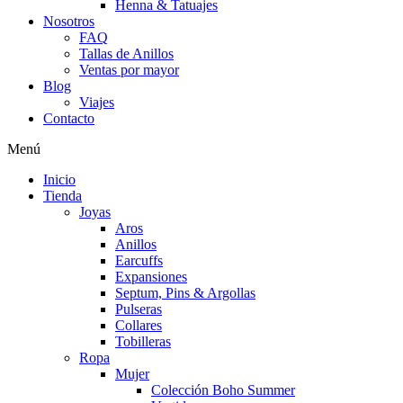
Henna & Tatuajes
Nosotros
FAQ
Tallas de Anillos
Ventas por mayor
Blog
Viajes
Contacto
Menú
Inicio
Tienda
Joyas
Aros
Anillos
Earcuffs
Expansiones
Septum, Pins & Argollas
Pulseras
Collares
Tobilleras
Ropa
Mujer
Colección Boho Summer