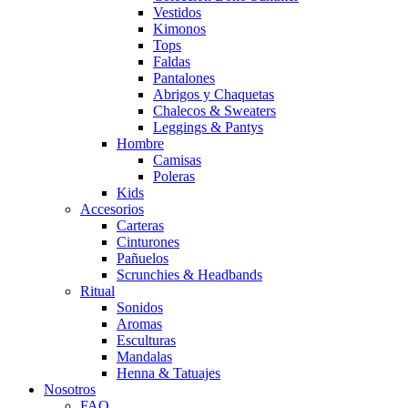
Vestidos
Kimonos
Tops
Faldas
Pantalones
Abrigos y Chaquetas
Chalecos & Sweaters
Leggings & Pantys
Hombre
Camisas
Poleras
Kids
Accesorios
Carteras
Cinturones
Pañuelos
Scrunchies & Headbands
Ritual
Sonidos
Aromas
Esculturas
Mandalas
Henna & Tatuajes
Nosotros
FAQ