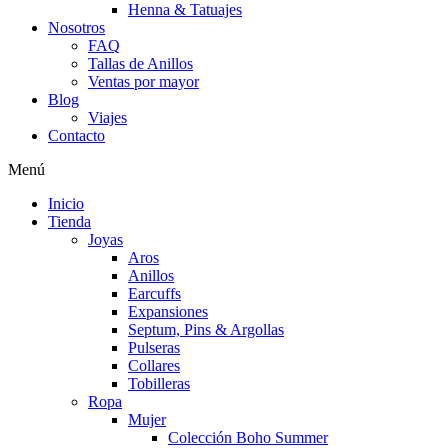
Henna & Tatuajes
Nosotros
FAQ
Tallas de Anillos
Ventas por mayor
Blog
Viajes
Contacto
Menú
Inicio
Tienda
Joyas
Aros
Anillos
Earcuffs
Expansiones
Septum, Pins & Argollas
Pulseras
Collares
Tobilleras
Ropa
Mujer
Colección Boho Summer