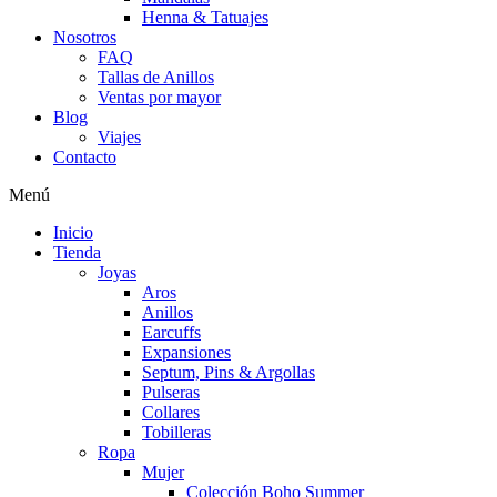
Henna & Tatuajes
Nosotros
FAQ
Tallas de Anillos
Ventas por mayor
Blog
Viajes
Contacto
Menú
Inicio
Tienda
Joyas
Aros
Anillos
Earcuffs
Expansiones
Septum, Pins & Argollas
Pulseras
Collares
Tobilleras
Ropa
Mujer
Colección Boho Summer