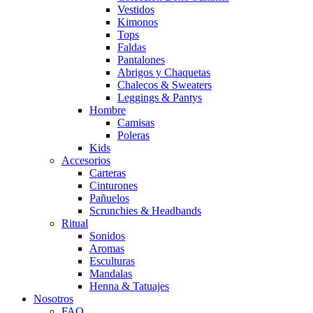
Vestidos
Kimonos
Tops
Faldas
Pantalones
Abrigos y Chaquetas
Chalecos & Sweaters
Leggings & Pantys
Hombre
Camisas
Poleras
Kids
Accesorios
Carteras
Cinturones
Pañuelos
Scrunchies & Headbands
Ritual
Sonidos
Aromas
Esculturas
Mandalas
Henna & Tatuajes
Nosotros
FAQ