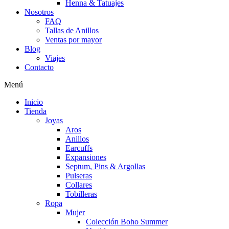
Henna & Tatuajes
Nosotros
FAQ
Tallas de Anillos
Ventas por mayor
Blog
Viajes
Contacto
Menú
Inicio
Tienda
Joyas
Aros
Anillos
Earcuffs
Expansiones
Septum, Pins & Argollas
Pulseras
Collares
Tobilleras
Ropa
Mujer
Colección Boho Summer