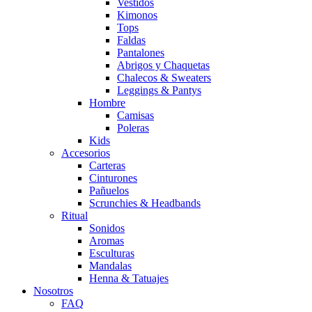
Vestidos
Kimonos
Tops
Faldas
Pantalones
Abrigos y Chaquetas
Chalecos & Sweaters
Leggings & Pantys
Hombre
Camisas
Poleras
Kids
Accesorios
Carteras
Cinturones
Pañuelos
Scrunchies & Headbands
Ritual
Sonidos
Aromas
Esculturas
Mandalas
Henna & Tatuajes
Nosotros
FAQ