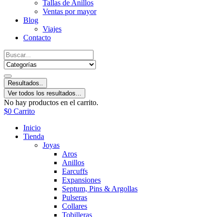
Tallas de Anillos
Ventas por mayor
Blog
Viajes
Contacto
Resultados..
Ver todos los resultados...
No hay productos en el carrito.
$
0
Carrito
Inicio
Tienda
Joyas
Aros
Anillos
Earcuffs
Expansiones
Septum, Pins & Argollas
Pulseras
Collares
Tobilleras