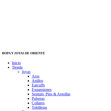
ROPA Y JOYAS DE ORIENTE
Inicio
Tienda
Joyas
Aros
Anillos
Earcuffs
Expansiones
Septum, Pins & Argollas
Pulseras
Collares
Tobilleras