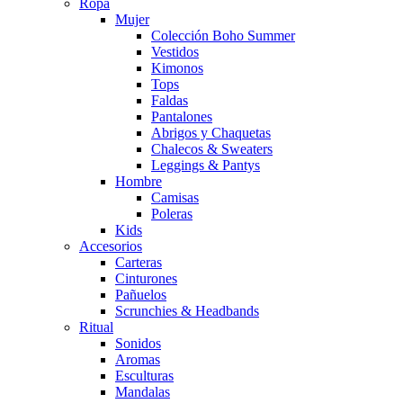
Ropa
Mujer
Colección Boho Summer
Vestidos
Kimonos
Tops
Faldas
Pantalones
Abrigos y Chaquetas
Chalecos & Sweaters
Leggings & Pantys
Hombre
Camisas
Poleras
Kids
Accesorios
Carteras
Cinturones
Pañuelos
Scrunchies & Headbands
Ritual
Sonidos
Aromas
Esculturas
Mandalas