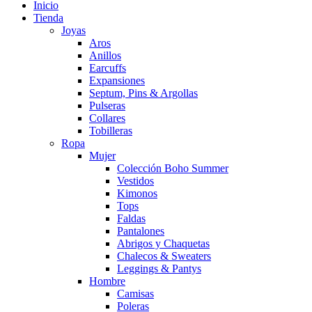
Inicio
Tienda
Joyas
Aros
Anillos
Earcuffs
Expansiones
Septum, Pins & Argollas
Pulseras
Collares
Tobilleras
Ropa
Mujer
Colección Boho Summer
Vestidos
Kimonos
Tops
Faldas
Pantalones
Abrigos y Chaquetas
Chalecos & Sweaters
Leggings & Pantys
Hombre
Camisas
Poleras