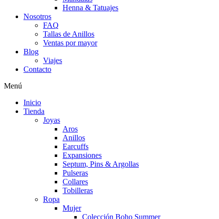
Henna & Tatuajes
Nosotros
FAQ
Tallas de Anillos
Ventas por mayor
Blog
Viajes
Contacto
Menú
Inicio
Tienda
Joyas
Aros
Anillos
Earcuffs
Expansiones
Septum, Pins & Argollas
Pulseras
Collares
Tobilleras
Ropa
Mujer
Colección Boho Summer