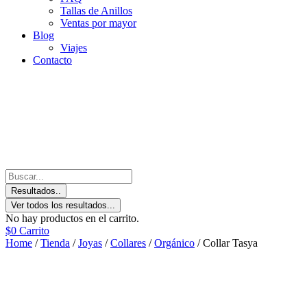
Tallas de Anillos
Ventas por mayor
Blog
Viajes
Contacto
Resultados..
Ver todos los resultados...
No hay productos en el carrito.
$
0
Carrito
Home
/
Tienda
/
Joyas
/
Collares
/
Orgánico
/ Collar Tasya