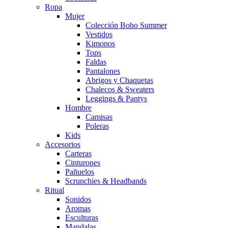
Ropa
Mujer
Colección Boho Summer
Vestidos
Kimonos
Tops
Faldas
Pantalones
Abrigos y Chaquetas
Chalecos & Sweaters
Leggings & Pantys
Hombre
Camisas
Poleras
Kids
Accesorios
Carteras
Cinturones
Pañuelos
Scrunchies & Headbands
Ritual
Sonidos
Aromas
Esculturas
Mandalas