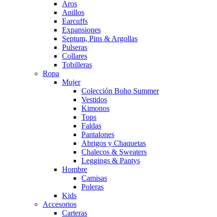
Aros
Anillos
Earcuffs
Expansiones
Septum, Pins & Argollas
Pulseras
Collares
Tobilleras
Ropa
Mujer
Colección Boho Summer
Vestidos
Kimonos
Tops
Faldas
Pantalones
Abrigos y Chaquetas
Chalecos & Sweaters
Leggings & Pantys
Hombre
Camisas
Poleras
Kids
Accesorios
Carteras