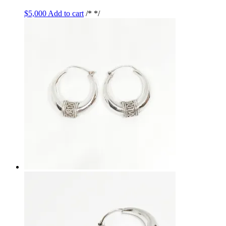
$
5,000
Add to cart
/* */