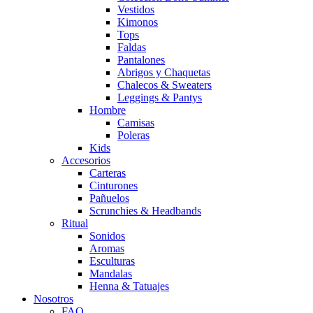
Vestidos
Kimonos
Tops
Faldas
Pantalones
Abrigos y Chaquetas
Chalecos & Sweaters
Leggings & Pantys
Hombre
Camisas
Poleras
Kids
Accesorios
Carteras
Cinturones
Pañuelos
Scrunchies & Headbands
Ritual
Sonidos
Aromas
Esculturas
Mandalas
Henna & Tatuajes
Nosotros
FAQ