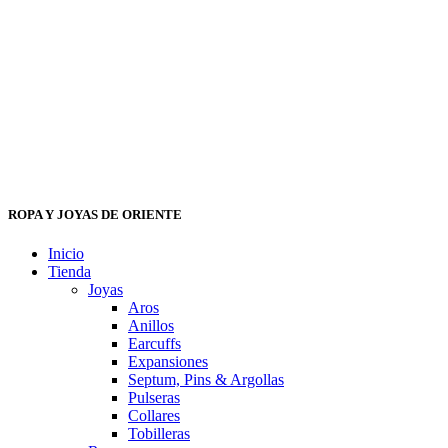
ROPA Y JOYAS DE ORIENTE
Inicio
Tienda
Joyas
Aros
Anillos
Earcuffs
Expansiones
Septum, Pins & Argollas
Pulseras
Collares
Tobilleras