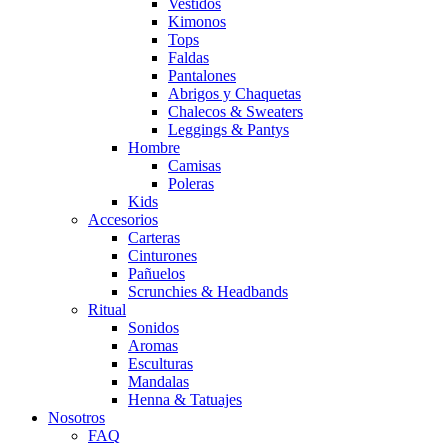
Vestidos
Kimonos
Tops
Faldas
Pantalones
Abrigos y Chaquetas
Chalecos & Sweaters
Leggings & Pantys
Hombre
Camisas
Poleras
Kids
Accesorios
Carteras
Cinturones
Pañuelos
Scrunchies & Headbands
Ritual
Sonidos
Aromas
Esculturas
Mandalas
Henna & Tatuajes
Nosotros
FAQ