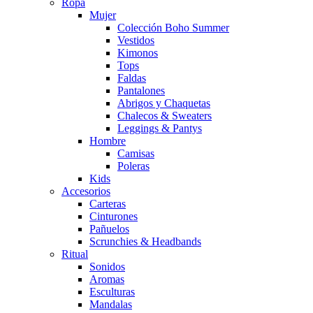
Ropa
Mujer
Colección Boho Summer
Vestidos
Kimonos
Tops
Faldas
Pantalones
Abrigos y Chaquetas
Chalecos & Sweaters
Leggings & Pantys
Hombre
Camisas
Poleras
Kids
Accesorios
Carteras
Cinturones
Pañuelos
Scrunchies & Headbands
Ritual
Sonidos
Aromas
Esculturas
Mandalas