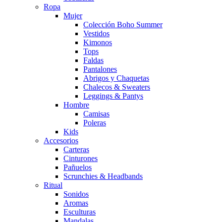
Ropa
Mujer
Colección Boho Summer
Vestidos
Kimonos
Tops
Faldas
Pantalones
Abrigos y Chaquetas
Chalecos & Sweaters
Leggings & Pantys
Hombre
Camisas
Poleras
Kids
Accesorios
Carteras
Cinturones
Pañuelos
Scrunchies & Headbands
Ritual
Sonidos
Aromas
Esculturas
Mandalas