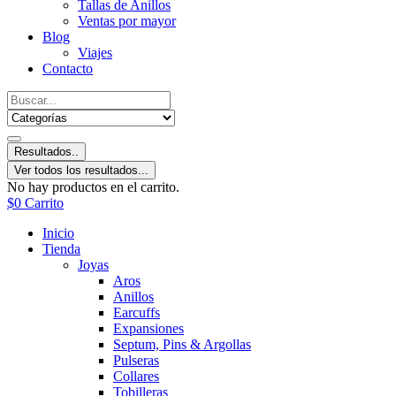
Tallas de Anillos
Ventas por mayor
Blog
Viajes
Contacto
Resultados..
Ver todos los resultados...
No hay productos en el carrito.
$
0
Carrito
Inicio
Tienda
Joyas
Aros
Anillos
Earcuffs
Expansiones
Septum, Pins & Argollas
Pulseras
Collares
Tobilleras