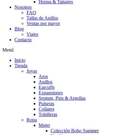
Henna & Tatuajes
Nosotros
FAQ
Tallas de Anillos
Ventas por mayor
Blog
Viajes
Contacto
Menú
Inicio
Tienda
Joyas
Aros
Anillos
Earcuffs
Expansiones
Septum, Pins & Argollas
Pulseras
Collares
Tobilleras
Ropa
Mujer
Colección Boho Summer