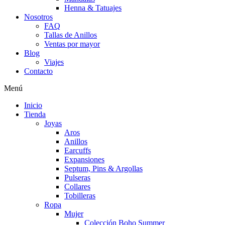
Henna & Tatuajes
Nosotros
FAQ
Tallas de Anillos
Ventas por mayor
Blog
Viajes
Contacto
Menú
Inicio
Tienda
Joyas
Aros
Anillos
Earcuffs
Expansiones
Septum, Pins & Argollas
Pulseras
Collares
Tobilleras
Ropa
Mujer
Colección Boho Summer