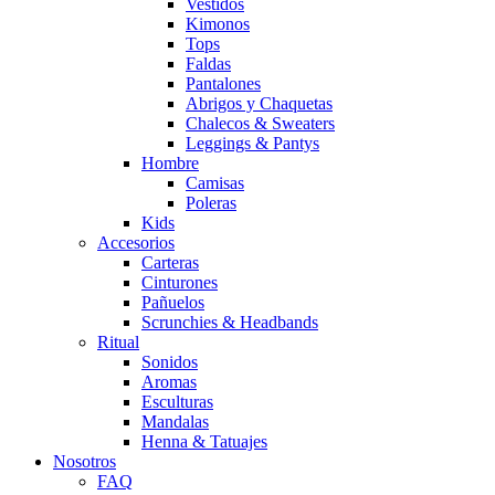
Vestidos
Kimonos
Tops
Faldas
Pantalones
Abrigos y Chaquetas
Chalecos & Sweaters
Leggings & Pantys
Hombre
Camisas
Poleras
Kids
Accesorios
Carteras
Cinturones
Pañuelos
Scrunchies & Headbands
Ritual
Sonidos
Aromas
Esculturas
Mandalas
Henna & Tatuajes
Nosotros
FAQ