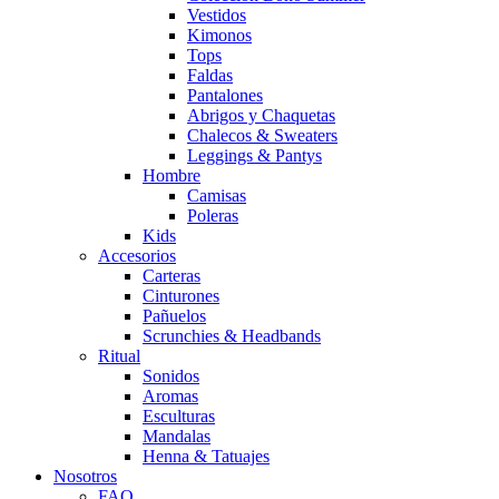
Vestidos
Kimonos
Tops
Faldas
Pantalones
Abrigos y Chaquetas
Chalecos & Sweaters
Leggings & Pantys
Hombre
Camisas
Poleras
Kids
Accesorios
Carteras
Cinturones
Pañuelos
Scrunchies & Headbands
Ritual
Sonidos
Aromas
Esculturas
Mandalas
Henna & Tatuajes
Nosotros
FAQ