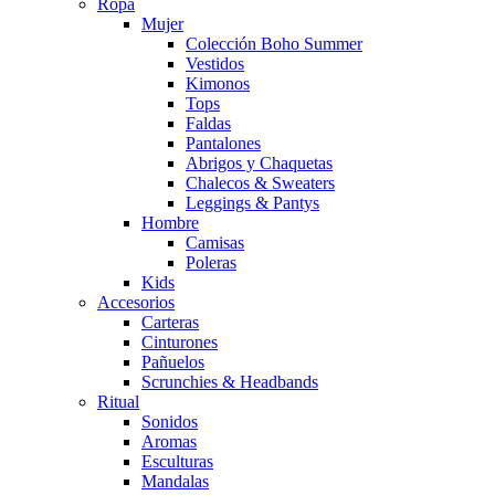
Ropa
Mujer
Colección Boho Summer
Vestidos
Kimonos
Tops
Faldas
Pantalones
Abrigos y Chaquetas
Chalecos & Sweaters
Leggings & Pantys
Hombre
Camisas
Poleras
Kids
Accesorios
Carteras
Cinturones
Pañuelos
Scrunchies & Headbands
Ritual
Sonidos
Aromas
Esculturas
Mandalas