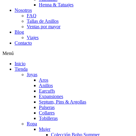
Henna & Tatuajes
Nosotros
FAQ
Tallas de Anillos
Ventas por mayor
Blog
Viajes
Contacto
Menú
Inicio
Tienda
Joyas
Aros
Anillos
Earcuffs
Expansiones
Septum, Pins & Argollas
Pulseras
Collares
Tobilleras
Ropa
Mujer
Colección Boho Summer