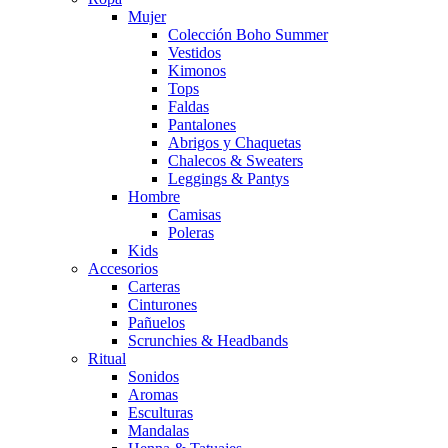
Mujer
Colección Boho Summer
Vestidos
Kimonos
Tops
Faldas
Pantalones
Abrigos y Chaquetas
Chalecos & Sweaters
Leggings & Pantys
Hombre
Camisas
Poleras
Kids
Accesorios
Carteras
Cinturones
Pañuelos
Scrunchies & Headbands
Ritual
Sonidos
Aromas
Esculturas
Mandalas