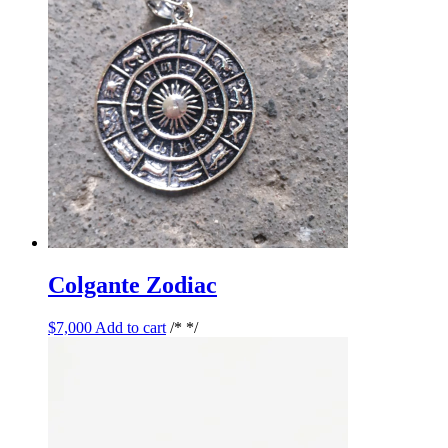
Colgante Zodiac
$
7,000
Add to cart
/* */