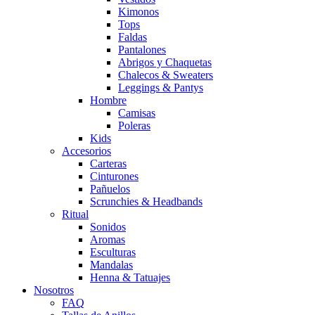
Kimonos
Tops
Faldas
Pantalones
Abrigos y Chaquetas
Chalecos & Sweaters
Leggings & Pantys
Hombre
Camisas
Poleras
Kids
Accesorios
Carteras
Cinturones
Pañuelos
Scrunchies & Headbands
Ritual
Sonidos
Aromas
Esculturas
Mandalas
Henna & Tatuajes
Nosotros
FAQ