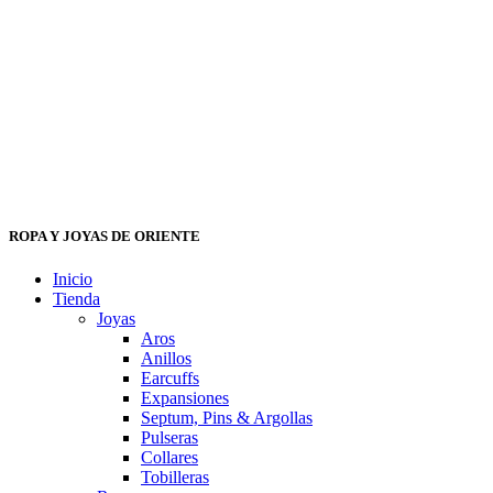
ROPA Y JOYAS DE ORIENTE
Inicio
Tienda
Joyas
Aros
Anillos
Earcuffs
Expansiones
Septum, Pins & Argollas
Pulseras
Collares
Tobilleras