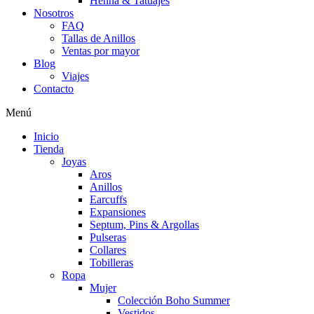
Henna & Tatuajes
Nosotros
FAQ
Tallas de Anillos
Ventas por mayor
Blog
Viajes
Contacto
Menú
Inicio
Tienda
Joyas
Aros
Anillos
Earcuffs
Expansiones
Septum, Pins & Argollas
Pulseras
Collares
Tobilleras
Ropa
Mujer
Colección Boho Summer
Vestidos