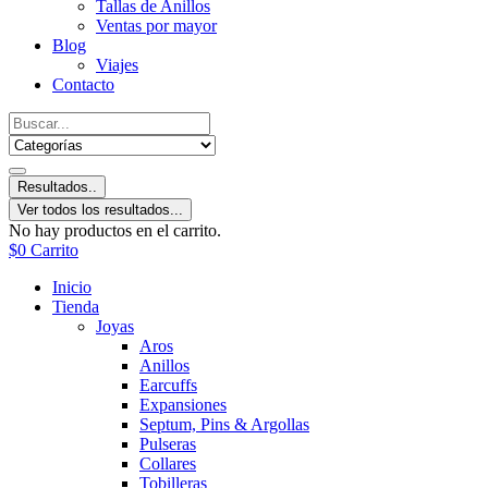
Tallas de Anillos
Ventas por mayor
Blog
Viajes
Contacto
Resultados..
Ver todos los resultados...
No hay productos en el carrito.
$
0
Carrito
Inicio
Tienda
Joyas
Aros
Anillos
Earcuffs
Expansiones
Septum, Pins & Argollas
Pulseras
Collares
Tobilleras