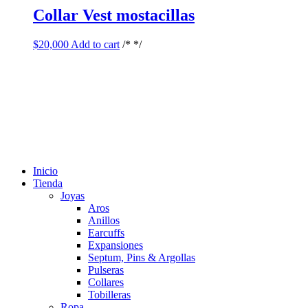
Collar Vest mostacillas
$
20,000
Add to cart
/* */
Inicio
Tienda
Joyas
Aros
Anillos
Earcuffs
Expansiones
Septum, Pins & Argollas
Pulseras
Collares
Tobilleras
Ropa