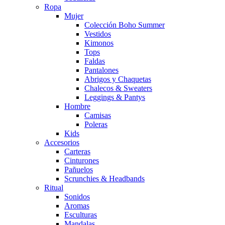
Ropa
Mujer
Colección Boho Summer
Vestidos
Kimonos
Tops
Faldas
Pantalones
Abrigos y Chaquetas
Chalecos & Sweaters
Leggings & Pantys
Hombre
Camisas
Poleras
Kids
Accesorios
Carteras
Cinturones
Pañuelos
Scrunchies & Headbands
Ritual
Sonidos
Aromas
Esculturas
Mandalas