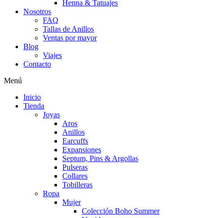
Henna & Tatuajes
Nosotros
FAQ
Tallas de Anillos
Ventas por mayor
Blog
Viajes
Contacto
Menú
Inicio
Tienda
Joyas
Aros
Anillos
Earcuffs
Expansiones
Septum, Pins & Argollas
Pulseras
Collares
Tobilleras
Ropa
Mujer
Colección Boho Summer