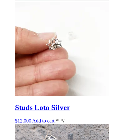
Studs Loto Silver
$
12,000
Add to cart
/* */