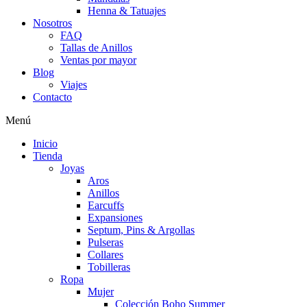
Henna & Tatuajes
Nosotros
FAQ
Tallas de Anillos
Ventas por mayor
Blog
Viajes
Contacto
Menú
Inicio
Tienda
Joyas
Aros
Anillos
Earcuffs
Expansiones
Septum, Pins & Argollas
Pulseras
Collares
Tobilleras
Ropa
Mujer
Colección Boho Summer