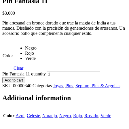
Pin Fantasia 11
$
3,000
Pin artesanal en bronce dorado que trae la magia de India a tus
manos. Diseñado con la precisión de generaciones de artesanos. Un
accesorio boho que complementa cualquier estilo.
Negro
Rojo
Color
Verde
Clear
Pin Fantasia 11 quantity
Add to cart
SKU
00000340
Categorías
Joyas
,
Pins
,
Septum, Pins & Argollas
Additional information
Color
Azul
,
Celeste
,
Naranjo
,
Negro
,
Rojo
,
Rosado
,
Verde