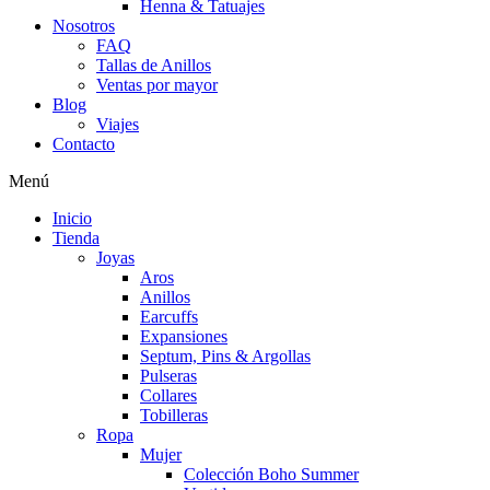
Henna & Tatuajes
Nosotros
FAQ
Tallas de Anillos
Ventas por mayor
Blog
Viajes
Contacto
Menú
Inicio
Tienda
Joyas
Aros
Anillos
Earcuffs
Expansiones
Septum, Pins & Argollas
Pulseras
Collares
Tobilleras
Ropa
Mujer
Colección Boho Summer