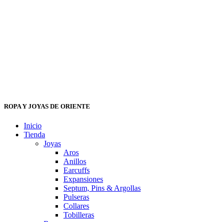
ROPA Y JOYAS DE ORIENTE
Inicio
Tienda
Joyas
Aros
Anillos
Earcuffs
Expansiones
Septum, Pins & Argollas
Pulseras
Collares
Tobilleras