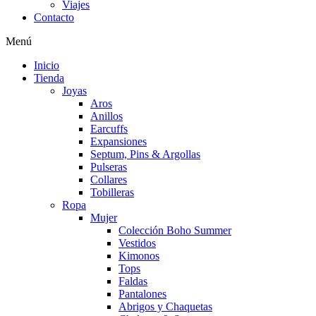
Viajes
Contacto
Menú
Inicio
Tienda
Joyas
Aros
Anillos
Earcuffs
Expansiones
Septum, Pins & Argollas
Pulseras
Collares
Tobilleras
Ropa
Mujer
Colección Boho Summer
Vestidos
Kimonos
Tops
Faldas
Pantalones
Abrigos y Chaquetas