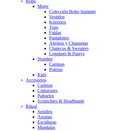
Ropa
Mujer
Colección Boho Summer
Vestidos
Kimonos
Tops
Faldas
Pantalones
Abrigos y Chaquetas
Chalecos & Sweaters
Leggings & Pantys
Hombre
Camisas
Poleras
Kids
Accesorios
Carteras
Cinturones
Pañuelos
Scrunchies & Headbands
Ritual
Sonidos
Aromas
Esculturas
Mandalas