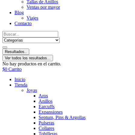
Tallas de Anillos
Ventas por mayor
Blog
Viajes
Contacto
Resultados..
Ver todos los resultados...
No hay productos en el carrito.
$
0
Carrito
Inicio
Tienda
Joyas
Aros
Anillos
Earcuffs
Expansiones
Septum, Pins & Argollas
Pulseras
Collares
Tobilleras