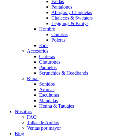
Faldas
Pantalones
Abrigos y Chaquetas
Chalecos & Sweaters
Leggings & Pantys
Hombre
Camisas
Poleras
Kids
Accesorios
Carteras
Cinturones
Pañuelos
Scrunchies & Headbands
Ritual
Sonidos
Aromas
Esculturas
Mandalas
Henna & Tatuajes
Nosotros
FAQ
Tallas de Anillos
Ventas por mayor
Blog