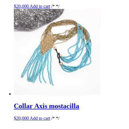
$
20,000
Add to cart
/* */
Collar Axis mostacilla
$
20,000
Add to cart
/* */