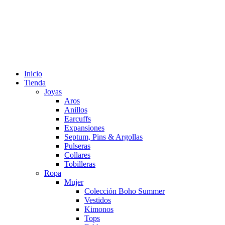
Inicio
Tienda
Joyas
Aros
Anillos
Earcuffs
Expansiones
Septum, Pins & Argollas
Pulseras
Collares
Tobilleras
Ropa
Mujer
Colección Boho Summer
Vestidos
Kimonos
Tops