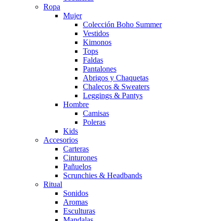
Ropa
Mujer
Colección Boho Summer
Vestidos
Kimonos
Tops
Faldas
Pantalones
Abrigos y Chaquetas
Chalecos & Sweaters
Leggings & Pantys
Hombre
Camisas
Poleras
Kids
Accesorios
Carteras
Cinturones
Pañuelos
Scrunchies & Headbands
Ritual
Sonidos
Aromas
Esculturas
Mandalas