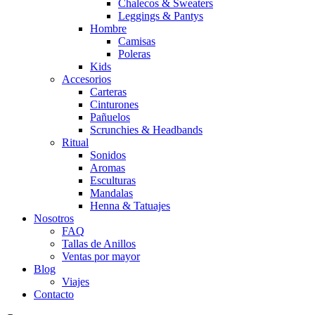
Chalecos & Sweaters
Leggings & Pantys
Hombre
Camisas
Poleras
Kids
Accesorios
Carteras
Cinturones
Pañuelos
Scrunchies & Headbands
Ritual
Sonidos
Aromas
Esculturas
Mandalas
Henna & Tatuajes
Nosotros
FAQ
Tallas de Anillos
Ventas por mayor
Blog
Viajes
Contacto