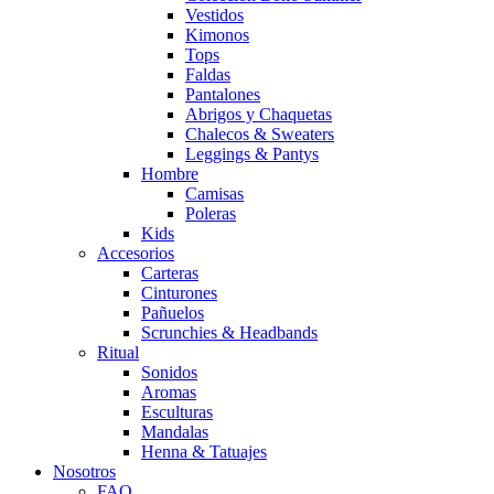
Vestidos
Kimonos
Tops
Faldas
Pantalones
Abrigos y Chaquetas
Chalecos & Sweaters
Leggings & Pantys
Hombre
Camisas
Poleras
Kids
Accesorios
Carteras
Cinturones
Pañuelos
Scrunchies & Headbands
Ritual
Sonidos
Aromas
Esculturas
Mandalas
Henna & Tatuajes
Nosotros
FAQ