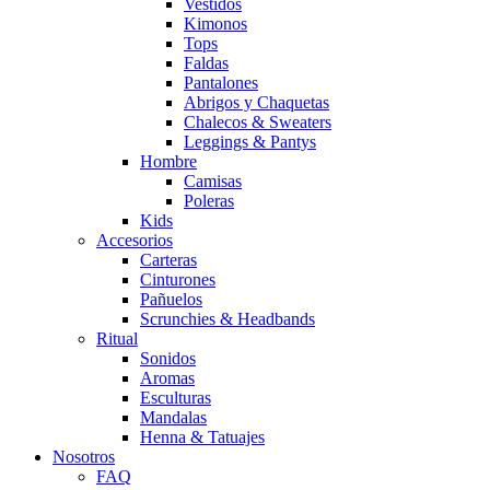
Vestidos
Kimonos
Tops
Faldas
Pantalones
Abrigos y Chaquetas
Chalecos & Sweaters
Leggings & Pantys
Hombre
Camisas
Poleras
Kids
Accesorios
Carteras
Cinturones
Pañuelos
Scrunchies & Headbands
Ritual
Sonidos
Aromas
Esculturas
Mandalas
Henna & Tatuajes
Nosotros
FAQ