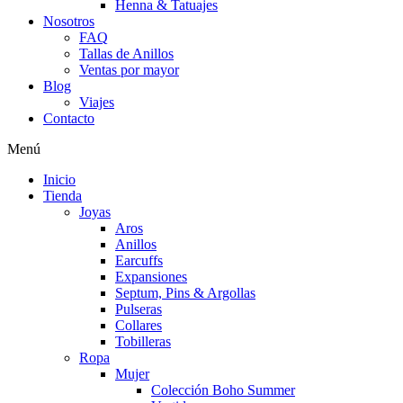
Henna & Tatuajes
Nosotros
FAQ
Tallas de Anillos
Ventas por mayor
Blog
Viajes
Contacto
Menú
Inicio
Tienda
Joyas
Aros
Anillos
Earcuffs
Expansiones
Septum, Pins & Argollas
Pulseras
Collares
Tobilleras
Ropa
Mujer
Colección Boho Summer