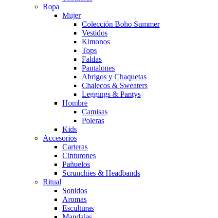
Ropa
Mujer
Colección Boho Summer
Vestidos
Kimonos
Tops
Faldas
Pantalones
Abrigos y Chaquetas
Chalecos & Sweaters
Leggings & Pantys
Hombre
Camisas
Poleras
Kids
Accesorios
Carteras
Cinturones
Pañuelos
Scrunchies & Headbands
Ritual
Sonidos
Aromas
Esculturas
Mandalas