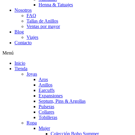
Henna & Tatuajes
Nosotros
FAQ
Tallas de Anillos
Ventas por mayor
Blog
Viajes
Contacto
Menú
Inicio
Tienda
Joyas
Aros
Anillos
Earcuffs
Expansiones
Septum, Pins & Argollas
Pulseras
Collares
Tobilleras
Ropa
Mujer
Colección Boho Summer