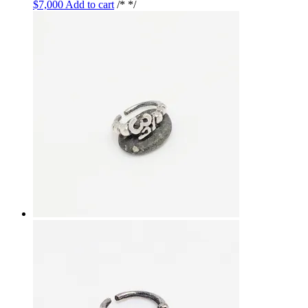
$
7,000
Add to cart
/* */