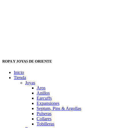
ROPA Y JOYAS DE ORIENTE
Inicio
Tienda
Joyas
Aros
Anillos
Earcuffs
Expansiones
Septum, Pins & Argollas
Pulseras
Collares
Tobilleras