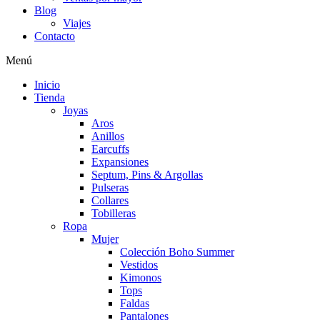
Blog
Viajes
Contacto
Menú
Inicio
Tienda
Joyas
Aros
Anillos
Earcuffs
Expansiones
Septum, Pins & Argollas
Pulseras
Collares
Tobilleras
Ropa
Mujer
Colección Boho Summer
Vestidos
Kimonos
Tops
Faldas
Pantalones