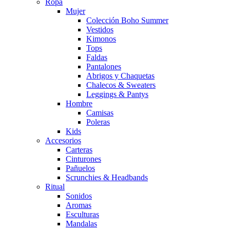
Ropa
Mujer
Colección Boho Summer
Vestidos
Kimonos
Tops
Faldas
Pantalones
Abrigos y Chaquetas
Chalecos & Sweaters
Leggings & Pantys
Hombre
Camisas
Poleras
Kids
Accesorios
Carteras
Cinturones
Pañuelos
Scrunchies & Headbands
Ritual
Sonidos
Aromas
Esculturas
Mandalas