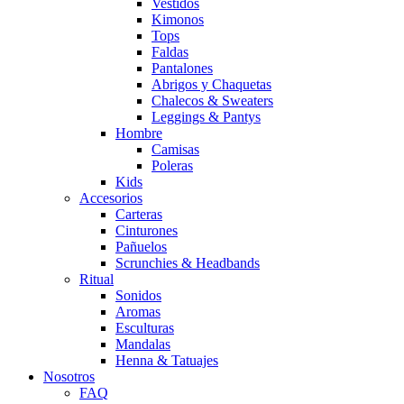
Vestidos
Kimonos
Tops
Faldas
Pantalones
Abrigos y Chaquetas
Chalecos & Sweaters
Leggings & Pantys
Hombre
Camisas
Poleras
Kids
Accesorios
Carteras
Cinturones
Pañuelos
Scrunchies & Headbands
Ritual
Sonidos
Aromas
Esculturas
Mandalas
Henna & Tatuajes
Nosotros
FAQ