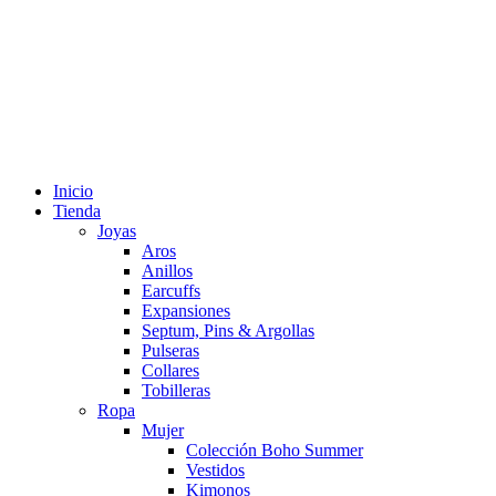
Inicio
Tienda
Joyas
Aros
Anillos
Earcuffs
Expansiones
Septum, Pins & Argollas
Pulseras
Collares
Tobilleras
Ropa
Mujer
Colección Boho Summer
Vestidos
Kimonos