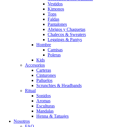
Vestidos
Kimonos
Tops
Faldas
Pantalones
Abrigos y Chaquetas
Chalecos & Sweaters
Leggings & Pantys
Hombre
Camisas
Poleras
Kids
Accesorios
Carteras
Cinturones
Pañuelos
Scrunchies & Headbands
Ritual
Sonidos
Aromas
Esculturas
Mandalas
Henna & Tatuajes
Nosotros
FAQ