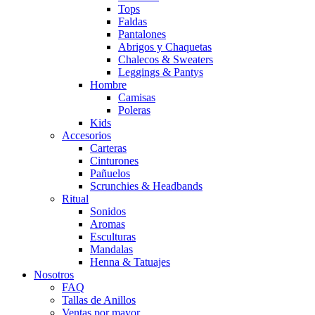
Tops
Faldas
Pantalones
Abrigos y Chaquetas
Chalecos & Sweaters
Leggings & Pantys
Hombre
Camisas
Poleras
Kids
Accesorios
Carteras
Cinturones
Pañuelos
Scrunchies & Headbands
Ritual
Sonidos
Aromas
Esculturas
Mandalas
Henna & Tatuajes
Nosotros
FAQ
Tallas de Anillos
Ventas por mayor