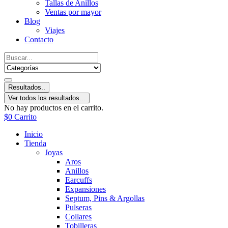
Tallas de Anillos
Ventas por mayor
Blog
Viajes
Contacto
Resultados..
Ver todos los resultados...
No hay productos en el carrito.
$
0
Carrito
Inicio
Tienda
Joyas
Aros
Anillos
Earcuffs
Expansiones
Septum, Pins & Argollas
Pulseras
Collares
Tobilleras