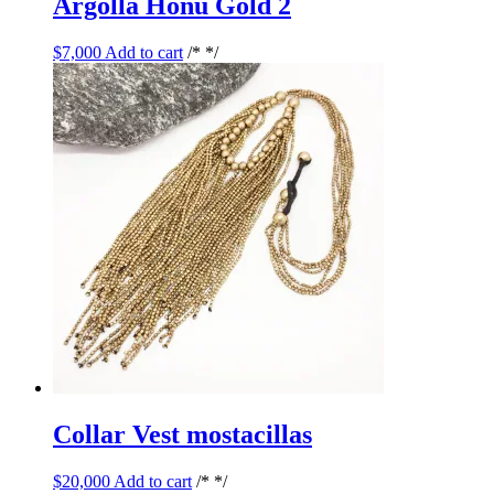
Argolla Honu Gold 2
$
7,000
Add to cart
/* */
Collar Vest mostacillas
$
20,000
Add to cart
/* */