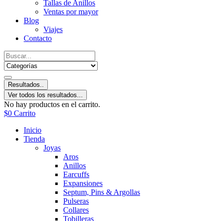
Tallas de Anillos
Ventas por mayor
Blog
Viajes
Contacto
Resultados..
Ver todos los resultados...
No hay productos en el carrito.
$
0
Carrito
Inicio
Tienda
Joyas
Aros
Anillos
Earcuffs
Expansiones
Septum, Pins & Argollas
Pulseras
Collares
Tobilleras