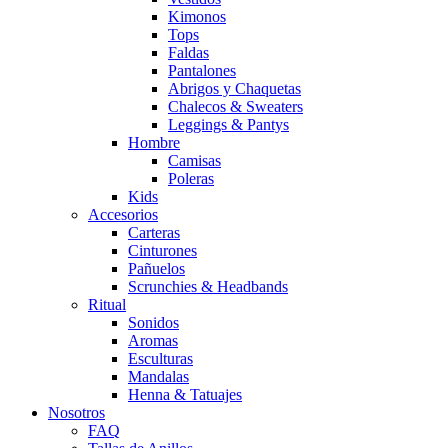
Kimonos
Tops
Faldas
Pantalones
Abrigos y Chaquetas
Chalecos & Sweaters
Leggings & Pantys
Hombre
Camisas
Poleras
Kids
Accesorios
Carteras
Cinturones
Pañuelos
Scrunchies & Headbands
Ritual
Sonidos
Aromas
Esculturas
Mandalas
Henna & Tatuajes
Nosotros
FAQ