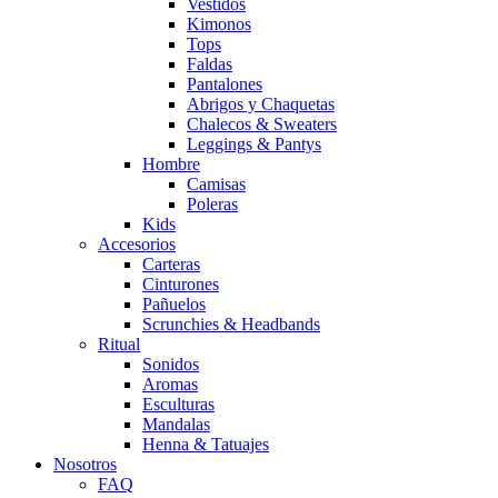
Vestidos
Kimonos
Tops
Faldas
Pantalones
Abrigos y Chaquetas
Chalecos & Sweaters
Leggings & Pantys
Hombre
Camisas
Poleras
Kids
Accesorios
Carteras
Cinturones
Pañuelos
Scrunchies & Headbands
Ritual
Sonidos
Aromas
Esculturas
Mandalas
Henna & Tatuajes
Nosotros
FAQ