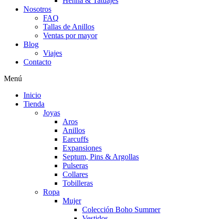
Henna & Tatuajes
Nosotros
FAQ
Tallas de Anillos
Ventas por mayor
Blog
Viajes
Contacto
Menú
Inicio
Tienda
Joyas
Aros
Anillos
Earcuffs
Expansiones
Septum, Pins & Argollas
Pulseras
Collares
Tobilleras
Ropa
Mujer
Colección Boho Summer
Vestidos