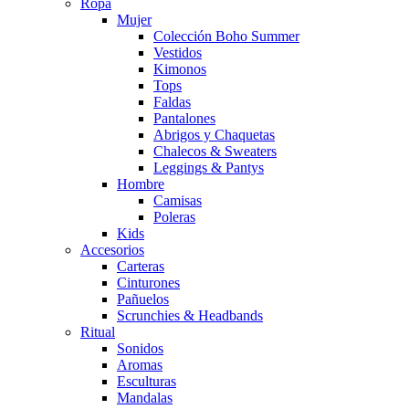
Ropa
Mujer
Colección Boho Summer
Vestidos
Kimonos
Tops
Faldas
Pantalones
Abrigos y Chaquetas
Chalecos & Sweaters
Leggings & Pantys
Hombre
Camisas
Poleras
Kids
Accesorios
Carteras
Cinturones
Pañuelos
Scrunchies & Headbands
Ritual
Sonidos
Aromas
Esculturas
Mandalas