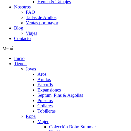
Henna & Tatuajes
Nosotros
FAQ
Tallas de Anillos
Ventas por mayor
Blog
Viajes
Contacto
Menú
Inicio
Tienda
Joyas
Aros
Anillos
Earcuffs
Expansiones
Septum, Pins & Argollas
Pulseras
Collares
Tobilleras
Ropa
Mujer
Colección Boho Summer