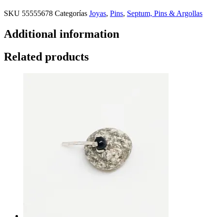
SKU
55555678
Categorías
Joyas
,
Pins
,
Septum, Pins & Argollas
Additional information
Related products