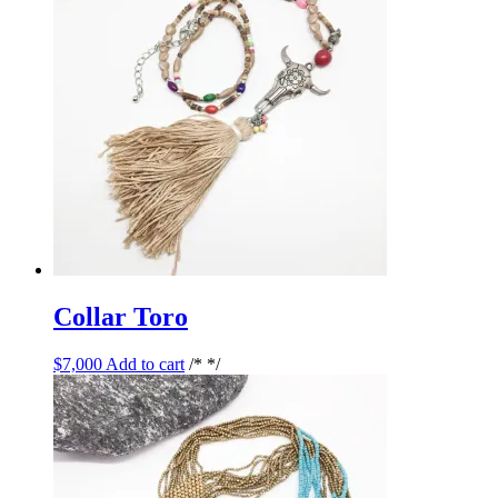
Collar Toro
$
7,000
Add to cart
/* */