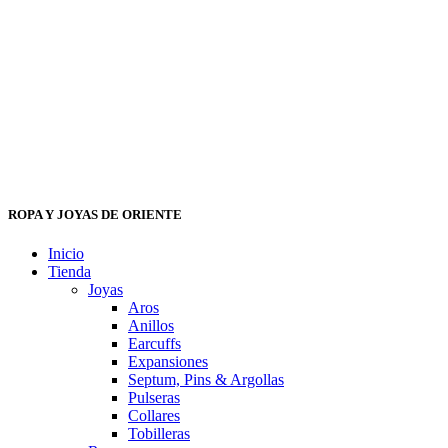
ROPA Y JOYAS DE ORIENTE
Inicio
Tienda
Joyas
Aros
Anillos
Earcuffs
Expansiones
Septum, Pins & Argollas
Pulseras
Collares
Tobilleras