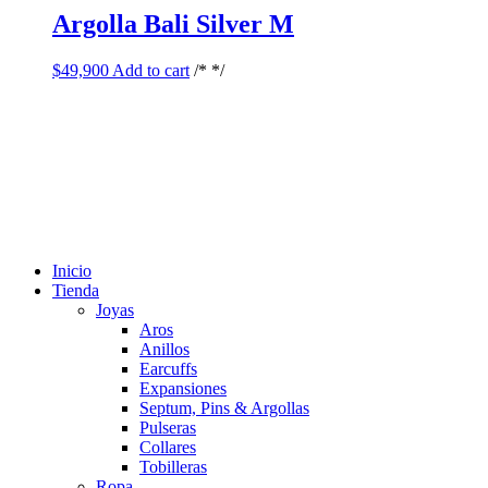
Argolla Bali Silver M
$
49,900
Add to cart
/* */
Inicio
Tienda
Joyas
Aros
Anillos
Earcuffs
Expansiones
Septum, Pins & Argollas
Pulseras
Collares
Tobilleras
Ropa