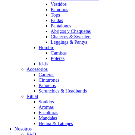
Vestidos
Kimonos
Tops
Faldas
Pantalones
Abrigos y Chaquetas
Chalecos & Sweaters
Leggings & Pantys
Hombre
Camisas
Poleras
Kids
Accesorios
Carteras
Cinturones
Pañuelos
Scrunchies & Headbands
Ritual
Sonidos
Aromas
Esculturas
Mandalas
Henna & Tatuajes
Nosotros
FAQ