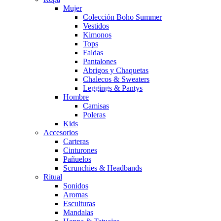
Mujer
Colección Boho Summer
Vestidos
Kimonos
Tops
Faldas
Pantalones
Abrigos y Chaquetas
Chalecos & Sweaters
Leggings & Pantys
Hombre
Camisas
Poleras
Kids
Accesorios
Carteras
Cinturones
Pañuelos
Scrunchies & Headbands
Ritual
Sonidos
Aromas
Esculturas
Mandalas