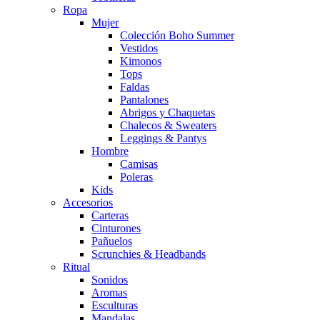
Ropa
Mujer
Colección Boho Summer
Vestidos
Kimonos
Tops
Faldas
Pantalones
Abrigos y Chaquetas
Chalecos & Sweaters
Leggings & Pantys
Hombre
Camisas
Poleras
Kids
Accesorios
Carteras
Cinturones
Pañuelos
Scrunchies & Headbands
Ritual
Sonidos
Aromas
Esculturas
Mandalas