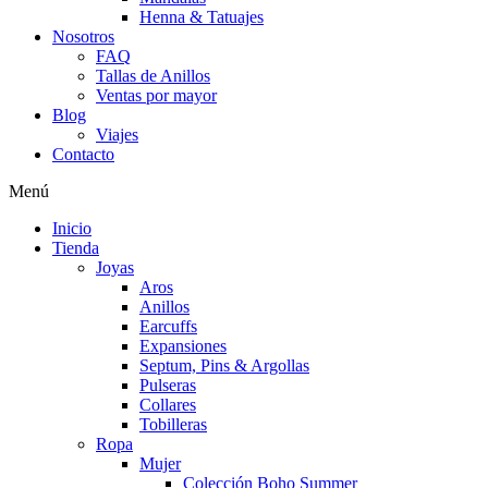
Henna & Tatuajes
Nosotros
FAQ
Tallas de Anillos
Ventas por mayor
Blog
Viajes
Contacto
Menú
Inicio
Tienda
Joyas
Aros
Anillos
Earcuffs
Expansiones
Septum, Pins & Argollas
Pulseras
Collares
Tobilleras
Ropa
Mujer
Colección Boho Summer