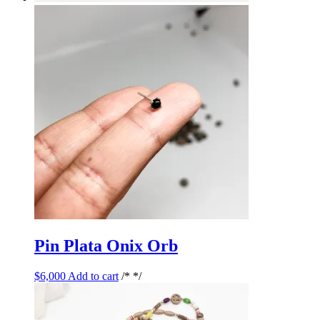
Pin Plata Onix Orb
$
6,000
Add to cart
/* */