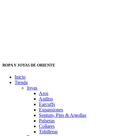
ROPA Y JOYAS DE ORIENTE
Inicio
Tienda
Joyas
Aros
Anillos
Earcuffs
Expansiones
Septum, Pins & Argollas
Pulseras
Collares
Tobilleras