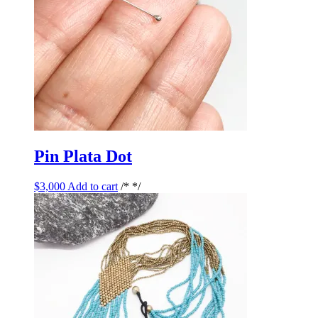
Pin Plata Dot
$
3,000
Add to cart
/* */