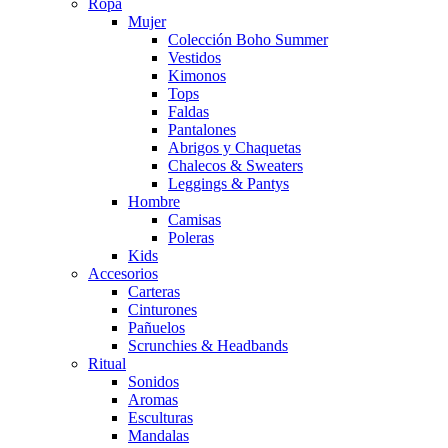
Ropa
Mujer
Colección Boho Summer
Vestidos
Kimonos
Tops
Faldas
Pantalones
Abrigos y Chaquetas
Chalecos & Sweaters
Leggings & Pantys
Hombre
Camisas
Poleras
Kids
Accesorios
Carteras
Cinturones
Pañuelos
Scrunchies & Headbands
Ritual
Sonidos
Aromas
Esculturas
Mandalas