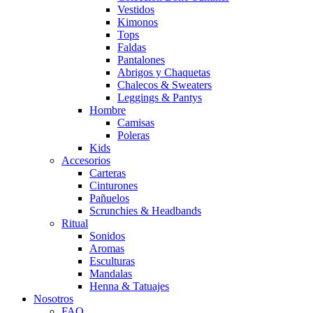
Vestidos
Kimonos
Tops
Faldas
Pantalones
Abrigos y Chaquetas
Chalecos & Sweaters
Leggings & Pantys
Hombre
Camisas
Poleras
Kids
Accesorios
Carteras
Cinturones
Pañuelos
Scrunchies & Headbands
Ritual
Sonidos
Aromas
Esculturas
Mandalas
Henna & Tatuajes
Nosotros
FAQ