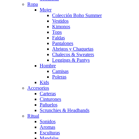
Ropa
Mujer
Colección Boho Summer
Vestidos
Kimonos
Tops
Faldas
Pantalones
Abrigos y Chaquetas
Chalecos & Sweaters
Leggings & Pantys
Hombre
Camisas
Poleras
Kids
Accesorios
Carteras
Cinturones
Pañuelos
Scrunchies & Headbands
Ritual
Sonidos
Aromas
Esculturas
Mandalas