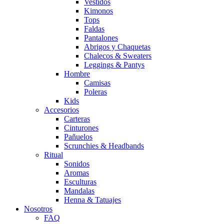
Vestidos
Kimonos
Tops
Faldas
Pantalones
Abrigos y Chaquetas
Chalecos & Sweaters
Leggings & Pantys
Hombre
Camisas
Poleras
Kids
Accesorios
Carteras
Cinturones
Pañuelos
Scrunchies & Headbands
Ritual
Sonidos
Aromas
Esculturas
Mandalas
Henna & Tatuajes
Nosotros
FAQ