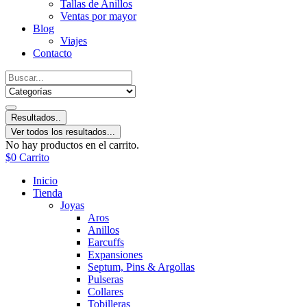
Tallas de Anillos
Ventas por mayor
Blog
Viajes
Contacto
Resultados..
Ver todos los resultados...
No hay productos en el carrito.
$
0
Carrito
Inicio
Tienda
Joyas
Aros
Anillos
Earcuffs
Expansiones
Septum, Pins & Argollas
Pulseras
Collares
Tobilleras