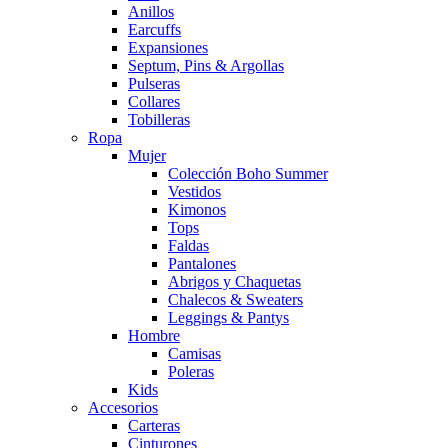
Anillos
Earcuffs
Expansiones
Septum, Pins & Argollas
Pulseras
Collares
Tobilleras
Ropa
Mujer
Colección Boho Summer
Vestidos
Kimonos
Tops
Faldas
Pantalones
Abrigos y Chaquetas
Chalecos & Sweaters
Leggings & Pantys
Hombre
Camisas
Poleras
Kids
Accesorios
Carteras
Cinturones