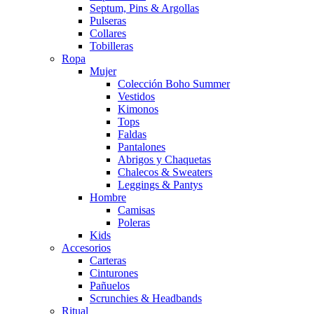
Septum, Pins & Argollas
Pulseras
Collares
Tobilleras
Ropa
Mujer
Colección Boho Summer
Vestidos
Kimonos
Tops
Faldas
Pantalones
Abrigos y Chaquetas
Chalecos & Sweaters
Leggings & Pantys
Hombre
Camisas
Poleras
Kids
Accesorios
Carteras
Cinturones
Pañuelos
Scrunchies & Headbands
Ritual