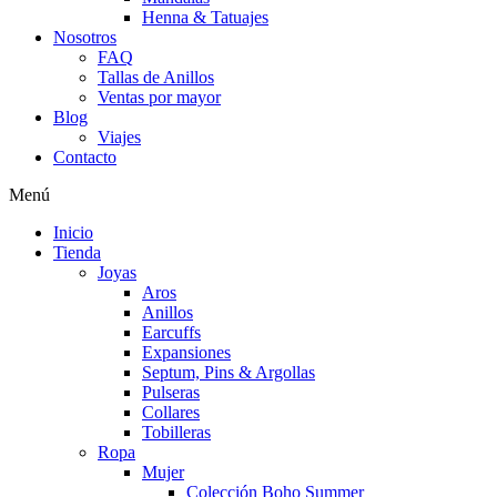
Henna & Tatuajes
Nosotros
FAQ
Tallas de Anillos
Ventas por mayor
Blog
Viajes
Contacto
Menú
Inicio
Tienda
Joyas
Aros
Anillos
Earcuffs
Expansiones
Septum, Pins & Argollas
Pulseras
Collares
Tobilleras
Ropa
Mujer
Colección Boho Summer