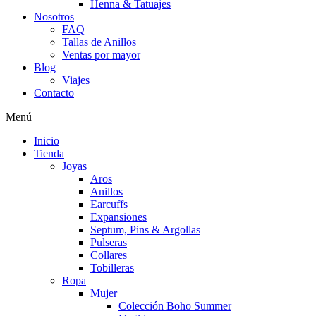
Henna & Tatuajes
Nosotros
FAQ
Tallas de Anillos
Ventas por mayor
Blog
Viajes
Contacto
Menú
Inicio
Tienda
Joyas
Aros
Anillos
Earcuffs
Expansiones
Septum, Pins & Argollas
Pulseras
Collares
Tobilleras
Ropa
Mujer
Colección Boho Summer