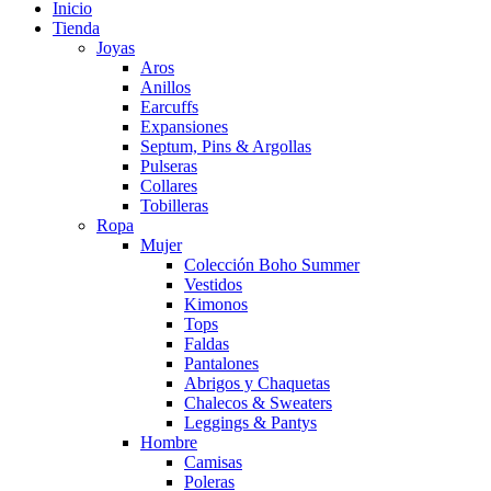
Inicio
Tienda
Joyas
Aros
Anillos
Earcuffs
Expansiones
Septum, Pins & Argollas
Pulseras
Collares
Tobilleras
Ropa
Mujer
Colección Boho Summer
Vestidos
Kimonos
Tops
Faldas
Pantalones
Abrigos y Chaquetas
Chalecos & Sweaters
Leggings & Pantys
Hombre
Camisas
Poleras