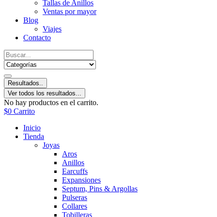
Tallas de Anillos
Ventas por mayor
Blog
Viajes
Contacto
Resultados..
Ver todos los resultados...
No hay productos en el carrito.
$
0
Carrito
Inicio
Tienda
Joyas
Aros
Anillos
Earcuffs
Expansiones
Septum, Pins & Argollas
Pulseras
Collares
Tobilleras