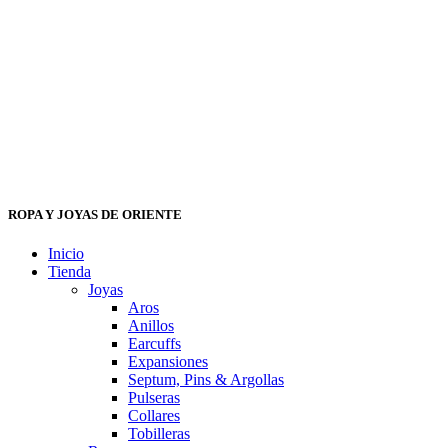
ROPA Y JOYAS DE ORIENTE
Inicio
Tienda
Joyas
Aros
Anillos
Earcuffs
Expansiones
Septum, Pins & Argollas
Pulseras
Collares
Tobilleras