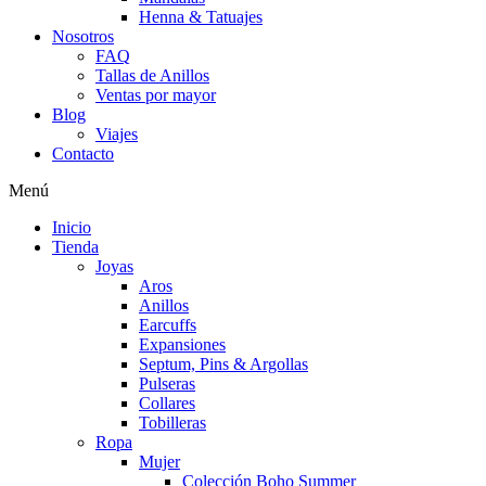
Henna & Tatuajes
Nosotros
FAQ
Tallas de Anillos
Ventas por mayor
Blog
Viajes
Contacto
Menú
Inicio
Tienda
Joyas
Aros
Anillos
Earcuffs
Expansiones
Septum, Pins & Argollas
Pulseras
Collares
Tobilleras
Ropa
Mujer
Colección Boho Summer