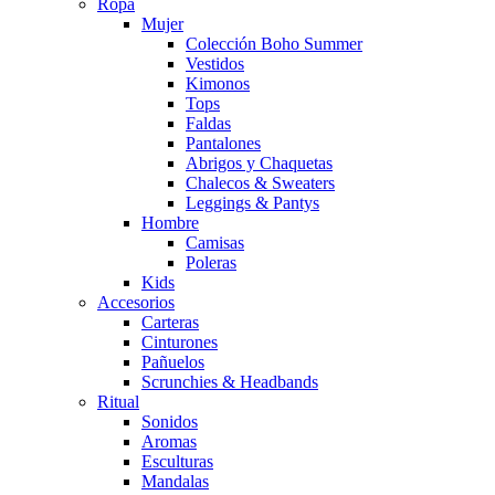
Ropa
Mujer
Colección Boho Summer
Vestidos
Kimonos
Tops
Faldas
Pantalones
Abrigos y Chaquetas
Chalecos & Sweaters
Leggings & Pantys
Hombre
Camisas
Poleras
Kids
Accesorios
Carteras
Cinturones
Pañuelos
Scrunchies & Headbands
Ritual
Sonidos
Aromas
Esculturas
Mandalas