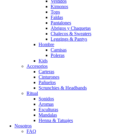
Vestidos
Kimonos
Tops
Faldas
Pantalones
Abrigos y Chaquetas
Chalecos & Sweaters
Leggings & Pantys
Hombre
Camisas
Poleras
Kids
Accesorios
Carteras
Cinturones
Pañuelos
Scrunchies & Headbands
Ritual
Sonidos
Aromas
Esculturas
Mandalas
Henna & Tatuajes
Nosotros
FAQ