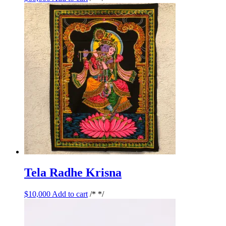
Tela Radhe Krisna
$
10,000
Add to cart
/* */