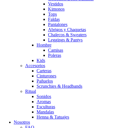
Vestidos
Kimonos
Tops
Faldas
Pantalones
Abrigos y Chaquetas
Chalecos & Sweaters
Leggings & Pantys
Hombre
Camisas
Poleras
Kids
Accesorios
Carteras
Cinturones
Pañuelos
Scrunchies & Headbands
Ritual
Sonidos
Aromas
Esculturas
Mandalas
Henna & Tatuajes
Nosotros
FAQ