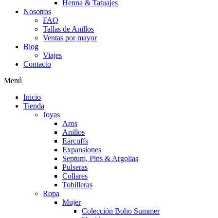
Henna & Tatuajes
Nosotros
FAQ
Tallas de Anillos
Ventas por mayor
Blog
Viajes
Contacto
Menú
Inicio
Tienda
Joyas
Aros
Anillos
Earcuffs
Expansiones
Septum, Pins & Argollas
Pulseras
Collares
Tobilleras
Ropa
Mujer
Colección Boho Summer