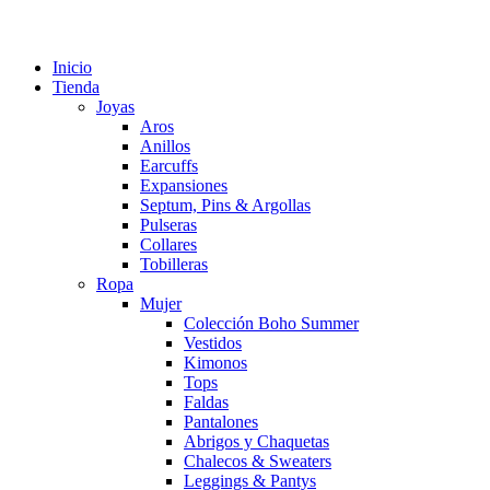
Inicio
Tienda
Joyas
Aros
Anillos
Earcuffs
Expansiones
Septum, Pins & Argollas
Pulseras
Collares
Tobilleras
Ropa
Mujer
Colección Boho Summer
Vestidos
Kimonos
Tops
Faldas
Pantalones
Abrigos y Chaquetas
Chalecos & Sweaters
Leggings & Pantys