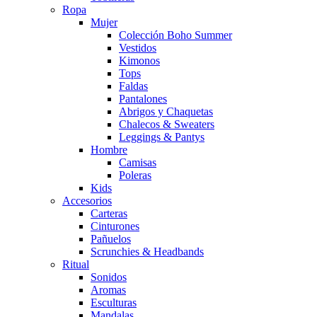
Ropa
Mujer
Colección Boho Summer
Vestidos
Kimonos
Tops
Faldas
Pantalones
Abrigos y Chaquetas
Chalecos & Sweaters
Leggings & Pantys
Hombre
Camisas
Poleras
Kids
Accesorios
Carteras
Cinturones
Pañuelos
Scrunchies & Headbands
Ritual
Sonidos
Aromas
Esculturas
Mandalas