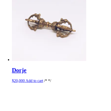
Dorje
$
20,000
Add to cart
/* */