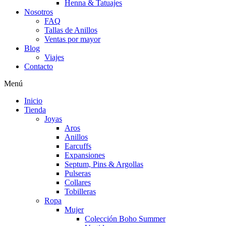
Henna & Tatuajes
Nosotros
FAQ
Tallas de Anillos
Ventas por mayor
Blog
Viajes
Contacto
Menú
Inicio
Tienda
Joyas
Aros
Anillos
Earcuffs
Expansiones
Septum, Pins & Argollas
Pulseras
Collares
Tobilleras
Ropa
Mujer
Colección Boho Summer