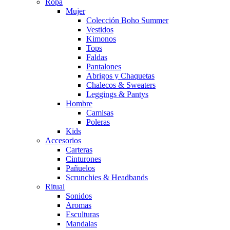
Ropa
Mujer
Colección Boho Summer
Vestidos
Kimonos
Tops
Faldas
Pantalones
Abrigos y Chaquetas
Chalecos & Sweaters
Leggings & Pantys
Hombre
Camisas
Poleras
Kids
Accesorios
Carteras
Cinturones
Pañuelos
Scrunchies & Headbands
Ritual
Sonidos
Aromas
Esculturas
Mandalas