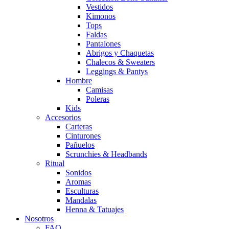
Vestidos
Kimonos
Tops
Faldas
Pantalones
Abrigos y Chaquetas
Chalecos & Sweaters
Leggings & Pantys
Hombre
Camisas
Poleras
Kids
Accesorios
Carteras
Cinturones
Pañuelos
Scrunchies & Headbands
Ritual
Sonidos
Aromas
Esculturas
Mandalas
Henna & Tatuajes
Nosotros
FAQ