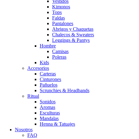
Vestidos
Kimonos
Tops
Faldas
Pantalones
Abrigos y Chaquetas
Chalecos & Sweaters
Leggings & Pantys
Hombre
Camisas
Poleras
Kids
Accesorios
Carteras
Cinturones
Pañuelos
Scrunchies & Headbands
Ritual
Sonidos
Aromas
Esculturas
Mandalas
Henna & Tatuajes
Nosotros
FAQ