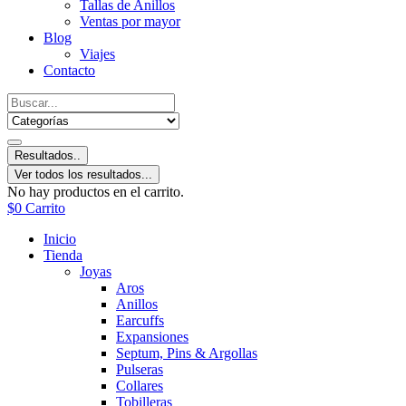
Tallas de Anillos
Ventas por mayor
Blog
Viajes
Contacto
Resultados..
Ver todos los resultados...
No hay productos en el carrito.
$
0
Carrito
Inicio
Tienda
Joyas
Aros
Anillos
Earcuffs
Expansiones
Septum, Pins & Argollas
Pulseras
Collares
Tobilleras