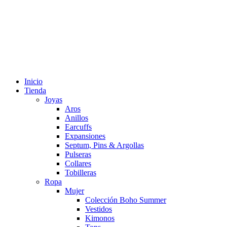
Inicio
Tienda
Joyas
Aros
Anillos
Earcuffs
Expansiones
Septum, Pins & Argollas
Pulseras
Collares
Tobilleras
Ropa
Mujer
Colección Boho Summer
Vestidos
Kimonos