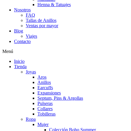
Henna & Tatuajes
Nosotros
FAQ
Tallas de Anillos
Ventas por mayor
Blog
Viajes
Contacto
Menú
Inicio
Tienda
Joyas
Aros
Anillos
Earcuffs
Expansiones
Septum, Pins & Argollas
Pulseras
Collares
Tobilleras
Ropa
Mujer
Colección Boho Summer