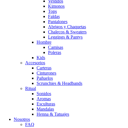
Vestidos
Kimonos
Tops
Faldas
Pantalones
Abrigos y Chaquetas
Chalecos & Sweaters
Leggings & Pantys
Hombre
Camisas
Poleras
Kids
Accesorios
Carteras
Cinturones
Pañuelos
Scrunchies & Headbands
Ritual
Sonidos
Aromas
Esculturas
Mandalas
Henna & Tatuajes
Nosotros
FAQ