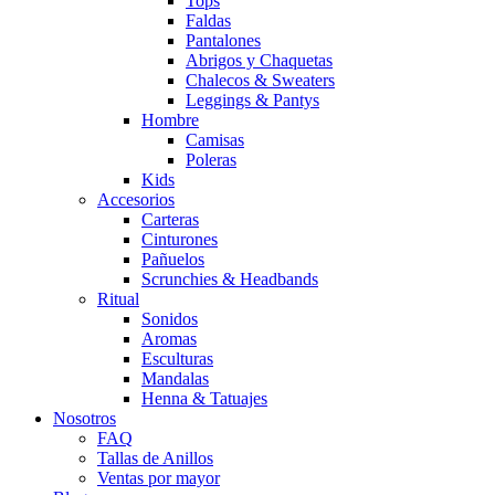
Tops
Faldas
Pantalones
Abrigos y Chaquetas
Chalecos & Sweaters
Leggings & Pantys
Hombre
Camisas
Poleras
Kids
Accesorios
Carteras
Cinturones
Pañuelos
Scrunchies & Headbands
Ritual
Sonidos
Aromas
Esculturas
Mandalas
Henna & Tatuajes
Nosotros
FAQ
Tallas de Anillos
Ventas por mayor