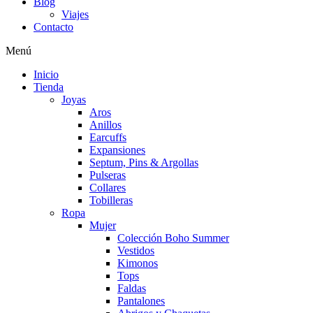
Blog
Viajes
Contacto
Menú
Inicio
Tienda
Joyas
Aros
Anillos
Earcuffs
Expansiones
Septum, Pins & Argollas
Pulseras
Collares
Tobilleras
Ropa
Mujer
Colección Boho Summer
Vestidos
Kimonos
Tops
Faldas
Pantalones