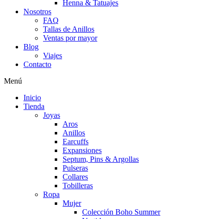
Henna & Tatuajes
Nosotros
FAQ
Tallas de Anillos
Ventas por mayor
Blog
Viajes
Contacto
Menú
Inicio
Tienda
Joyas
Aros
Anillos
Earcuffs
Expansiones
Septum, Pins & Argollas
Pulseras
Collares
Tobilleras
Ropa
Mujer
Colección Boho Summer