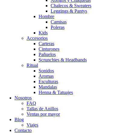
Abrigos y Chaquetas
Chalecos & Sweaters
Leggings & Pantys
Hombre
Camisas
Poleras
Kids
Accesorios
Carteras
Cinturones
Pañuelos
Scrunchies & Headbands
Ritual
Sonidos
Aromas
Esculturas
Mandalas
Henna & Tatuajes
Nosotros
FAQ
Tallas de Anillos
Ventas por mayor
Blog
Viajes
Contacto