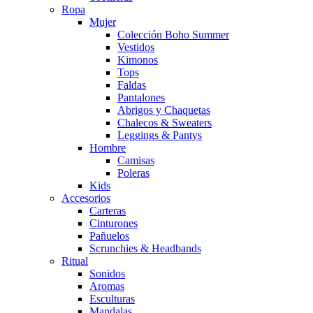
Ropa
Mujer
Colección Boho Summer
Vestidos
Kimonos
Tops
Faldas
Pantalones
Abrigos y Chaquetas
Chalecos & Sweaters
Leggings & Pantys
Hombre
Camisas
Poleras
Kids
Accesorios
Carteras
Cinturones
Pañuelos
Scrunchies & Headbands
Ritual
Sonidos
Aromas
Esculturas
Mandalas