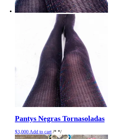
Pantys Negras Tornasoladas
$
3,000
Add to cart
/* */