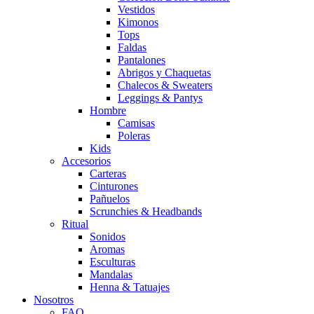
Vestidos
Kimonos
Tops
Faldas
Pantalones
Abrigos y Chaquetas
Chalecos & Sweaters
Leggings & Pantys
Hombre
Camisas
Poleras
Kids
Accesorios
Carteras
Cinturones
Pañuelos
Scrunchies & Headbands
Ritual
Sonidos
Aromas
Esculturas
Mandalas
Henna & Tatuajes
Nosotros
FAQ