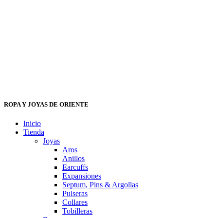
ROPA Y JOYAS DE ORIENTE
Inicio
Tienda
Joyas
Aros
Anillos
Earcuffs
Expansiones
Septum, Pins & Argollas
Pulseras
Collares
Tobilleras