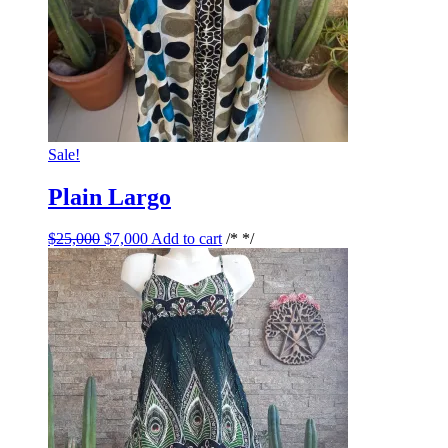
Sale!
Plain Largo
$
25,000
$
7,000
Add to cart
/* */