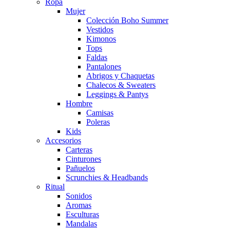
Ropa
Mujer
Colección Boho Summer
Vestidos
Kimonos
Tops
Faldas
Pantalones
Abrigos y Chaquetas
Chalecos & Sweaters
Leggings & Pantys
Hombre
Camisas
Poleras
Kids
Accesorios
Carteras
Cinturones
Pañuelos
Scrunchies & Headbands
Ritual
Sonidos
Aromas
Esculturas
Mandalas