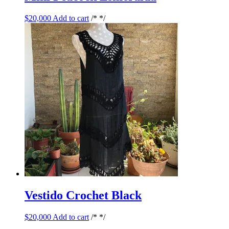
$
20,000
Add to cart
/* */
Vestido Crochet Black
$
20,000
Add to cart
/* */