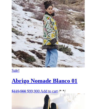
Sale!
Abrigo Nomade Blanco 01
$
119,900
$
99,900
Add to cart
/* */