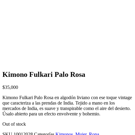
Kimono Fulkari Palo Rosa
$
35,000
Kimono Fulkari Palo Rosa en algodón liviano con ese toque vintage
que caracteriza a las prendas de India. Tejido a mano en los
mercados de India, es suave y transpirable como el aire del desierto.
Úsalo abierto para un efecto envolvente y bohemio.
Out of stock
SKU
10012028
Categorías
Kimonos
,
Mujer
,
Ropa