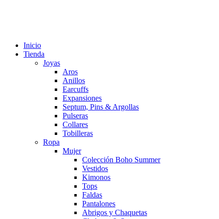
Inicio
Tienda
Joyas
Aros
Anillos
Earcuffs
Expansiones
Septum, Pins & Argollas
Pulseras
Collares
Tobilleras
Ropa
Mujer
Colección Boho Summer
Vestidos
Kimonos
Tops
Faldas
Pantalones
Abrigos y Chaquetas