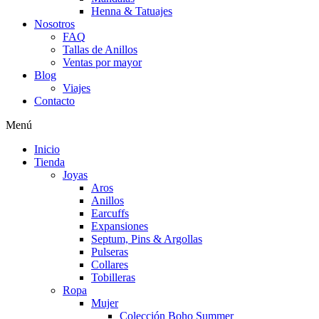
Henna & Tatuajes
Nosotros
FAQ
Tallas de Anillos
Ventas por mayor
Blog
Viajes
Contacto
Menú
Inicio
Tienda
Joyas
Aros
Anillos
Earcuffs
Expansiones
Septum, Pins & Argollas
Pulseras
Collares
Tobilleras
Ropa
Mujer
Colección Boho Summer