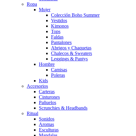
Ropa
Mujer
Colección Boho Summer
Vestidos
Kimonos
Tops
Faldas
Pantalones
Abrigos y Chaquetas
Chalecos & Sweaters
Leggings & Pantys
Hombre
Camisas
Poleras
Kids
Accesorios
Carteras
Cinturones
Pañuelos
Scrunchies & Headbands
Ritual
Sonidos
Aromas
Esculturas
Mandalas