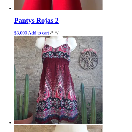
Pantys Rojas 2
$
3,000
Add to cart
/* */