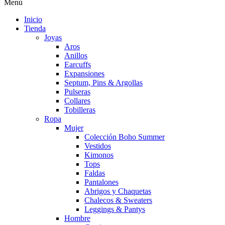
Menú
Inicio
Tienda
Joyas
Aros
Anillos
Earcuffs
Expansiones
Septum, Pins & Argollas
Pulseras
Collares
Tobilleras
Ropa
Mujer
Colección Boho Summer
Vestidos
Kimonos
Tops
Faldas
Pantalones
Abrigos y Chaquetas
Chalecos & Sweaters
Leggings & Pantys
Hombre