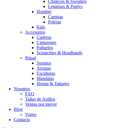
Chalecos & Sweaters
Leggings & Pantys
Hombre
Camisas
Poleras
Kids
Accesorios
Carteras
Cinturones
Pañuelos
Scrunchies & Headbands
Ritual
Sonidos
Aromas
Esculturas
Mandalas
Henna & Tatuajes
Nosotros
FAQ
Tallas de Anillos
Ventas por mayor
Blog
Viajes
Contacto