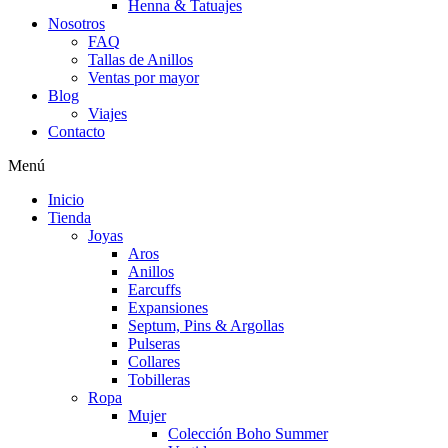
Henna & Tatuajes
Nosotros
FAQ
Tallas de Anillos
Ventas por mayor
Blog
Viajes
Contacto
Menú
Inicio
Tienda
Joyas
Aros
Anillos
Earcuffs
Expansiones
Septum, Pins & Argollas
Pulseras
Collares
Tobilleras
Ropa
Mujer
Colección Boho Summer