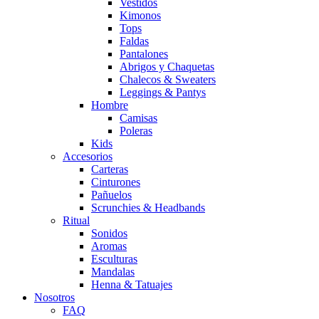
Vestidos
Kimonos
Tops
Faldas
Pantalones
Abrigos y Chaquetas
Chalecos & Sweaters
Leggings & Pantys
Hombre
Camisas
Poleras
Kids
Accesorios
Carteras
Cinturones
Pañuelos
Scrunchies & Headbands
Ritual
Sonidos
Aromas
Esculturas
Mandalas
Henna & Tatuajes
Nosotros
FAQ