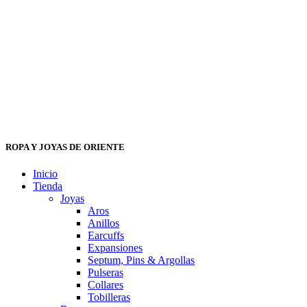
ROPA Y JOYAS DE ORIENTE
Inicio
Tienda
Joyas
Aros
Anillos
Earcuffs
Expansiones
Septum, Pins & Argollas
Pulseras
Collares
Tobilleras