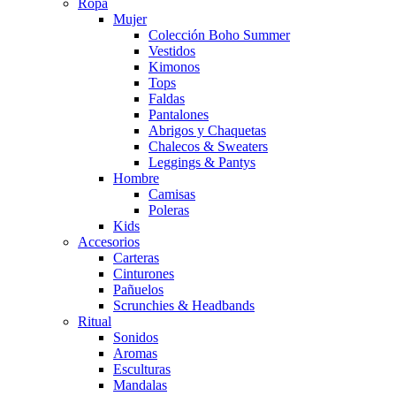
Ropa
Mujer
Colección Boho Summer
Vestidos
Kimonos
Tops
Faldas
Pantalones
Abrigos y Chaquetas
Chalecos & Sweaters
Leggings & Pantys
Hombre
Camisas
Poleras
Kids
Accesorios
Carteras
Cinturones
Pañuelos
Scrunchies & Headbands
Ritual
Sonidos
Aromas
Esculturas
Mandalas