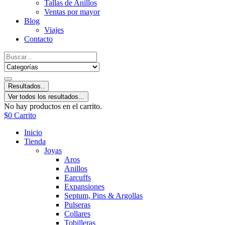
Tallas de Anillos
Ventas por mayor
Blog
Viajes
Contacto
Resultados..
Ver todos los resultados...
No hay productos en el carrito.
$
0
Carrito
Inicio
Tienda
Joyas
Aros
Anillos
Earcuffs
Expansiones
Septum, Pins & Argollas
Pulseras
Collares
Tobilleras