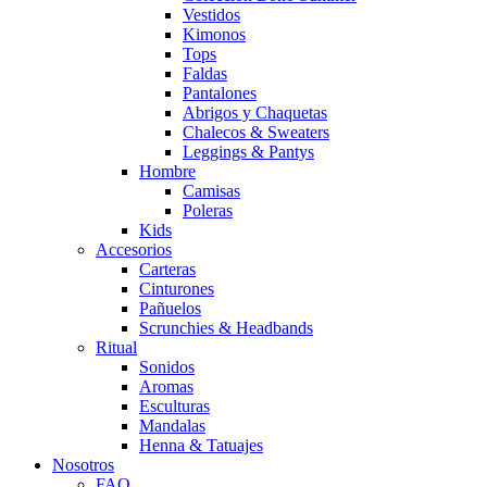
Vestidos
Kimonos
Tops
Faldas
Pantalones
Abrigos y Chaquetas
Chalecos & Sweaters
Leggings & Pantys
Hombre
Camisas
Poleras
Kids
Accesorios
Carteras
Cinturones
Pañuelos
Scrunchies & Headbands
Ritual
Sonidos
Aromas
Esculturas
Mandalas
Henna & Tatuajes
Nosotros
FAQ