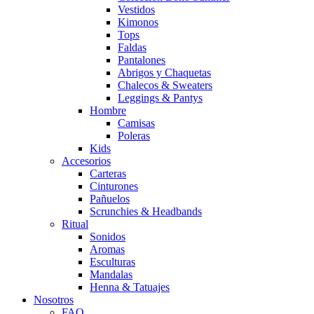
Vestidos
Kimonos
Tops
Faldas
Pantalones
Abrigos y Chaquetas
Chalecos & Sweaters
Leggings & Pantys
Hombre
Camisas
Poleras
Kids
Accesorios
Carteras
Cinturones
Pañuelos
Scrunchies & Headbands
Ritual
Sonidos
Aromas
Esculturas
Mandalas
Henna & Tatuajes
Nosotros
FAQ