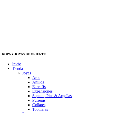
ROPA Y JOYAS DE ORIENTE
Inicio
Tienda
Joyas
Aros
Anillos
Earcuffs
Expansiones
Septum, Pins & Argollas
Pulseras
Collares
Tobilleras