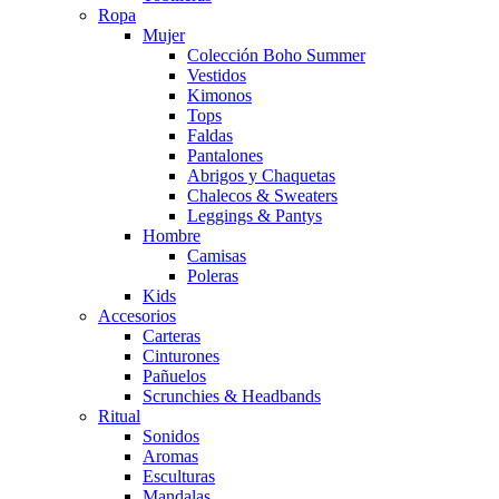
Ropa
Mujer
Colección Boho Summer
Vestidos
Kimonos
Tops
Faldas
Pantalones
Abrigos y Chaquetas
Chalecos & Sweaters
Leggings & Pantys
Hombre
Camisas
Poleras
Kids
Accesorios
Carteras
Cinturones
Pañuelos
Scrunchies & Headbands
Ritual
Sonidos
Aromas
Esculturas
Mandalas