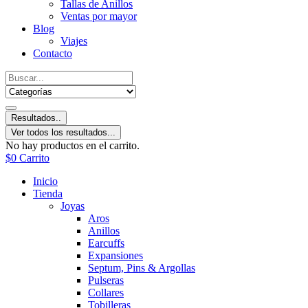
Tallas de Anillos
Ventas por mayor
Blog
Viajes
Contacto
Resultados..
Ver todos los resultados...
No hay productos en el carrito.
$
0
Carrito
Inicio
Tienda
Joyas
Aros
Anillos
Earcuffs
Expansiones
Septum, Pins & Argollas
Pulseras
Collares
Tobilleras