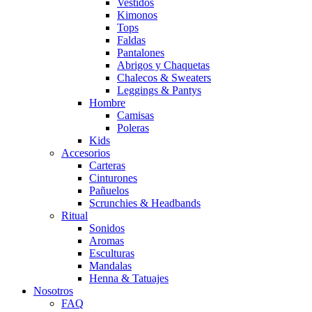
Vestidos
Kimonos
Tops
Faldas
Pantalones
Abrigos y Chaquetas
Chalecos & Sweaters
Leggings & Pantys
Hombre
Camisas
Poleras
Kids
Accesorios
Carteras
Cinturones
Pañuelos
Scrunchies & Headbands
Ritual
Sonidos
Aromas
Esculturas
Mandalas
Henna & Tatuajes
Nosotros
FAQ