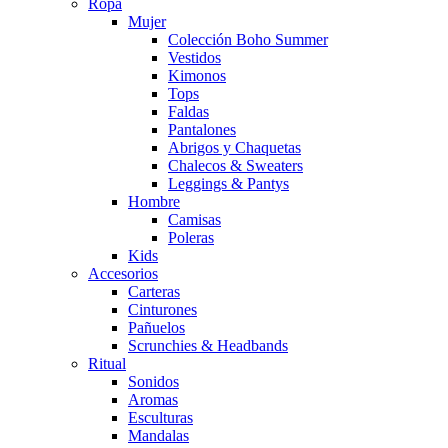
Ropa
Mujer
Colección Boho Summer
Vestidos
Kimonos
Tops
Faldas
Pantalones
Abrigos y Chaquetas
Chalecos & Sweaters
Leggings & Pantys
Hombre
Camisas
Poleras
Kids
Accesorios
Carteras
Cinturones
Pañuelos
Scrunchies & Headbands
Ritual
Sonidos
Aromas
Esculturas
Mandalas