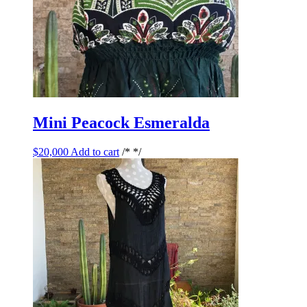
Mini Peacock Esmeralda
$
20,000
Add to cart
/* */