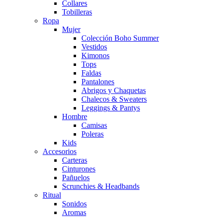
Collares
Tobilleras
Ropa
Mujer
Colección Boho Summer
Vestidos
Kimonos
Tops
Faldas
Pantalones
Abrigos y Chaquetas
Chalecos & Sweaters
Leggings & Pantys
Hombre
Camisas
Poleras
Kids
Accesorios
Carteras
Cinturones
Pañuelos
Scrunchies & Headbands
Ritual
Sonidos
Aromas