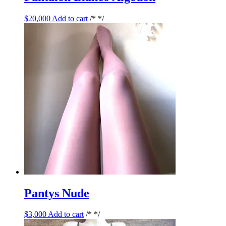
$
20,000
Add to cart
/* */
Pantys Nude
$
3,000
Add to cart
/* */