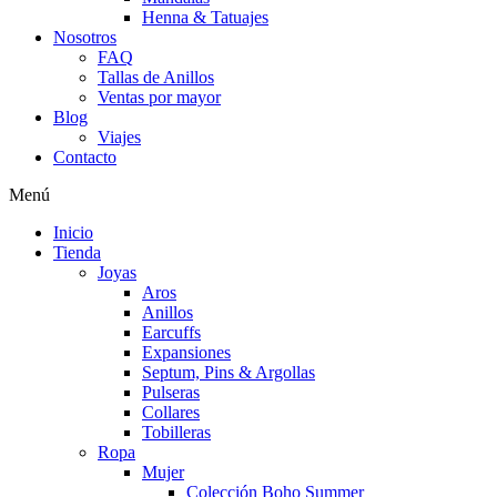
Henna & Tatuajes
Nosotros
FAQ
Tallas de Anillos
Ventas por mayor
Blog
Viajes
Contacto
Menú
Inicio
Tienda
Joyas
Aros
Anillos
Earcuffs
Expansiones
Septum, Pins & Argollas
Pulseras
Collares
Tobilleras
Ropa
Mujer
Colección Boho Summer