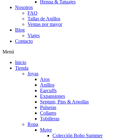
Henna & Tatuajes
Nosotros
FAQ
Tallas de Anillos
Ventas por mayor
Blog
Viajes
Contacto
Menú
Inicio
Tienda
Joyas
Aros
Anillos
Earcuffs
Expansiones
Septum, Pins & Argollas
Pulseras
Collares
Tobilleras
Ropa
Mujer
Colección Boho Summer