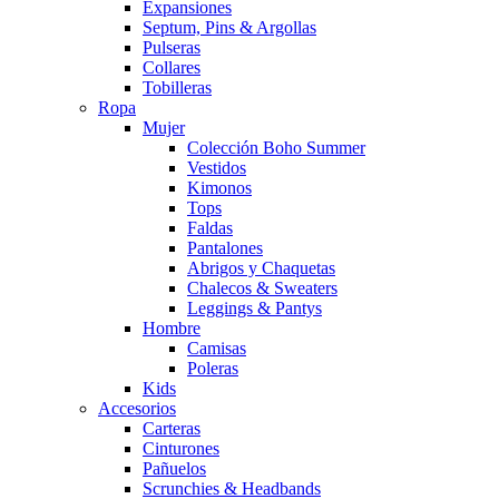
Expansiones
Septum, Pins & Argollas
Pulseras
Collares
Tobilleras
Ropa
Mujer
Colección Boho Summer
Vestidos
Kimonos
Tops
Faldas
Pantalones
Abrigos y Chaquetas
Chalecos & Sweaters
Leggings & Pantys
Hombre
Camisas
Poleras
Kids
Accesorios
Carteras
Cinturones
Pañuelos
Scrunchies & Headbands