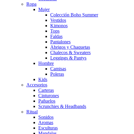
Ropa
Mujer
Colección Boho Summer
Vestidos
Kimonos
Tops
Faldas
Pantalones
Abrigos y Chaquetas
Chalecos & Sweaters
Leggings & Pantys
Hombre
Camisas
Poleras
Kids
Accesorios
Carteras
Cinturones
Pañuelos
Scrunchies & Headbands
Ritual
Sonidos
Aromas
Esculturas
Mandalas