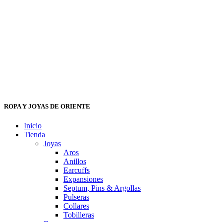
ROPA Y JOYAS DE ORIENTE
Inicio
Tienda
Joyas
Aros
Anillos
Earcuffs
Expansiones
Septum, Pins & Argollas
Pulseras
Collares
Tobilleras