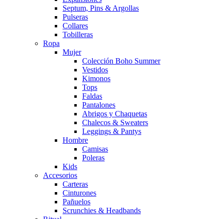
Septum, Pins & Argollas
Pulseras
Collares
Tobilleras
Ropa
Mujer
Colección Boho Summer
Vestidos
Kimonos
Tops
Faldas
Pantalones
Abrigos y Chaquetas
Chalecos & Sweaters
Leggings & Pantys
Hombre
Camisas
Poleras
Kids
Accesorios
Carteras
Cinturones
Pañuelos
Scrunchies & Headbands