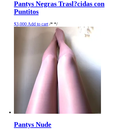
Pantys Negras Trasl?cidas con
Puntitos
$
3,000
Add to cart
/* */
Pantys Nude