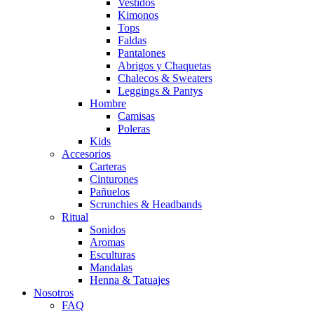
Vestidos
Kimonos
Tops
Faldas
Pantalones
Abrigos y Chaquetas
Chalecos & Sweaters
Leggings & Pantys
Hombre
Camisas
Poleras
Kids
Accesorios
Carteras
Cinturones
Pañuelos
Scrunchies & Headbands
Ritual
Sonidos
Aromas
Esculturas
Mandalas
Henna & Tatuajes
Nosotros
FAQ