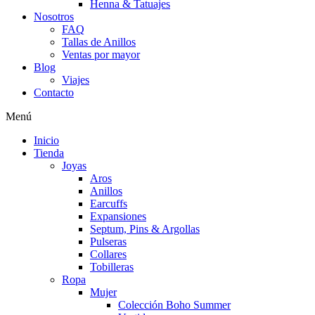
Henna & Tatuajes
Nosotros
FAQ
Tallas de Anillos
Ventas por mayor
Blog
Viajes
Contacto
Menú
Inicio
Tienda
Joyas
Aros
Anillos
Earcuffs
Expansiones
Septum, Pins & Argollas
Pulseras
Collares
Tobilleras
Ropa
Mujer
Colección Boho Summer