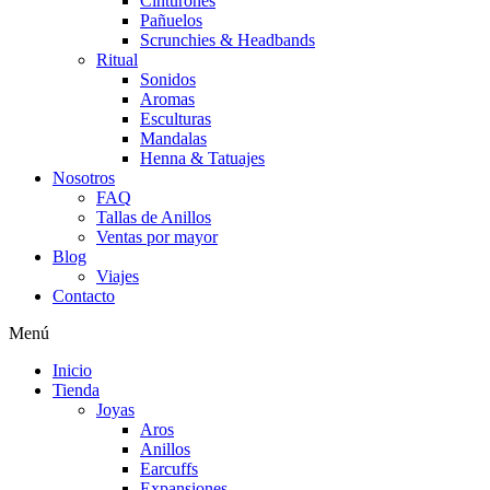
Cinturones
Pañuelos
Scrunchies & Headbands
Ritual
Sonidos
Aromas
Esculturas
Mandalas
Henna & Tatuajes
Nosotros
FAQ
Tallas de Anillos
Ventas por mayor
Blog
Viajes
Contacto
Menú
Inicio
Tienda
Joyas
Aros
Anillos
Earcuffs
Expansiones