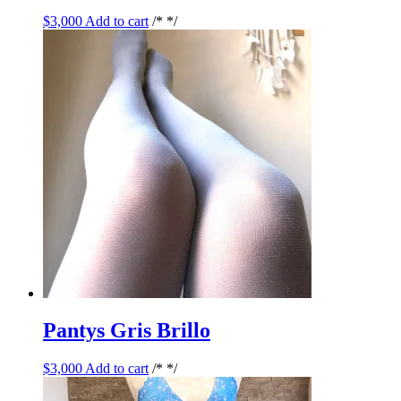
$
3,000
Add to cart
/* */
Pantys Gris Brillo
$
3,000
Add to cart
/* */