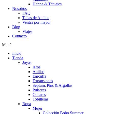
Henna & Tatuajes
Nosotros
FAQ
Tallas de Anillos
Ventas por mayor
Blog
Viajes
Contacto
Menú
Inicio
Tienda
Joyas
Aros
Anillos
Earcuffs
Expansiones
Septum, Pins & Argollas
Pulseras
Collares
Tobilleras
Ropa
Mujer
Colección Boho Summer