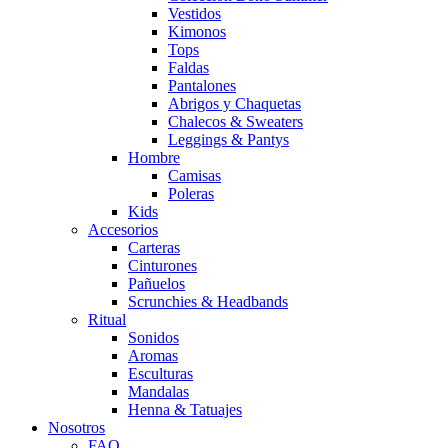
Vestidos
Kimonos
Tops
Faldas
Pantalones
Abrigos y Chaquetas
Chalecos & Sweaters
Leggings & Pantys
Hombre
Camisas
Poleras
Kids
Accesorios
Carteras
Cinturones
Pañuelos
Scrunchies & Headbands
Ritual
Sonidos
Aromas
Esculturas
Mandalas
Henna & Tatuajes
Nosotros
FAQ