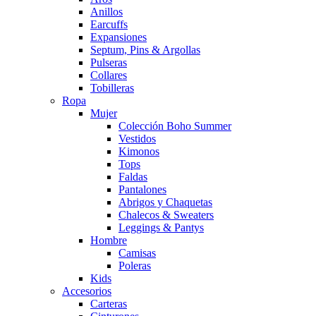
Anillos
Earcuffs
Expansiones
Septum, Pins & Argollas
Pulseras
Collares
Tobilleras
Ropa
Mujer
Colección Boho Summer
Vestidos
Kimonos
Tops
Faldas
Pantalones
Abrigos y Chaquetas
Chalecos & Sweaters
Leggings & Pantys
Hombre
Camisas
Poleras
Kids
Accesorios
Carteras