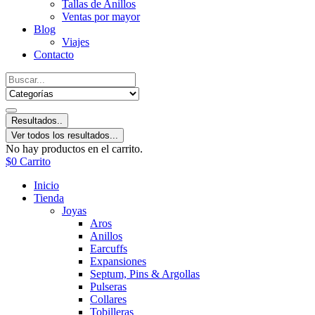
Tallas de Anillos
Ventas por mayor
Blog
Viajes
Contacto
Resultados..
Ver todos los resultados...
No hay productos en el carrito.
$
0
Carrito
Inicio
Tienda
Joyas
Aros
Anillos
Earcuffs
Expansiones
Septum, Pins & Argollas
Pulseras
Collares
Tobilleras