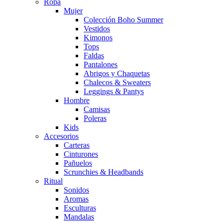
Ropa
Mujer
Colección Boho Summer
Vestidos
Kimonos
Tops
Faldas
Pantalones
Abrigos y Chaquetas
Chalecos & Sweaters
Leggings & Pantys
Hombre
Camisas
Poleras
Kids
Accesorios
Carteras
Cinturones
Pañuelos
Scrunchies & Headbands
Ritual
Sonidos
Aromas
Esculturas
Mandalas