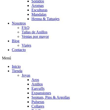
Sonidos
Aromas
Esculturas
Mandalas
Henna & Tatuajes
Nosotros
FAQ
Tallas de Anillos
Ventas por mayor
Blog
Viajes
Contacto
Menú
Inicio
Tienda
Joyas
Aros
Anillos
Earcuffs
Expansiones
Septum, Pins & Argollas
Pulseras
Collares