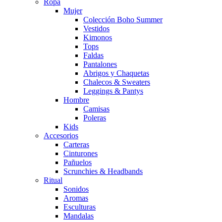
Ropa
Mujer
Colección Boho Summer
Vestidos
Kimonos
Tops
Faldas
Pantalones
Abrigos y Chaquetas
Chalecos & Sweaters
Leggings & Pantys
Hombre
Camisas
Poleras
Kids
Accesorios
Carteras
Cinturones
Pañuelos
Scrunchies & Headbands
Ritual
Sonidos
Aromas
Esculturas
Mandalas