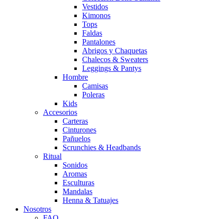
Vestidos
Kimonos
Tops
Faldas
Pantalones
Abrigos y Chaquetas
Chalecos & Sweaters
Leggings & Pantys
Hombre
Camisas
Poleras
Kids
Accesorios
Carteras
Cinturones
Pañuelos
Scrunchies & Headbands
Ritual
Sonidos
Aromas
Esculturas
Mandalas
Henna & Tatuajes
Nosotros
FAQ