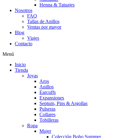
Henna & Tatuajes
Nosotros
FAQ
Tallas de Anillos
Ventas por mayor
Blog
Viajes
Contacto
Menú
Inicio
Tienda
Joyas
Aros
Anillos
Earcuffs
Expansiones
Septum, Pins & Argollas
Pulseras
Collares
Tobilleras
Ropa
Mujer
Colección Boho Summer