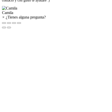
contacto y con gusto te ayudaré :)
Camila
×
¿Tienes alguna pregunta?