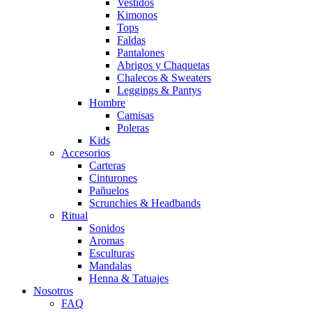
Vestidos
Kimonos
Tops
Faldas
Pantalones
Abrigos y Chaquetas
Chalecos & Sweaters
Leggings & Pantys
Hombre
Camisas
Poleras
Kids
Accesorios
Carteras
Cinturones
Pañuelos
Scrunchies & Headbands
Ritual
Sonidos
Aromas
Esculturas
Mandalas
Henna & Tatuajes
Nosotros
FAQ