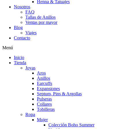
Henna & Tatuajes
Nosotros
FAQ
Tallas de Anillos
Ventas por mayor
Blog
Viajes
Contacto
Menú
Inicio
Tienda
Joyas
Aros
Anillos
Earcuffs
Expansiones
Septum, Pins & Argollas
Pulseras
Collares
Tobilleras
Ropa
Mujer
Colección Boho Summer