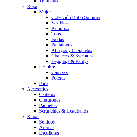
Tobilleras
Ropa
Mujer
Colección Boho Summer
Vestidos
Kimonos
Tops
Faldas
Pantalones
Abrigos y Chaquetas
Chalecos & Sweaters
Leggings & Pantys
Hombre
Camisas
Poleras
Kids
Accesorios
Carteras
Cinturones
Pañuelos
Scrunchies & Headbands
Ritual
Sonidos
Aromas
Esculturas