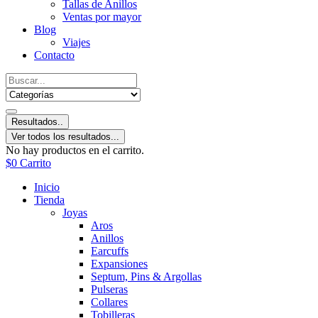
Tallas de Anillos
Ventas por mayor
Blog
Viajes
Contacto
Resultados..
Ver todos los resultados...
No hay productos en el carrito.
$
0
Carrito
Inicio
Tienda
Joyas
Aros
Anillos
Earcuffs
Expansiones
Septum, Pins & Argollas
Pulseras
Collares
Tobilleras