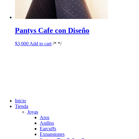
Pantys Cafe con Diseño
$
3,000
Add to cart
/* */
Inicio
Tienda
Joyas
Aros
Anillos
Earcuffs
Expansiones