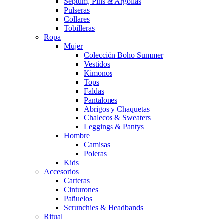
Septum, Pins & Argollas
Pulseras
Collares
Tobilleras
Ropa
Mujer
Colección Boho Summer
Vestidos
Kimonos
Tops
Faldas
Pantalones
Abrigos y Chaquetas
Chalecos & Sweaters
Leggings & Pantys
Hombre
Camisas
Poleras
Kids
Accesorios
Carteras
Cinturones
Pañuelos
Scrunchies & Headbands
Ritual