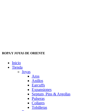
ROPA Y JOYAS DE ORIENTE
Inicio
Tienda
Joyas
Aros
Anillos
Earcuffs
Expansiones
Septum, Pins & Argollas
Pulseras
Collares
Tobilleras