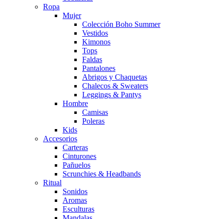
Ropa
Mujer
Colección Boho Summer
Vestidos
Kimonos
Tops
Faldas
Pantalones
Abrigos y Chaquetas
Chalecos & Sweaters
Leggings & Pantys
Hombre
Camisas
Poleras
Kids
Accesorios
Carteras
Cinturones
Pañuelos
Scrunchies & Headbands
Ritual
Sonidos
Aromas
Esculturas
Mandalas