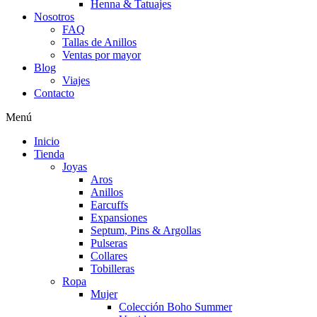
Henna & Tatuajes
Nosotros
FAQ
Tallas de Anillos
Ventas por mayor
Blog
Viajes
Contacto
Menú
Inicio
Tienda
Joyas
Aros
Anillos
Earcuffs
Expansiones
Septum, Pins & Argollas
Pulseras
Collares
Tobilleras
Ropa
Mujer
Colección Boho Summer