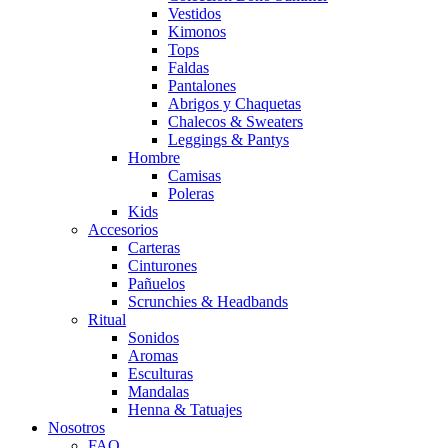
Vestidos
Kimonos
Tops
Faldas
Pantalones
Abrigos y Chaquetas
Chalecos & Sweaters
Leggings & Pantys
Hombre
Camisas
Poleras
Kids
Accesorios
Carteras
Cinturones
Pañuelos
Scrunchies & Headbands
Ritual
Sonidos
Aromas
Esculturas
Mandalas
Henna & Tatuajes
Nosotros
FAQ