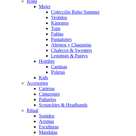
Ropa
Mujer
Colección Boho Summer
Vestidos
Kimonos
Tops
Faldas
Pantalones
Abrigos y Chaquetas
Chalecos & Sweaters
Leggings & Pantys
Hombre
Camisas
Poleras
Kids
Accesorios
Carteras
Cinturones
Pañuelos
Scrunchies & Headbands
Ritual
Sonidos
Aromas
Esculturas
Mandalas