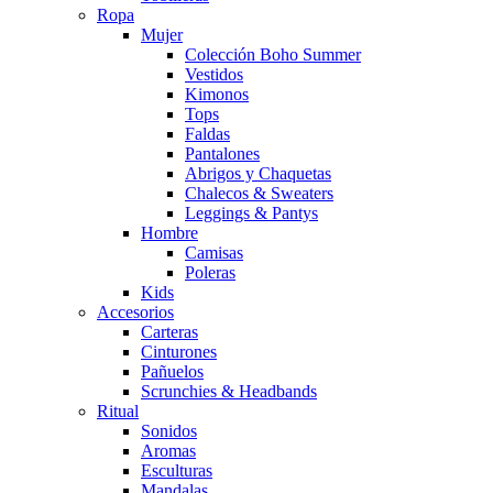
Ropa
Mujer
Colección Boho Summer
Vestidos
Kimonos
Tops
Faldas
Pantalones
Abrigos y Chaquetas
Chalecos & Sweaters
Leggings & Pantys
Hombre
Camisas
Poleras
Kids
Accesorios
Carteras
Cinturones
Pañuelos
Scrunchies & Headbands
Ritual
Sonidos
Aromas
Esculturas
Mandalas