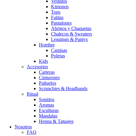
Vestidos
Kimonos
Tops
Faldas
Pantalones
Abrigos y Chaquetas
Chalecos & Sweaters
Leggings & Pantys
Hombre
Camisas
Poleras
Kids
Accesorios
Carteras
Cinturones
Pañuelos
Scrunchies & Headbands
Ritual
Sonidos
Aromas
Esculturas
Mandalas
Henna & Tatuajes
Nosotros
FAQ