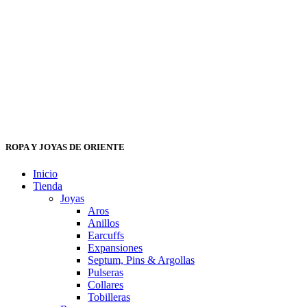
ROPA Y JOYAS DE ORIENTE
Inicio
Tienda
Joyas
Aros
Anillos
Earcuffs
Expansiones
Septum, Pins & Argollas
Pulseras
Collares
Tobilleras