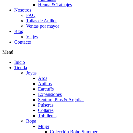
Henna & Tatuajes
Nosotros
FAQ
Tallas de Anillos
Ventas por mayor
Blog
Viajes
Contacto
Menú
Inicio
Tienda
Joyas
Aros
Anillos
Earcuffs
Expansiones
Septum, Pins & Argollas
Pulseras
Collares
Tobilleras
Ropa
Mujer
Colección Boho Summer