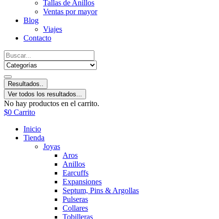
Tallas de Anillos
Ventas por mayor
Blog
Viajes
Contacto
Resultados..
Ver todos los resultados...
No hay productos en el carrito.
$
0
Carrito
Inicio
Tienda
Joyas
Aros
Anillos
Earcuffs
Expansiones
Septum, Pins & Argollas
Pulseras
Collares
Tobilleras