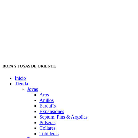
ROPA Y JOYAS DE ORIENTE
Inicio
Tienda
Joyas
Aros
Anillos
Earcuffs
Expansiones
Septum, Pins & Argollas
Pulseras
Collares
Tobilleras