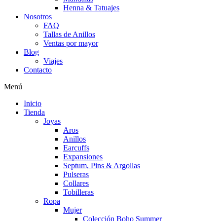
Henna & Tatuajes
Nosotros
FAQ
Tallas de Anillos
Ventas por mayor
Blog
Viajes
Contacto
Menú
Inicio
Tienda
Joyas
Aros
Anillos
Earcuffs
Expansiones
Septum, Pins & Argollas
Pulseras
Collares
Tobilleras
Ropa
Mujer
Colección Boho Summer