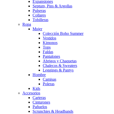
Expansiones
Septum, Pins & Argollas
Pulseras
Collares
Tobilleras
Ropa
Mujer
Colección Boho Summer
Vestidos
Kimonos
Tops
Faldas
Pantalones
Abrigos y Chaquetas
Chalecos & Sweaters
Leggings & Pantys
Hombre
Camisas
Poleras
Kids
Accesorios
Carteras
Cinturones
Pañuelos
Scrunchies & Headbands