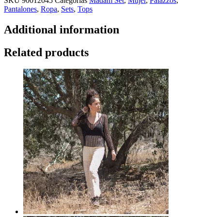
SKU
90012045
Categorías
Madam Set
,
Mujer
,
Palazzos
,
Pantalones
,
Ropa
,
Sets
,
Tops
Additional information
Related products