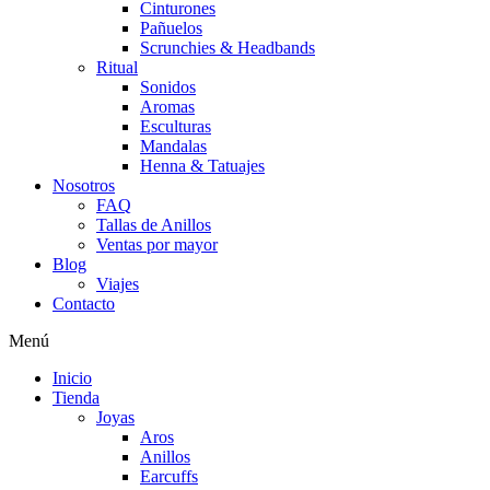
Cinturones
Pañuelos
Scrunchies & Headbands
Ritual
Sonidos
Aromas
Esculturas
Mandalas
Henna & Tatuajes
Nosotros
FAQ
Tallas de Anillos
Ventas por mayor
Blog
Viajes
Contacto
Menú
Inicio
Tienda
Joyas
Aros
Anillos
Earcuffs