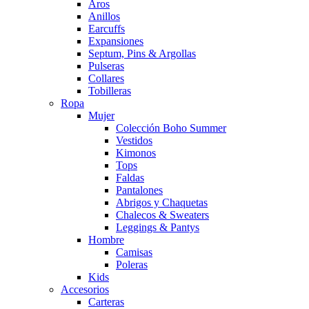
Aros
Anillos
Earcuffs
Expansiones
Septum, Pins & Argollas
Pulseras
Collares
Tobilleras
Ropa
Mujer
Colección Boho Summer
Vestidos
Kimonos
Tops
Faldas
Pantalones
Abrigos y Chaquetas
Chalecos & Sweaters
Leggings & Pantys
Hombre
Camisas
Poleras
Kids
Accesorios
Carteras