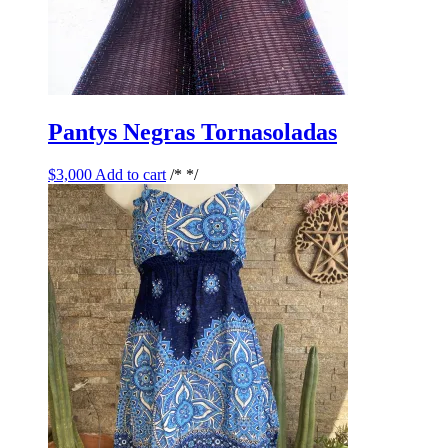
Pantys Negras Tornasoladas
$
3,000
Add to cart
/* */