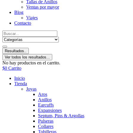
Tallas de Anillos
Ventas por mayor
Blog
Viajes
Contacto
Resultados..
Ver todos los resultados...
No hay productos en el carrito.
$
0
Carrito
Inicio
Tienda
Joyas
Aros
Anillos
Earcuffs
Expansiones
Septum, Pins & Argollas
Pulseras
Collares
Tobilleras