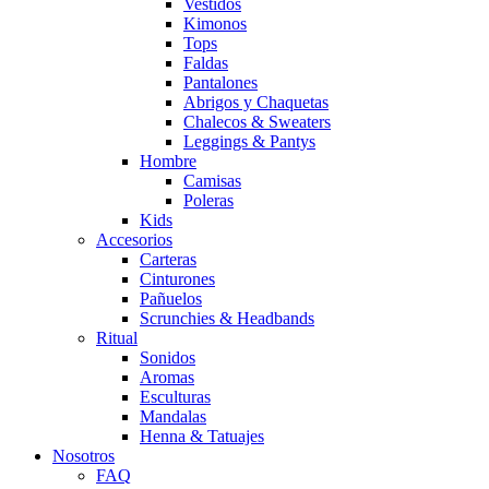
Vestidos
Kimonos
Tops
Faldas
Pantalones
Abrigos y Chaquetas
Chalecos & Sweaters
Leggings & Pantys
Hombre
Camisas
Poleras
Kids
Accesorios
Carteras
Cinturones
Pañuelos
Scrunchies & Headbands
Ritual
Sonidos
Aromas
Esculturas
Mandalas
Henna & Tatuajes
Nosotros
FAQ