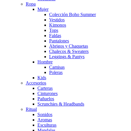
Ropa
Mujer
Colección Boho Summer
Vestidos
Kimonos
Tops
Faldas
Pantalones
Abrigos y Chaquetas
Chalecos & Sweaters
Leggings & Pantys
Hombre
Camisas
Poleras
Kids
Accesorios
Carteras
Cinturones
Pañuelos
Scrunchies & Headbands
Ritual
Sonidos
Aromas
Esculturas
Mandalas