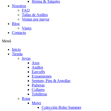
Henna & Tatuajes
Nosotros
FAQ
Tallas de Anillos
Ventas por mayor
Blog
Viajes
Contacto
Menú
Inicio
Tienda
Joyas
Aros
Anillos
Earcuffs
Expansiones
Septum, Pins & Argollas
Pulseras
Collares
Tobilleras
Ropa
Mujer
Colección Boho Summer