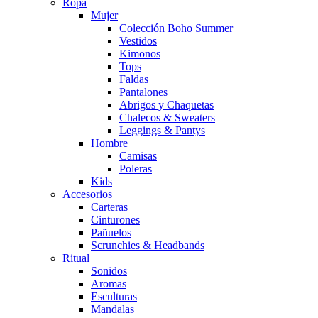
Ropa
Mujer
Colección Boho Summer
Vestidos
Kimonos
Tops
Faldas
Pantalones
Abrigos y Chaquetas
Chalecos & Sweaters
Leggings & Pantys
Hombre
Camisas
Poleras
Kids
Accesorios
Carteras
Cinturones
Pañuelos
Scrunchies & Headbands
Ritual
Sonidos
Aromas
Esculturas
Mandalas