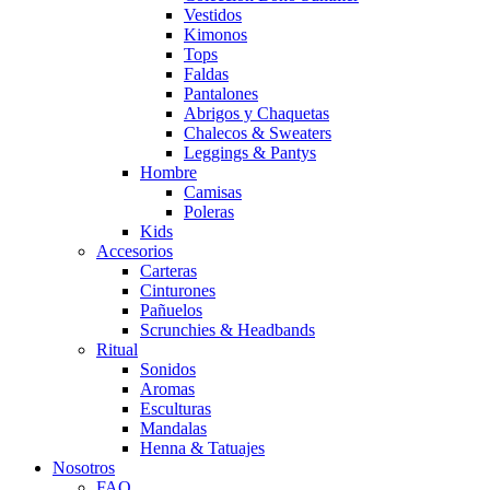
Vestidos
Kimonos
Tops
Faldas
Pantalones
Abrigos y Chaquetas
Chalecos & Sweaters
Leggings & Pantys
Hombre
Camisas
Poleras
Kids
Accesorios
Carteras
Cinturones
Pañuelos
Scrunchies & Headbands
Ritual
Sonidos
Aromas
Esculturas
Mandalas
Henna & Tatuajes
Nosotros
FAQ