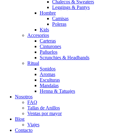
Chalecos & Sweaters
Leggings & Pantys
Hombre
Camisas
Poleras
Kids
Accesorios
Carteras
Cinturones
Pañuelos
Scrunchies & Headbands
Ritual
Sonidos
Aromas
Esculturas
Mandalas
Henna & Tatuajes
Nosotros
FAQ
Tallas de Anillos
Ventas por mayor
Blog
Viajes
Contacto