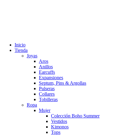
Inicio
Tienda
Joyas
Aros
Anillos
Earcuffs
Expansiones
Septum, Pins & Argollas
Pulseras
Collares
Tobilleras
Ropa
Mujer
Colección Boho Summer
Vestidos
Kimonos
Tops