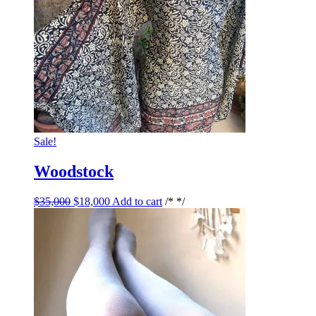
Sale!
Woodstock
$
35,000
$
18,000
Add to cart
/* */