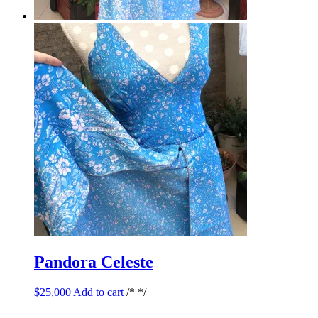
Pandora Celeste
$
25,000
Add to cart
/* */