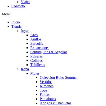
Viajes
Contacto
Menú
Inicio
Tienda
Joyas
Aros
Anillos
Earcuffs
Expansiones
Septum, Pins & Argollas
Pulseras
Collares
Tobilleras
Ropa
Mujer
Colección Boho Summer
Vestidos
Kimonos
Tops
Faldas
Pantalones
Abrigos y Chaquetas