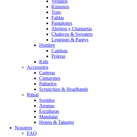
Vestidos
Kimonos
Tops
Faldas
Pantalones
Abrigos y Chaquetas
Chalecos & Sweaters
Leggings & Pantys
Hombre
Camisas
Poleras
Kids
Accesorios
Carteras
Cinturones
Pañuelos
Scrunchies & Headbands
Ritual
Sonidos
Aromas
Esculturas
Mandalas
Henna & Tatuajes
Nosotros
FAQ