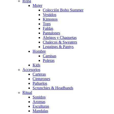
Ropa
Mujer
Colección Boho Summer
Vestidos
Kimonos
Tops
Faldas
Pantalones
Abrigos y Chaquetas
Chalecos & Sweaters
Leggings & Pantys
Hombre
Camisas
Poleras
Kids
Accesorios
Carteras
Cinturones
Pañuelos
Scrunchies & Headbands
Ritual
Sonidos
Aromas
Esculturas
Mandalas