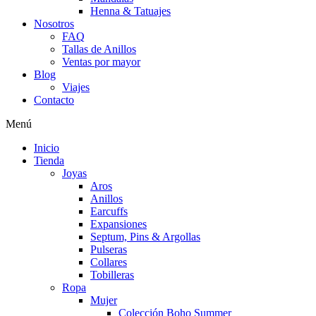
Henna & Tatuajes
Nosotros
FAQ
Tallas de Anillos
Ventas por mayor
Blog
Viajes
Contacto
Menú
Inicio
Tienda
Joyas
Aros
Anillos
Earcuffs
Expansiones
Septum, Pins & Argollas
Pulseras
Collares
Tobilleras
Ropa
Mujer
Colección Boho Summer