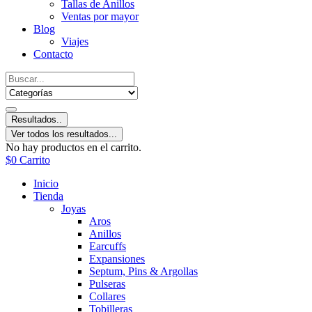
Tallas de Anillos
Ventas por mayor
Blog
Viajes
Contacto
Resultados..
Ver todos los resultados...
No hay productos en el carrito.
$
0
Carrito
Inicio
Tienda
Joyas
Aros
Anillos
Earcuffs
Expansiones
Septum, Pins & Argollas
Pulseras
Collares
Tobilleras