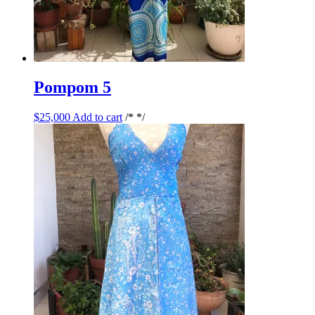
Pompom 5
$
25,000
Add to cart
/* */