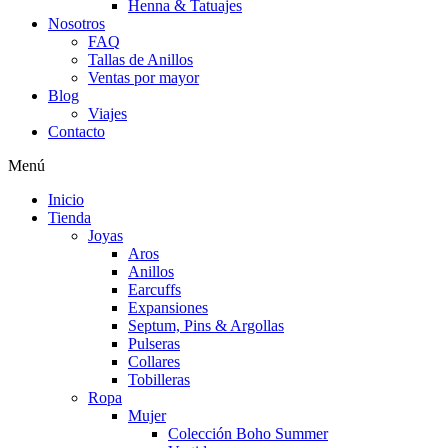
Henna & Tatuajes
Nosotros
FAQ
Tallas de Anillos
Ventas por mayor
Blog
Viajes
Contacto
Menú
Inicio
Tienda
Joyas
Aros
Anillos
Earcuffs
Expansiones
Septum, Pins & Argollas
Pulseras
Collares
Tobilleras
Ropa
Mujer
Colección Boho Summer