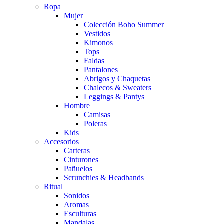
Ropa
Mujer
Colección Boho Summer
Vestidos
Kimonos
Tops
Faldas
Pantalones
Abrigos y Chaquetas
Chalecos & Sweaters
Leggings & Pantys
Hombre
Camisas
Poleras
Kids
Accesorios
Carteras
Cinturones
Pañuelos
Scrunchies & Headbands
Ritual
Sonidos
Aromas
Esculturas
Mandalas