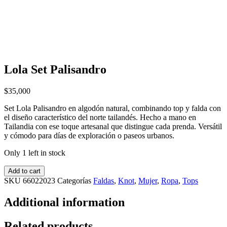
Lola Set Palisandro
$
35,000
Set Lola Palisandro en algodón natural, combinando top y falda con
el diseño característico del norte tailandés. Hecho a mano en
Tailandia con ese toque artesanal que distingue cada prenda. Versátil
y cómodo para días de exploración o paseos urbanos.
Only 1 left in stock
Add to cart
SKU
66022023
Categorías
Faldas
,
Knot
,
Mujer
,
Ropa
,
Tops
Additional information
Related products