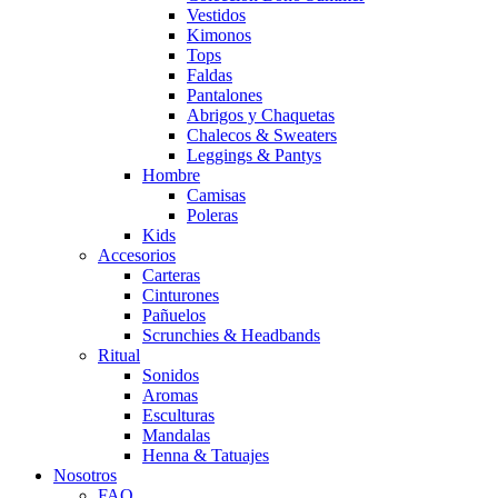
Vestidos
Kimonos
Tops
Faldas
Pantalones
Abrigos y Chaquetas
Chalecos & Sweaters
Leggings & Pantys
Hombre
Camisas
Poleras
Kids
Accesorios
Carteras
Cinturones
Pañuelos
Scrunchies & Headbands
Ritual
Sonidos
Aromas
Esculturas
Mandalas
Henna & Tatuajes
Nosotros
FAQ