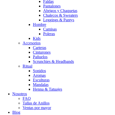
Faldas
Pantalones
Abrigos y Chaquetas
Chalecos & Sweaters
Leggings & Pantys
Hombre
Camisas
Poleras
Kids
Accesorios
Carteras
Cinturones
Pañuelos
Scrunchies & Headbands
Ritual
Sonidos
Aromas
Esculturas
Mandalas
Henna & Tatuajes
Nosotros
FAQ
Tallas de Anillos
Ventas por mayor
Blog