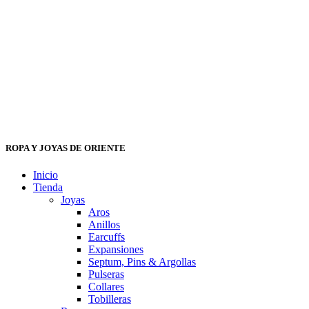
ROPA Y JOYAS DE ORIENTE
Inicio
Tienda
Joyas
Aros
Anillos
Earcuffs
Expansiones
Septum, Pins & Argollas
Pulseras
Collares
Tobilleras