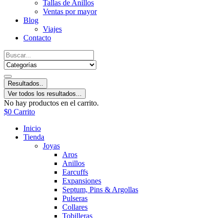
Tallas de Anillos
Ventas por mayor
Blog
Viajes
Contacto
Resultados..
Ver todos los resultados...
No hay productos en el carrito.
$
0
Carrito
Inicio
Tienda
Joyas
Aros
Anillos
Earcuffs
Expansiones
Septum, Pins & Argollas
Pulseras
Collares
Tobilleras