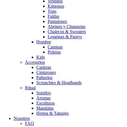
Vestidos
Kimonos
Tops
Faldas
Pantalones
Abrigos y Chaquetas
Chalecos & Sweaters
Leggings & Pantys
Hombre
Camisas
Poleras
Kids
Accesorios
Carteras
Cinturones
Pañuelos
Scrunchies & Headbands
Ritual
Sonidos
Aromas
Esculturas
Mandalas
Henna & Tatuajes
Nosotros
FAQ