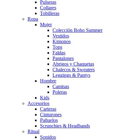
Pulseras
Collares
Tobilleras
Ropa
Mujer
Colección Boho Summer
Vestidos
Kimonos
Tops
Faldas
Pantalones
Abrigos y Chaquetas
Chalecos & Sweaters
Leggings & Pantys
Hombre
Camisas
Poleras
Kids
Accesorios
Carteras
Cinturones
Pañuelos
Scrunchies & Headbands
Ritual
Sonidos