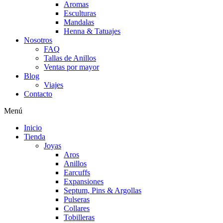
Aromas
Esculturas
Mandalas
Henna & Tatuajes
Nosotros
FAQ
Tallas de Anillos
Ventas por mayor
Blog
Viajes
Contacto
Menú
Inicio
Tienda
Joyas
Aros
Anillos
Earcuffs
Expansiones
Septum, Pins & Argollas
Pulseras
Collares
Tobilleras