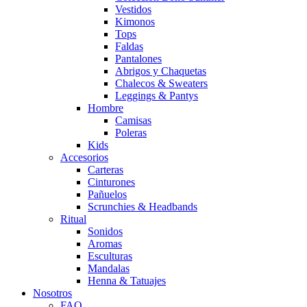
Vestidos
Kimonos
Tops
Faldas
Pantalones
Abrigos y Chaquetas
Chalecos & Sweaters
Leggings & Pantys
Hombre
Camisas
Poleras
Kids
Accesorios
Carteras
Cinturones
Pañuelos
Scrunchies & Headbands
Ritual
Sonidos
Aromas
Esculturas
Mandalas
Henna & Tatuajes
Nosotros
FAQ