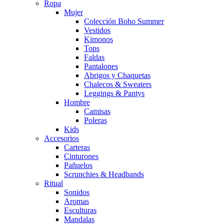
Ropa
Mujer
Colección Boho Summer
Vestidos
Kimonos
Tops
Faldas
Pantalones
Abrigos y Chaquetas
Chalecos & Sweaters
Leggings & Pantys
Hombre
Camisas
Poleras
Kids
Accesorios
Carteras
Cinturones
Pañuelos
Scrunchies & Headbands
Ritual
Sonidos
Aromas
Esculturas
Mandalas