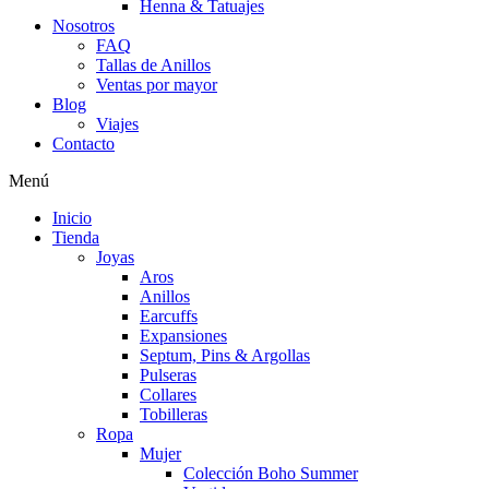
Henna & Tatuajes
Nosotros
FAQ
Tallas de Anillos
Ventas por mayor
Blog
Viajes
Contacto
Menú
Inicio
Tienda
Joyas
Aros
Anillos
Earcuffs
Expansiones
Septum, Pins & Argollas
Pulseras
Collares
Tobilleras
Ropa
Mujer
Colección Boho Summer