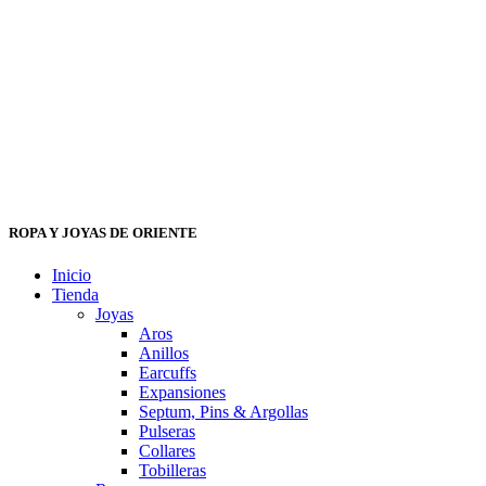
ROPA Y JOYAS DE ORIENTE
Inicio
Tienda
Joyas
Aros
Anillos
Earcuffs
Expansiones
Septum, Pins & Argollas
Pulseras
Collares
Tobilleras