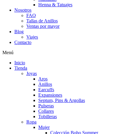
Henna & Tatuajes
Nosotros
FAQ
Tallas de Anillos
Ventas por mayor
Blog
Viajes
Contacto
Menú
Inicio
Tienda
Joyas
Aros
Anillos
Earcuffs
Expansiones
Septum, Pins & Argollas
Pulseras
Collares
Tobilleras
Ropa
Mujer
Colección Boho Summer