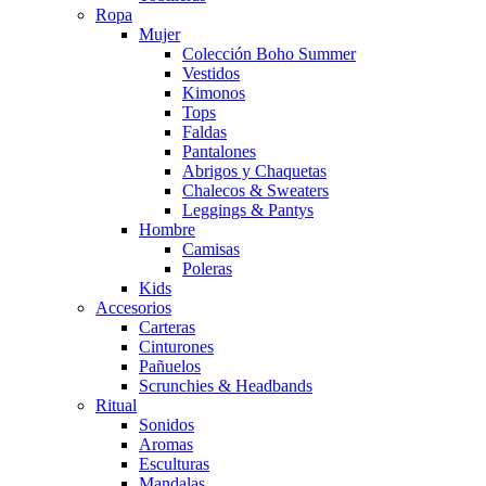
Ropa
Mujer
Colección Boho Summer
Vestidos
Kimonos
Tops
Faldas
Pantalones
Abrigos y Chaquetas
Chalecos & Sweaters
Leggings & Pantys
Hombre
Camisas
Poleras
Kids
Accesorios
Carteras
Cinturones
Pañuelos
Scrunchies & Headbands
Ritual
Sonidos
Aromas
Esculturas
Mandalas