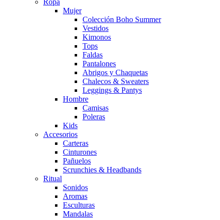
Ropa
Mujer
Colección Boho Summer
Vestidos
Kimonos
Tops
Faldas
Pantalones
Abrigos y Chaquetas
Chalecos & Sweaters
Leggings & Pantys
Hombre
Camisas
Poleras
Kids
Accesorios
Carteras
Cinturones
Pañuelos
Scrunchies & Headbands
Ritual
Sonidos
Aromas
Esculturas
Mandalas