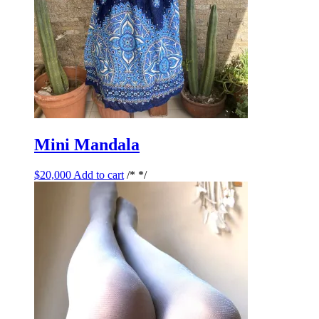
Mini Mandala
$
20,000
Add to cart
/* */