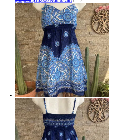
$
35,000
$
18,000
Add to cart
/* */