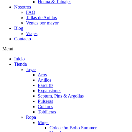
Henna & Tatuajes
Nosotros
FAQ
Tallas de Anillos
Ventas por mayor
Blog
Viajes
Contacto
Menú
Inicio
Tienda
Joyas
Aros
Anillos
Earcuffs
Expansiones
Septum, Pins & Argollas
Pulseras
Collares
Tobilleras
Ropa
Mujer
Colección Boho Summer