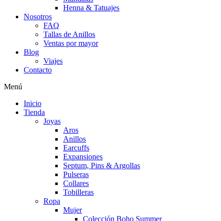
Henna & Tatuajes
Nosotros
FAQ
Tallas de Anillos
Ventas por mayor
Blog
Viajes
Contacto
Menú
Inicio
Tienda
Joyas
Aros
Anillos
Earcuffs
Expansiones
Septum, Pins & Argollas
Pulseras
Collares
Tobilleras
Ropa
Mujer
Colección Boho Summer