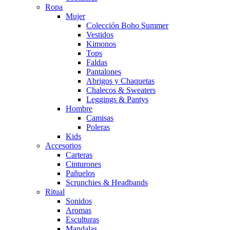
Ropa
Mujer
Colección Boho Summer
Vestidos
Kimonos
Tops
Faldas
Pantalones
Abrigos y Chaquetas
Chalecos & Sweaters
Leggings & Pantys
Hombre
Camisas
Poleras
Kids
Accesorios
Carteras
Cinturones
Pañuelos
Scrunchies & Headbands
Ritual
Sonidos
Aromas
Esculturas
Mandalas