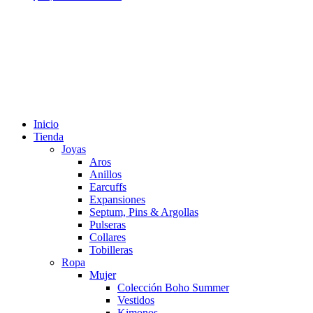
Inicio
Tienda
Joyas
Aros
Anillos
Earcuffs
Expansiones
Septum, Pins & Argollas
Pulseras
Collares
Tobilleras
Ropa
Mujer
Colección Boho Summer
Vestidos
Kimonos