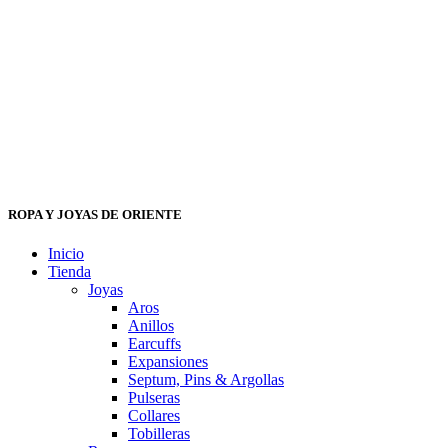
ROPA Y JOYAS DE ORIENTE
Inicio
Tienda
Joyas
Aros
Anillos
Earcuffs
Expansiones
Septum, Pins & Argollas
Pulseras
Collares
Tobilleras