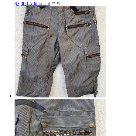
$
3,000
Add to cart
/* */