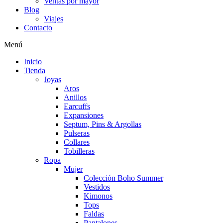
Ventas por mayor
Blog
Viajes
Contacto
Menú
Inicio
Tienda
Joyas
Aros
Anillos
Earcuffs
Expansiones
Septum, Pins & Argollas
Pulseras
Collares
Tobilleras
Ropa
Mujer
Colección Boho Summer
Vestidos
Kimonos
Tops
Faldas
Pantalones