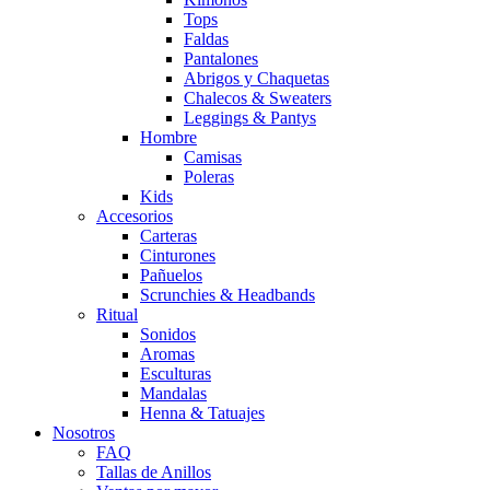
Tops
Faldas
Pantalones
Abrigos y Chaquetas
Chalecos & Sweaters
Leggings & Pantys
Hombre
Camisas
Poleras
Kids
Accesorios
Carteras
Cinturones
Pañuelos
Scrunchies & Headbands
Ritual
Sonidos
Aromas
Esculturas
Mandalas
Henna & Tatuajes
Nosotros
FAQ
Tallas de Anillos