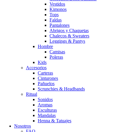
Vestidos
Kimonos
Tops
Faldas
Pantalones
Abrigos y Chaquetas
Chalecos & Sweaters
Leggings & Pantys
Hombre
Camisas
Poleras
Kids
Accesorios
Carteras
Cinturones
Pañuelos
Scrunchies & Headbands
Ritual
Sonidos
Aromas
Esculturas
Mandalas
Henna & Tatuajes
Nosotros
FAQ