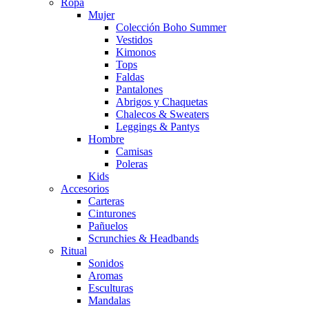
Ropa
Mujer
Colección Boho Summer
Vestidos
Kimonos
Tops
Faldas
Pantalones
Abrigos y Chaquetas
Chalecos & Sweaters
Leggings & Pantys
Hombre
Camisas
Poleras
Kids
Accesorios
Carteras
Cinturones
Pañuelos
Scrunchies & Headbands
Ritual
Sonidos
Aromas
Esculturas
Mandalas