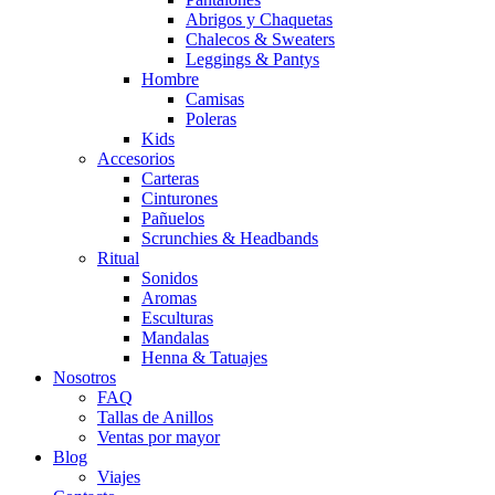
Abrigos y Chaquetas
Chalecos & Sweaters
Leggings & Pantys
Hombre
Camisas
Poleras
Kids
Accesorios
Carteras
Cinturones
Pañuelos
Scrunchies & Headbands
Ritual
Sonidos
Aromas
Esculturas
Mandalas
Henna & Tatuajes
Nosotros
FAQ
Tallas de Anillos
Ventas por mayor
Blog
Viajes