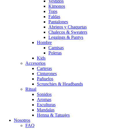
Vestidos
Kimonos
Tops
Faldas
Pantalones
Abrigos y Chaquetas
Chalecos & Sweaters
Leggings & Pantys
Hombre
Camisas
Poleras
Kids
Accesorios
Carteras
Cinturones
Pañuelos
Scrunchies & Headbands
Ritual
Sonidos
Aromas
Esculturas
Mandalas
Henna & Tatuajes
Nosotros
FAQ