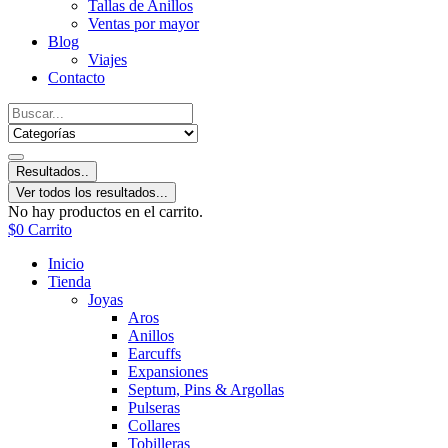
Tallas de Anillos
Ventas por mayor
Blog
Viajes
Contacto
Resultados..
Ver todos los resultados...
No hay productos en el carrito.
$
0
Carrito
Inicio
Tienda
Joyas
Aros
Anillos
Earcuffs
Expansiones
Septum, Pins & Argollas
Pulseras
Collares
Tobilleras